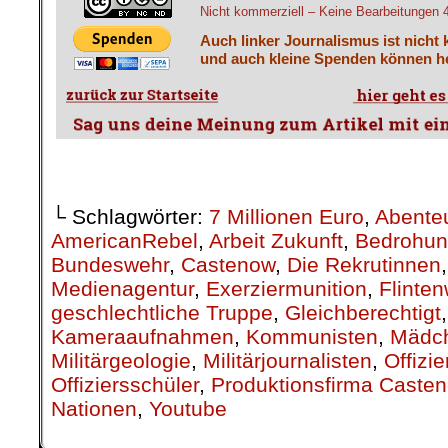
Nicht kommerziell – Keine Bearbeitungen 4.
Auch linker Journalismus ist nicht 
und auch kleine Spenden können he
└ Schlagwörter:
7 Millionen Euro
,
Abenteu
AmericanRebel
,
Arbeit Zukunft
,
Bedrohu
Bundeswehr
,
Castenow
,
Die Rekrutinnen
Medienagentur
,
Exerziermunition
,
Flinten
geschlechtliche Truppe
,
Gleichberechtigt
Kameraaufnahmen
,
Kommunisten
,
Mädch
Militärgeologie
,
Militärjournalisten
,
Offizie
Offiziersschüler
,
Produktionsfirma Caste
Nationen
,
Youtube