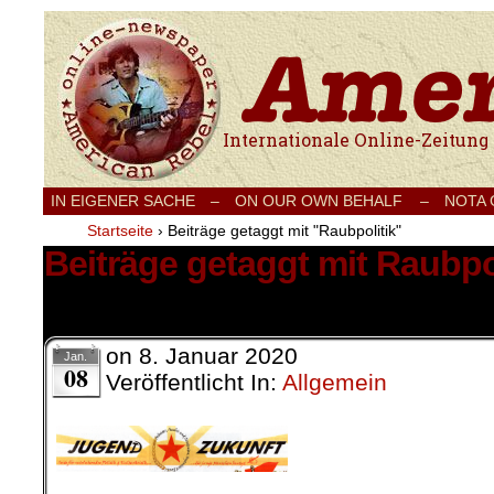
Internationale Onlinezeitung für Frieden
IN EIGENER SACHE
–
ON OUR OWN BEHALF –
NOTA
Startseite
›
Beiträge getaggt mit "Raubpolitik"
Beiträge getaggt mit Raubpo
1 Ergebnis.
on
8. Januar 2020
Jan.
08
Veröffentlicht In:
Allgemein