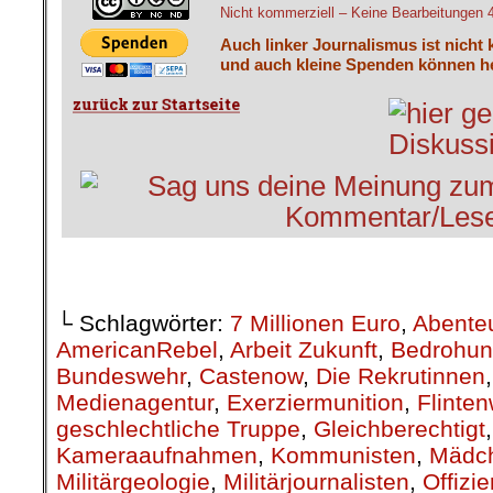
Nicht kommerziell – Keine Bearbeitungen 4.
Auch linker Journalismus ist nicht 
und auch kleine Spenden können he
└ Schlagwörter:
7 Millionen Euro
,
Abenteu
AmericanRebel
,
Arbeit Zukunft
,
Bedrohu
Bundeswehr
,
Castenow
,
Die Rekrutinnen
Medienagentur
,
Exerziermunition
,
Flinten
geschlechtliche Truppe
,
Gleichberechtigt
Kameraaufnahmen
,
Kommunisten
,
Mädch
Militärgeologie
,
Militärjournalisten
,
Offizie