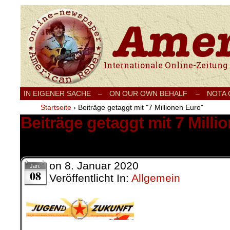
Internationale Onlinezeitung für Frieden
IN EIGENER SACHE
–
ON OUR OWN BEHALF –
NOTA
Startseite
›
Beiträge getaggt mit "7 Millionen Euro"
Beiträge getaggt mit 7 Milli
1 Ergebnis.
on
8. Januar 2020
Jan.
08
Veröffentlicht In:
Allgemein