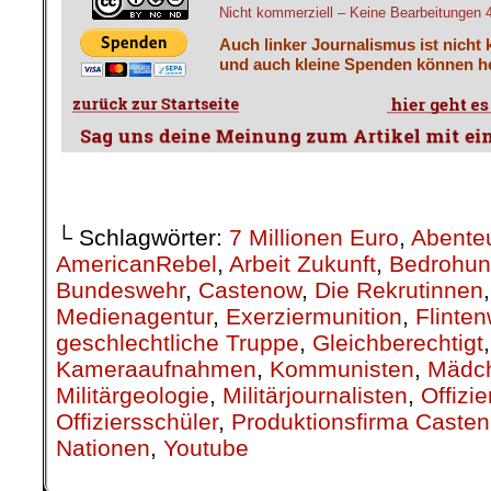
Nicht kommerziell – Keine Bearbeitungen 4.
Auch linker Journalismus ist nicht 
und auch kleine Spenden können he
└ Schlagwörter:
7 Millionen Euro
,
Abenteu
AmericanRebel
,
Arbeit Zukunft
,
Bedrohu
Bundeswehr
,
Castenow
,
Die Rekrutinnen
Medienagentur
,
Exerziermunition
,
Flinten
geschlechtliche Truppe
,
Gleichberechtigt
Kameraaufnahmen
,
Kommunisten
,
Mädch
Militärgeologie
,
Militärjournalisten
,
Offizie
Offiziersschüler
,
Produktionsfirma Caste
Nationen
,
Youtube