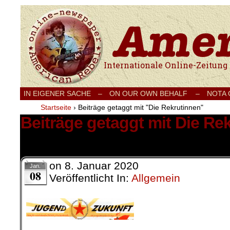
Internationale Onlinezeitung für Frieden
IN EIGENER SACHE
–
ON OUR OWN BEHALF –
NOTA
Startseite
›
Beiträge getaggt mit "Die Rekrutinnen"
Beiträge getaggt mit Die Re
1 Ergebnis.
on
8. Januar 2020
Jan.
08
Veröffentlicht In:
Allgemein