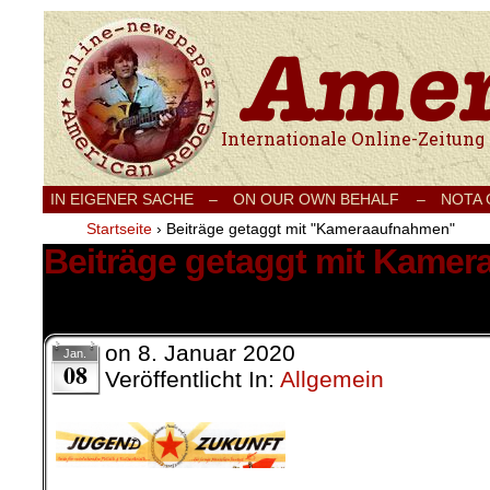
Internationale Onlinezeitung für Frieden
IN EIGENER SACHE
–
ON OUR OWN BEHALF –
NOTA
Startseite
›
Beiträge getaggt mit "Kameraaufnahmen"
Beiträge getaggt mit Kame
1 Ergebnis.
on
8. Januar 2020
Jan.
08
Veröffentlicht In:
Allgemein