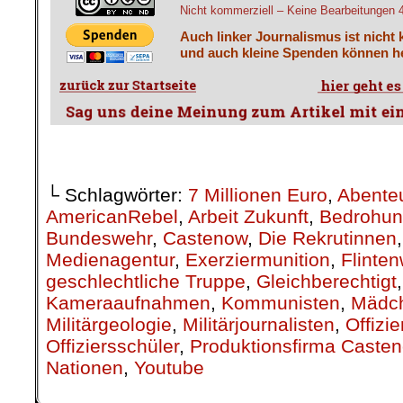
Nicht kommerziell – Keine Bearbeitungen 4.
Auch linker Journalismus ist nicht 
und auch kleine Spenden können he
└ Schlagwörter:
7 Millionen Euro
,
Abenteu
AmericanRebel
,
Arbeit Zukunft
,
Bedrohu
Bundeswehr
,
Castenow
,
Die Rekrutinnen
Medienagentur
,
Exerziermunition
,
Flinten
geschlechtliche Truppe
,
Gleichberechtigt
Kameraaufnahmen
,
Kommunisten
,
Mädch
Militärgeologie
,
Militärjournalisten
,
Offizie
Offiziersschüler
,
Produktionsfirma Caste
Nationen
,
Youtube