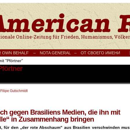
e Onlinezeitung für Frieden, Humanismus, Völkerverständigung und Kul
R OWN BEHALF –
NOTA GENERAL –
ОТ СВОЕГО ИМЕНИ
it "Pförtner"
Pförtner
 Filipe Gutschmidt
ch gegen Brasiliens Medien, die ihn mit
elle“ in Zusammenhang bringen
t, für den „der rote Abschaum“ aus Brasilien verschwinden mus