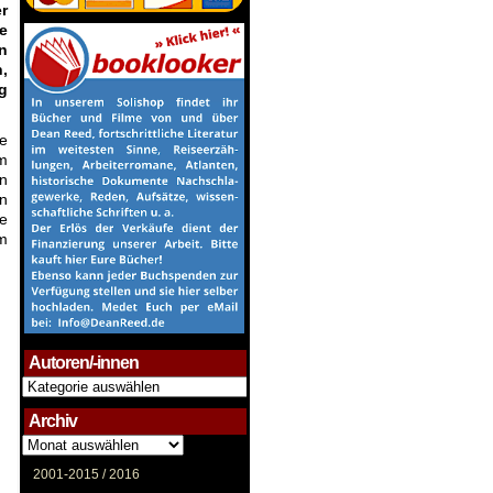
r
e
n
,
g
ie
am
en
nn
ne
m
Autoren/-innen
Autoren/-
innen
Archiv
Archiv
2001-2015 /
2016