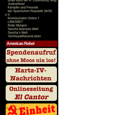
Israel Büro der R. Luxemburg Stiftg.
JusticeNow!
Kämpfer und Freunde
der Spanischen Republik 36/39
e.V.
Kommunisten Online †
LINKSNET
Roter Morgen
Sascha Iwanows Welt
Sascha’s Welt
YeniHayat/NeuesLeben
American Rebel