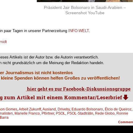
Präsident Jair Bolsonaro in Saudi-Arabien –
Screenshot YouTube
ein paar Tagen in unserer Partnerzeitung
INFO-WELT
.
midt
ieses Artikels ist der Autor bzw. die Autorin verantwortlich.
 nicht grundsätzlich um die Meinung der Redaktion handeln.
er Journalismus ist nicht kostenlos
 kleine Spenden können helfen Großes zu veröffentlichen!
son Gomes
,
Arbeit Zukunft
,
Ausland
,
Driveby
,
Eduardo Bolsonaro
,
Élcio de Queiroz
,
nalisten
,
Marielle Franco
,
Pförtner
,
PSOL
,
PSOL-Stadträtin
,
Rede Globo
,
Ronnie
Barra
Commen