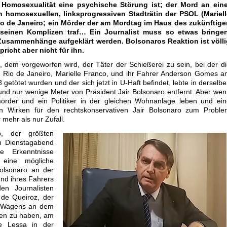
 Homosexualität eine psychische Störung ist; der Mord an eine
homosexuellen, linksprogressiven Stadträtin der PSOL (Mariell
io de Janeiro; ein Mörder der am Mordtag im Haus des zukünftige
 seinen Komplizen traf… Ein Journalist muss so etwas bringen
Zusammenhänge aufgeklärt werden. Bolsonaros Reaktion ist völli
richt aber nicht für ihn.
 dem vorgeworfen wird, der Täter der Schießerei zu sein, bei der d
n Rio de Janeiro, Marielle Franco, und ihr Fahrer Anderson Gomes 
getötet wurden und der sich jetzt in U-Haft befindet, lebte in derselb
d nur wenige Meter von Präsident Jair Bolsonaro entfernt. Aber we
mörder und ein Politiker in der gleichen Wohnanlage leben und ei
sen Wirken für den rechtskonservativen Jair Bolsonaro zum Proble
 mehr als nur Zufall.
, der größten
m Dienstagabend
ue Erkenntnisse
eine mögliche
Bolsonaro an der
nd ihres Fahrers
n Journalisten
 de Queiroz, der
es Wagens an dem
men zu haben, am
e Lessa in der