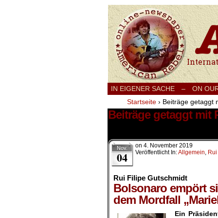
International
IN EIGENER SACHE
–
ON OU
Startseite
›
Beiträge getaggt m
Beiträge getaggt mit 
1 Ergebnis.
on
4. November 2019
Nov.
Veröffentlicht In:
Allgemein
,
Rui
04
Rui Filipe Gutschmidt
Bolsonaro empört si
dem Mordfall „Mari
Ein Präsiden