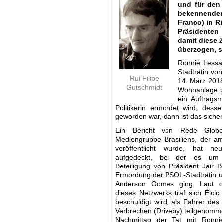
und für den
bekennenden 
Franco) in R
Präsidenten
damit diese 
überzogen, sp
Ronnie Lessa,
Stadträtin vo
Rui Filipe
14. März 2018 
Gutschmidt
Wohnanlage un
ein Auftrags
Politikerin ermordet wird, des
geworden war, dann ist das sicher
Ein Bericht von Rede Globo
Mediengruppe Brasiliens, der a
veröffentlicht wurde, hat ne
aufgedeckt, bei der es um 
Beteiligung von Präsident Jair 
Ermordung der PSOL-Stadträtin u
Anderson Gomes ging. Laut de
dieses Netzwerks traf sich Élcio
beschuldigt wird, als Fahrer d
Verbrechen (Driveby) teilgenom
Nachmittag der Tat mit Ronni