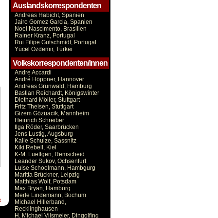
Auslandskorrespondenten
Andreas Habicht, Spanien
Jairo Gomez Garcia, Spanien
Noel Nascimento, Brasilien
Rainer Kranz, Portugal
Rui Filipe Gutschmidt, Portugal
Yücel Özdemir, Türkei
Volkskorrespondenten/innen
Andre Accardi
André Höppner, Hannover
Andreas Grünwald, Hamburg
Bastian Reichardt, Königswinter
Diethard Möller, Stuttgart
Fritz Theisen, Stuttgart
Gizem Gözüacik, Mannheim
Heinrich Schreiber
Ilga Röder, Saarbrücken
Jens Lustig, Augsburg
Kalle Schulze, Sassnitz
Kiki Rebell, Kiel
K-M. Luettgen, Remscheid
Leander Sukov, Ochsenfurt
Luise Schoolmann, Hambgurg
Maritta Brückner, Leipzig
Matthias Wolf, Potsdam
Max Bryan, Hamburg
Merle Lindemann, Bochum
t
Michael Hillerband,
Recklinghausen
H. Michael Vilsmeier, Dingolfing