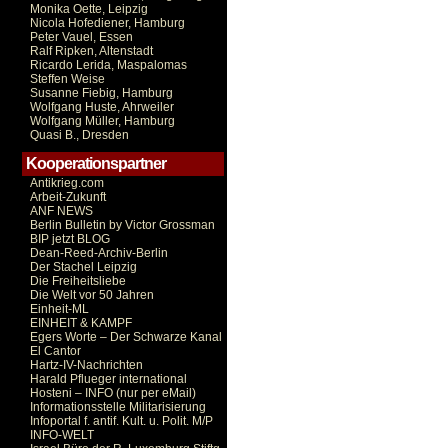
Monika Oette, Leipzig
Nicola Hofediener, Hamburg
Peter Vauel, Essen
Ralf Ripken, Altenstadt
Ricardo Lerida, Maspalomas
Steffen Weise
Susanne Fiebig, Hamburg
Wolfgang Huste, Ahrweiler
Wolfgang Müller, Hamburg
Quasi B., Dresden
Kooperationspartner
Antikrieg.com
Arbeit-Zukunft
ANF NEWS
Berlin Bulletin by Victor Grossman
BIP jetzt BLOG
Dean-Reed-Archiv-Berlin
Der Stachel Leipzig
Die Freiheitsliebe
Die Welt vor 50 Jahren
Einheit-ML
EINHEIT & KAMPF
Egers Worte – Der Schwarze Kanal
El Cantor
Hartz-IV-Nachrichten
Harald Pflueger international
Hosteni – INFO (nur per eMail)
Informationsstelle Militarisierung
Infoportal f. antif. Kult. u. Polit. M/P
INFO-WELT