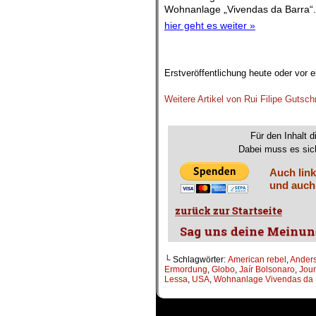
Wohnanlage „Vivendas da Barra“.
hier geht es weiter »
Erstveröffentlichung heute oder vor 
.
Weitere Artikel von Rui Filipe Gutsch
.
Für den Inhalt d
Dabei muss es sich
Auch link
und auch
└ Schlagwörter:
American rebel
,
Ander
Ermordung
,
Globo
,
Jaír Bolsonaro
,
Jour
Lessa
,
USA
,
Wohnanlage Vivendas da 