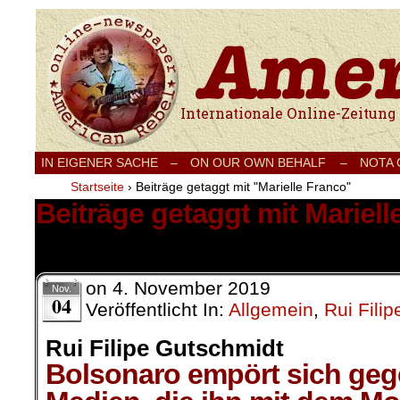
Internationale Onlinezeitung für Frieden
IN EIGENER SACHE
–
ON OUR OWN BEHALF –
NOTA
Startseite
›
Beiträge getaggt mit "Marielle Franco"
Beiträge getaggt mit Mariell
1 Ergebnis.
on
4. November 2019
Nov.
04
Veröffentlicht In:
Allgemein
,
Rui Fili
Rui Filipe Gutschmidt
Bolsonaro empört sich geg