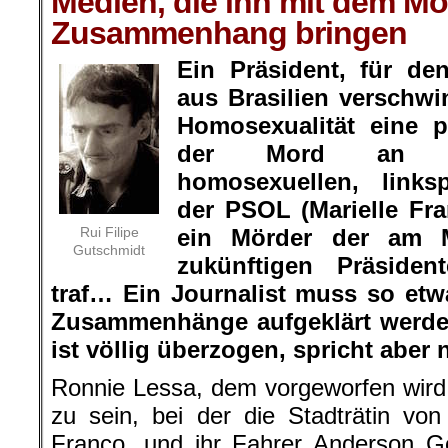
Medien, die ihn mit dem Mor
Zusammenhang bringen
Ein Präsident, für d
aus Brasilien verschw
Homosexualität eine p
der Mord an ei
homosexuellen, linksp
der PSOL (Marielle Fra
Rui Filipe
ein Mörder der am 
Gutschmidt
zukünftigen Präside
traf… Ein Journalist muss so etw
Zusammenhänge aufgeklärt werde
ist völlig überzogen, spricht aber n
Ronnie Lessa, dem vorgeworfen wird,
zu sein, bei der die Stadträtin von
Franco, und ihr Fahrer Anderson