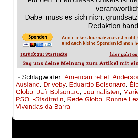
Für den Inhalt dieses Artikels ist d
verantwortlic
Dabei muss es sich nicht grundsätz
Redaktion hand
Auch linker Journalismus ist nicht 
und auch kleine Spenden können he
└ Schlagwörter:
American rebel
,
Anders
Ausland
,
Driveby
,
Eduardo Bolsonaro
,
Él
Globo
,
Jaír Bolsonaro
,
Journalisten
,
Mari
PSOL-Stadträtin
,
Rede Globo
,
Ronnie Le
Vivendas da Barra