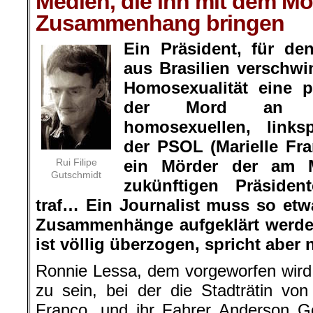
Medien, die ihn mit dem Mor
Zusammenhang bringen
Ein Präsident, für d
aus Brasilien verschw
Homosexualität eine p
der Mord an ei
homosexuellen, linksp
der PSOL (Marielle Fra
Rui Filipe
ein Mörder der am 
Gutschmidt
zukünftigen Präside
traf… Ein Journalist muss so etw
Zusammenhänge aufgeklärt werde
ist völlig überzogen, spricht aber n
Ronnie Lessa, dem vorgeworfen wird,
zu sein, bei der die Stadträtin von
Franco, und ihr Fahrer Anderson