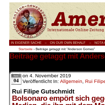
Internationale Onlinezeitung für Frieden
IN EIGENER SACHE
–
ON OUR OWN BEHALF –
NOTA
Startseite
›
Beiträge getaggt mit "Anderson Gomes"
Beiträge getaggt mit Ande
1 Ergebnis.
on
4. November 2019
Nov.
04
Veröffentlicht In:
Allgemein
,
Rui Fili
Rui Filipe Gutschmidt
Bolsonaro empört sich geg