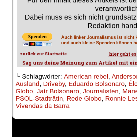
Für den Inhalt dieses Artikels ist d
verantwortlic
Dabei muss es sich nicht grundsätz
Redaktion hand
Auch linker Journalismus ist nicht 
und auch kleine Spenden können he
└ Schlagwörter:
American rebel
,
Anders
Ausland
,
Driveby
,
Eduardo Bolsonaro
,
Él
Globo
,
Jaír Bolsonaro
,
Journalisten
,
Mari
PSOL-Stadträtin
,
Rede Globo
,
Ronnie Le
Vivendas da Barra