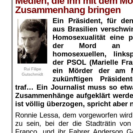
Medien, die ihn mit dem Mor
Zusammenhang bringen
Ein Präsident, für d
aus Brasilien verschw
Homosexualität eine p
der Mord an ei
homosexuellen, linksp
der PSOL (Marielle Fra
Rui Filipe
ein Mörder der am 
Gutschmidt
zukünftigen Präside
traf… Ein Journalist muss so etw
Zusammenhänge aufgeklärt werde
ist völlig überzogen, spricht aber n
Ronnie Lessa, dem vorgeworfen wird,
zu sein, bei der die Stadträtin von
Franco, und ihr Fahrer Anderson