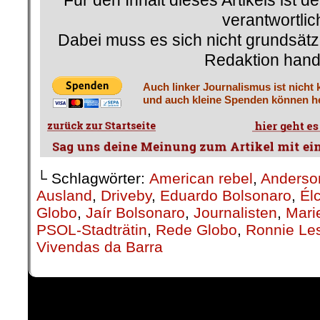
Für den Inhalt dieses Artikels ist d
verantwortlic
Dabei muss es sich nicht grundsätz
Redaktion hand
Auch linker Journalismus ist nicht 
und auch kleine Spenden können he
└ Schlagwörter:
American rebel
,
Anders
Ausland
,
Driveby
,
Eduardo Bolsonaro
,
Él
Globo
,
Jaír Bolsonaro
,
Journalisten
,
Mari
PSOL-Stadträtin
,
Rede Globo
,
Ronnie Le
Vivendas da Barra