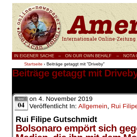
Internationale Onlinezeitung für Frieden
IN EIGENER SACHE
–
ON OUR OWN BEHALF –
NOTA
Startseite
›
Beiträge getaggt mit "Driveby"
Beiträge getaggt mit Driveb
1 Ergebnis.
on
4. November 2019
Nov.
04
Veröffentlicht In:
Allgemein
,
Rui Fili
Rui Filipe Gutschmidt
Bolsonaro empört sich geg