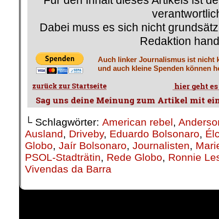
Für den Inhalt dieses Artikels ist d
verantwortlic
Dabei muss es sich nicht grundsätz
Redaktion hand
Auch linker Journalismus ist nicht 
und auch kleine Spenden können he
└ Schlagwörter:
American rebel
,
Anders
Ausland
,
Driveby
,
Eduardo Bolsonaro
,
Él
Globo
,
Jaír Bolsonaro
,
Journalisten
,
Mari
PSOL-Stadträtin
,
Rede Globo
,
Ronnie Le
Vivendas da Barra