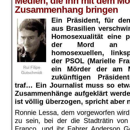
Medien, die ihn mit dem Mor
Zusammenhang bringen
Ein Präsident, für d
aus Brasilien verschw
Homosexualität eine p
der Mord an ei
homosexuellen, linksp
der PSOL (Marielle Fra
Rui Filipe
ein Mörder der am 
Gutschmidt
zukünftigen Präside
traf… Ein Journalist muss so etw
Zusammenhänge aufgeklärt werde
ist völlig überzogen, spricht aber n
Ronnie Lessa, dem vorgeworfen wird,
zu sein, bei der die Stadträtin von
Franco, und ihr Fahrer Anderson