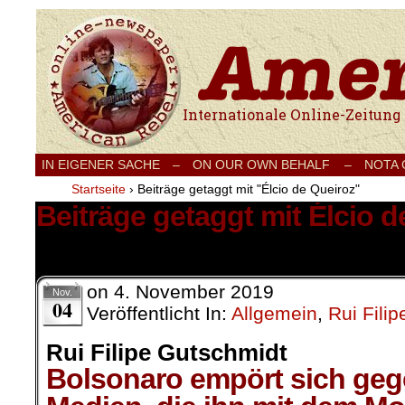
Internationale Onlinezeitung für Frieden
IN EIGENER SACHE
–
ON OUR OWN BEHALF –
NOTA
Startseite
›
Beiträge getaggt mit "Élcio de Queiroz"
Beiträge getaggt mit Élcio d
1 Ergebnis.
on
4. November 2019
Nov.
04
Veröffentlicht In:
Allgemein
,
Rui Fili
Rui Filipe Gutschmidt
Bolsonaro empört sich geg