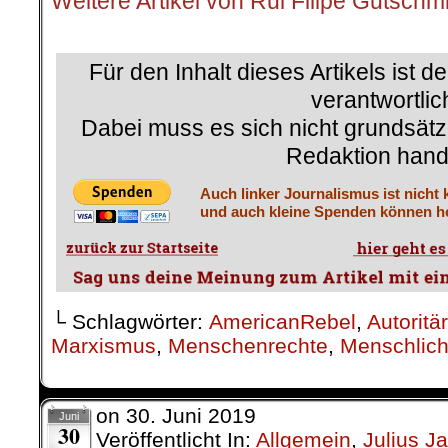
Weitere Artikel von Rui Filipe Gutschm
.
Für den Inhalt dieses Artikels ist d
verantwortlic
Dabei muss es sich nicht grundsätz
Redaktion hand
Auch linker Journalismus ist nicht 
und auch kleine Spenden können he
└ Schlagwörter:
AmericanRebel
,
Autoritä
Marxismus
,
Menschenrechte
,
Menschlich
on
30. Juni 2019
Juni
30
Veröffentlicht In:
Allgemein
,
Julius J