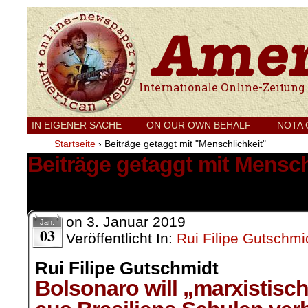
Internationale Onlinezeitung für Frieden
IN EIGENER SACHE
–
ON OUR OWN BEHALF –
NOTA
Startseite
›
Beiträge getaggt mit "Menschlichkeit"
Beiträge getaggt mit Mensch
2 Ergebnisse.
on
3. Januar 2019
Jan.
03
Veröffentlicht In:
Rui Filipe Gutschmi
Rui Filipe Gutschmidt
Bolsonaro will „marxistisc