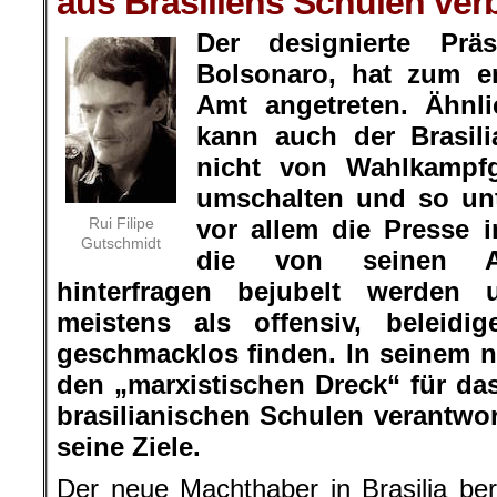
aus Brasiliens Schulen ve
Der designierte Präs
Bolsonaro, hat zum e
Amt angetreten. Ähnl
kann auch der Brasili
nicht von Wahlkampf
umschalten und so unt
Rui Filipe
vor allem die Presse i
Gutschmidt
die von seinen 
hinterfragen bejubelt werden 
meistens als offensiv, beleidi
geschmacklos finden. In seinem 
den „marxistischen Dreck“ für da
brasilianischen Schulen verantwor
seine Ziele.
Der neue Machthaber in Brasilia bere