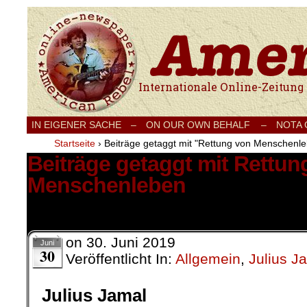
Internationale Onlinezeitung für Frieden
IN EIGENER SACHE
–
ON OUR OWN BEHALF –
NOTA
Startseite
›
Beiträge getaggt mit "Rettung von Menschenl
Beiträge getaggt mit Rettun
Menschenleben
1 Ergebnis.
on
30. Juni 2019
Juni
30
Veröffentlicht In:
Allgemein
,
Julius J
Julius Jamal