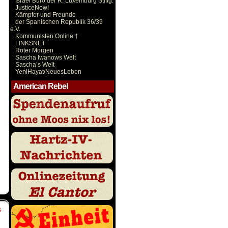
Israel Büro der R. Luxemburg Stiftg.
JusticeNow!
Kämpfer und Freunde
der Spanischen Republik 36/39
e.V.
Kommunisten Online †
LINKSNET
Roter Morgen
Sascha Iwanows Welt
Sascha’s Welt
YeniHayat/NeuesLeben
American Rebel
S