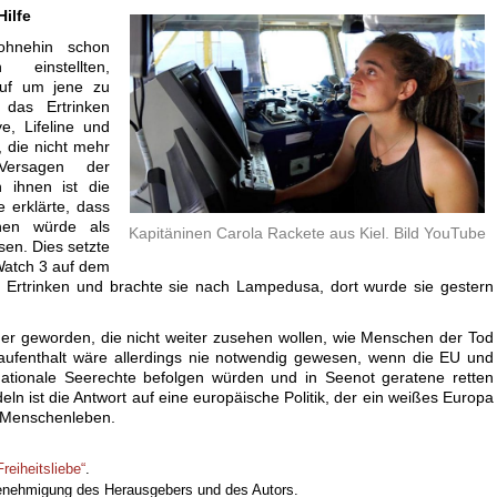
Hilfe
ohnehin schon
 einstellten,
auf um jene zu
 das Ertrinken
e, Lifeline und
 die nicht mehr
Versagen der
n ihnen ist die
 erklärte, dass
ehen würde als
Kapitäninen Carola Rackete aus Kiel. Bild YouTube
en. Dies setzte
Watch 3 auf dem
m Ertrinken und brachte sie nach Lampedusa, dort wurde sie gestern
ener geworden, die nicht weiter zusehen wollen, wie Menschen der Tod
saufenthalt wäre allerdings nie notwendig gewesen, wenn die EU und
rnationale Seerechte befolgen würden und in Seenot geratene retten
ln ist die Antwort auf eine europäische Politik, der ein weißes Europa
on Menschenleben.
Freiheitsliebe“
.
 Genehmigung des Herausgebers und des Autors.