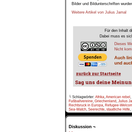
Bilder und Bildunterschriften wurd
Weitere Artikel von Julius Jamal
.
Für den Inhalt d
Dabei muss es sich
Dieses We
Nicht komm
Auch lin
und auch
└ Schlagwörter:
Afrika
,
American rebel
,
Fußballvereine
,
Griechenland
,
Julius J
Rechtsruck in Europa
,
Refugee-Welco
Sea-Watch
,
Seerechte
,
staatliche Hilfe
,
Diskussion ¬