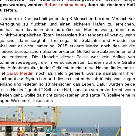
gen wurden, werden
Retter kriminalisiert
, doch sie riskieren Haft
 retten.
8 starben im Durchschnitt jeden Tag 8 Menschen bei dem Versuch vor
Verfolgung zu flüchten und einen sicheren Hafen zu erreichen.
n hat man davon in den europäischen Medien wenig, denn das
n nicht-europäischen Toten interessiert hier tendenziell wenig, wenn
nge sind, dann sorgt ihr Tod sogar für Gelächter und Freude bei
bei war es nicht immer so, 2015 erklärte Merkel noch das wir die
hiedene europäischen Staaten erklärten Geflüchtete aufzunehmen und
 zu entlasten. Die Ursache dieser Politik war kein Anflug von
kommensbewegung, die in verschiedensten Ländern auf die Straße
eine Aufnahmekultur, in der Geflüchtete eine neue Heimat finden sollte.
piel
Sarah Mardini
noch als Heldin gefeiert. „Als sie damals mit ihrer
uchboot aus Syrien floh und dieses nicht mehr fahrtüchtig war, zogen
henland und retteten so 18 Menschen das Leben. Dafür wurden beide
stille Helden“ geehrt.“ Selbst die Bild, sonst an vorderster Front, wenn
iten geht, wollte da nicht zurückstehen und statte Fußballvereine in
efugee-Welcome“-Trikots aus.