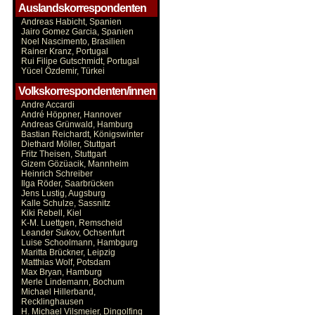
Auslandskorrespondenten
Andreas Habicht, Spanien
Jairo Gomez Garcia, Spanien
Noel Nascimento, Brasilien
Rainer Kranz, Portugal
Rui Filipe Gutschmidt, Portugal
Yücel Özdemir, Türkei
Volkskorrespondenten/innen
Andre Accardi
André Höppner, Hannover
Andreas Grünwald, Hamburg
Bastian Reichardt, Königswinter
Diethard Möller, Stuttgart
Fritz Theisen, Stuttgart
Gizem Gözüacik, Mannheim
Heinrich Schreiber
Ilga Röder, Saarbrücken
Jens Lustig, Augsburg
Kalle Schulze, Sassnitz
Kiki Rebell, Kiel
K-M. Luettgen, Remscheid
Leander Sukov, Ochsenfurt
Luise Schoolmann, Hambgurg
Maritta Brückner, Leipzig
Matthias Wolf, Potsdam
Max Bryan, Hamburg
Merle Lindemann, Bochum
Michael Hillerband,
Recklinghausen
H. Michael Vilsmeier, Dingolfing