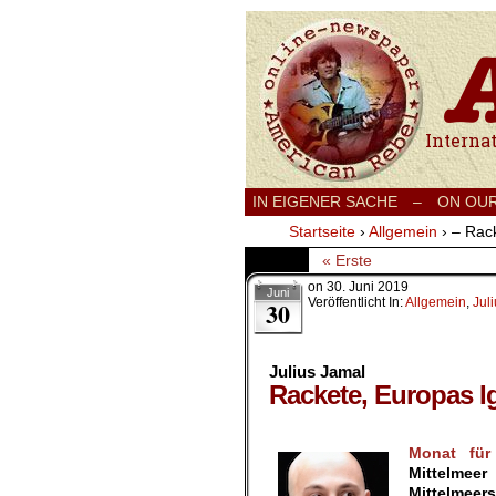
International
IN EIGENER SACHE
–
ON OU
Startseite
›
Allgemein
›
– Rack
« Erste
on
30. Juni 2019
Juni
Veröffentlicht In:
Allgemein
,
Jul
30
Julius Jamal
Rackete, Europas I
.
Monat für
Mittelmee
Mittelmee