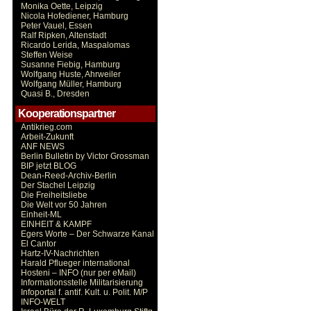
Monika Oette, Leipzig
Nicola Hofediener, Hamburg
Peter Vauel, Essen
Ralf Ripken, Altenstadt
Ricardo Lerida, Maspalomas
Steffen Weise
Susanne Fiebig, Hamburg
Wolfgang Huste, Ahrweiler
Wolfgang Müller, Hamburg
Quasi B., Dresden
Kooperationspartner
Antikrieg.com
Arbeit-Zukunft
ANF NEWS
Berlin Bulletin by Victor Grossman
BIP jetzt BLOG
Dean-Reed-Archiv-Berlin
Der Stachel Leipzig
Die Freiheitsliebe
Die Welt vor 50 Jahren
Einheit-ML
EINHEIT & KAMPF
Egers Worte – Der Schwarze Kanal
El Cantor
Hartz-IV-Nachrichten
Harald Pflueger international
Hosteni – INFO (nur per eMail)
Informationsstelle Militarisierung
Infoportal f. antif. Kult. u. Polit. M/P
INFO-WELT