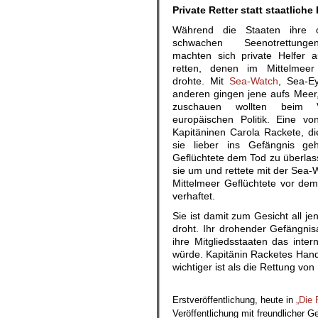
Private Retter statt staatliche 
Während die Staaten ihre 
schwachen Seenotrettungen
machten sich private Helfer 
retten, denen im Mittelmeer
drohte. Mit
Sea-Watch
, Sea-Ey
anderen gingen jene aufs Meer,
zuschauen wollten beim 
europäischen Politik. Eine vo
Kapitäninen Carola Rackete, die
sie lieber ins Gefängnis g
Geflüchtete dem Tod zu überlass
sie um und rettete mit der Sea-
Mittelmeer Geflüchtete vor de
verhaftet.
Sie ist damit zum Gesicht all j
droht. Ihr drohender Gefängni
ihre Mitgliedsstaaten das inte
würde. Kapitänin Racketes Hande
wichtiger ist als die Rettung v
.
Erstveröffentlichung, heute in
„Die 
Veröffentlichung mit freundlicher