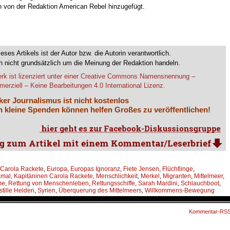
en von der Redaktion American Rebel hinzugefügt.
ieses Artikels ist der Autor bzw. die Autorin verantwortlich.
 nicht grundsätzlich um die Meinung der Redaktion handeln.
rk ist lizenziert unter einer Creative Commons Namensnennung –
erziell – Keine Bearbeitungen 4.0 International Lizenz.
ker Journalismus ist nicht kostenlos
 kleine Spenden können helfen Großes zu veröffentlichen!
Carola Rackete
,
Europa
,
Europas Ignoranz
,
Fiete Jensen
,
Flüchtlinge
,
amal
,
Kapitäninen Carola Rackete
,
Menschlichkeit
,
Merkel
,
Migranten
,
Mittelmeer
,
me
,
Rettung von Menschenleben
,
Rettungsschiffe
,
Sarah Mardini
,
Schlauchboot
,
stille Helden
,
Syrien
,
Überquerung des Mittelmeers
,
Willkommens-Bewegung
Kommentar-RS