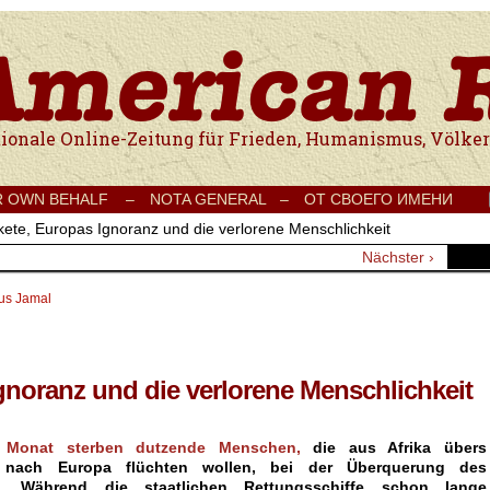
e Onlinezeitung für Frieden, Humanismus, Völkerverständigung und Kul
R OWN BEHALF –
NOTA GENERAL –
ОТ СВОЕГО ИМЕНИ
ete, Europas Ignoranz und die verlorene Menschlichkeit
Nächster ›
ius Jamal
gnoranz und die verlorene Menschlichkeit
 Monat sterben dutzende Menschen,
die aus Afrika übers
r nach Europa flüchten wollen, bei der Überquerung des
rs. Während die staatlichen Rettungsschiffe schon lange