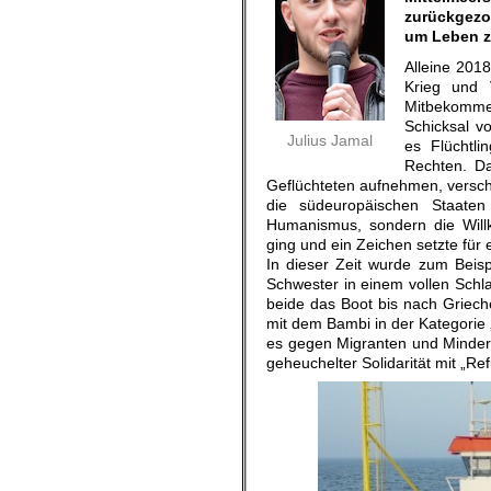
zurückgezo
um Leben zu
Alleine 201
Krieg und 
Mitbekomme
Schicksal vo
Julius Jamal
es Flüchtli
Rechten. Da
Geflüchteten aufnehmen, versc
die südeuropäischen Staaten
Humanismus, sondern die Will
ging und ein Zeichen setzte für 
In dieser Zeit wurde zum Beis
Schwester in einem vollen Schla
beide das Boot bis nach Griec
mit dem Bambi in der Kategorie „
es gegen Migranten und Minderhe
geheuchelter Solidarität mit „R