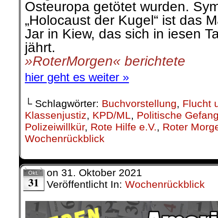
Osteuropa getötet wurden. Sy
„Holocaust der Kugel“ ist das
Jar in Kiew, das sich in iesen 
jährt.
»RoterMorgen« berichtete
hier geht es weiter »
└ Schlagwörter:
Buchvorstellung
,
Flucht 
Klassenjustiz
,
KPD/ML
,
Politische Gefan
Polizeiwillkür
,
Rote Hilfe e.V.
,
Roter Morg
Wochenrückblick
on
31. Oktober 2021
Okt.
31
Veröffentlicht In:
Wochenrückblick