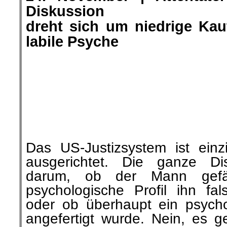
auf »InfoWelt«
.
.
24. November |
Tarifticker 4
Aktuelle Kurzmeldungen 
Tarifverhandlungen und A
Kollegen/-innen im deutschspr
»RoterMorgen« berichtete
.
.