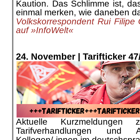
24. November |
Köln: Mehrer
wegen Polizeigewalt vom Di
Während eines Einsatzes im Apr
Bickendorf werden fünf Poli
„übermäßige Gewalt“ angewend
jähriger Italiener starb we
Vorfall an den Folgen 
Krankenhaus.
»AmericanRebel« berichtete