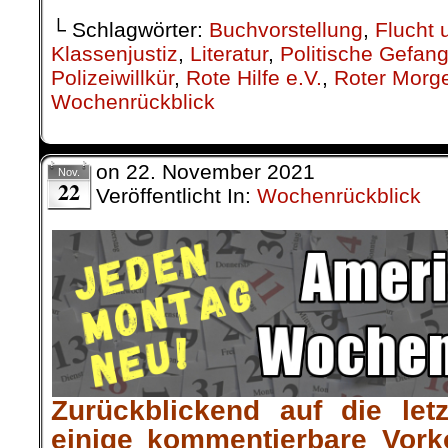
22
Veröffentlicht In:
Wochenrückblick
Zurückblickend auf die let
einige kommentierbare Vor
gefallen, die wir hier zur Disk
(Kommis bitte unten eintragen
.
.
16. November |
Für den Klim
in die Verantwortung geno