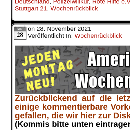
Das
Massaker von Kafr Qas
Am frühen Abend des 29. Ok
israelische Soldaten 48 Paläs
Kinder, sechs Frauen und 19 
israelische Staatsbürger ware
zu einem dunklen Fleck
Rechtssystem, eine schmerzhaf
dass Soldaten verpflichtet sind
Befehle ausführen. Seit die
die Dokumente geheim, un