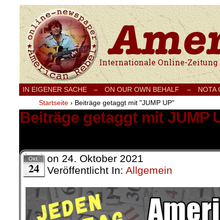
Internationale Onlinezeitung für Frieden
IN EIGENER SACHE
–
ON OUR OWN BEHALF –
NOTA
Startseite
›
Beiträge getaggt mit "JUMP UP"
Beiträge getaggt mit JUMP 
33 Ergebnisse.
on
24. Oktober 2021
Okt.
24
Veröffentlicht In:
Allgemein