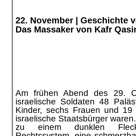
Regierung weigert sich, einen 
auszurufen.
»Bündnis für Gerechtigkeit z
Palästinensern BIP e.V.« berich
.
.
22. November |
Justizspekta
Ende:
Urteil im RAZ-/RL-Prozess 