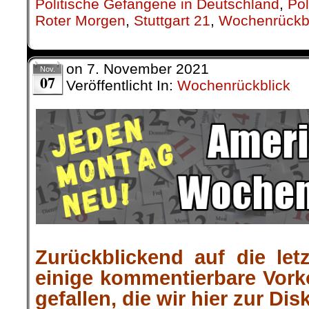
Politische Gefangene in Deutschland
,
Pol
Roter Morgen
,
Stuttgart 21
,
Wochenrückb
on
7. November 2021
Nov.
07
Veröffentlicht In:
Wochenrückblick
.
Zurückblickend auf die let
einige kommentierbare Vor
gefallen, die wir hier zur Dis