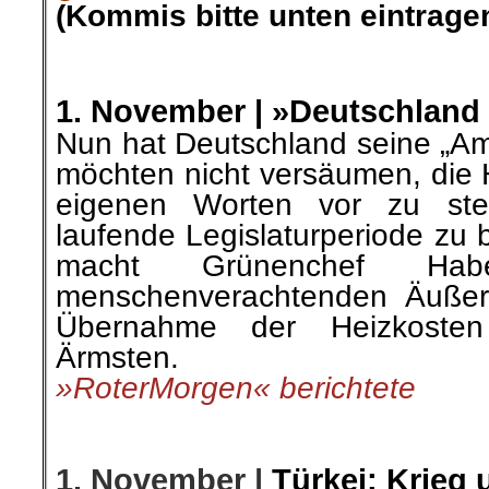
(Kommis bitte unten eintragen
.
.
1. November |
»Deutschland 
Nun hat Deutschland seine „Am
möchten nicht
versäumen, die
H
eigenen Worten vor zu ste
laufende Legislaturperiode zu 
macht Grünenchef Hab
menschenverachtenden
Äuße
Übernahme der Heizkoste
Ärmsten.
»RoterMorgen« berichtete
.
.
1. November |
Türkei: Krieg 