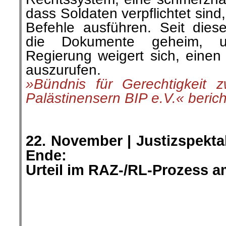
Am Mittwoch, 1. Dezemb
Landgericht Berlin im RAZ-/
das Urteil verkünden. Damit f
staatliches Repressionsspekta
bei dem die anfangs vollmun
weiter zurückgeschraubt werd
forderte die Staatsanwaltsc
eine Bewährungsstrafe von 
Monaten.
»Rote Hilfe« berichtete
.
.
23. November |
Wir trauern u