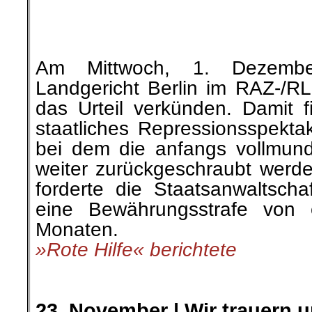
Mit Rolf Verleger verlieren e
Stimme des Humanismus und 
den Frieden. Wir sind tief bes
werden die Arbeit Rolfs für Fri
würdigen und weiterverbreiten.
»RoterMorgen« berichtete
.
.
24. November |
Attentät
Diskussion
dreht sich um niedrige Kau
labile Psyche