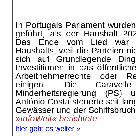
sich auf Grundlegende Din
Investitionen in das öffentlic
Arbeitnehmerrechte oder R
einigen. Die Caravelle
Minderheitsregierung (PS) u
António Costa steuerte seit la
Gewässer und der Schiffsbruch
»InfoWelt« berichtete
hier geht es weiter »
└ Schlagwörter:
Buchvorstellung
,
Flucht 
Klassenjustiz
,
Literatur
,
Politische Gefan
Polizeiwillkür
,
Rote Hilfe e.V.
,
Roter Morg
Wochenrückblick
on
22. November 2021
Nov.