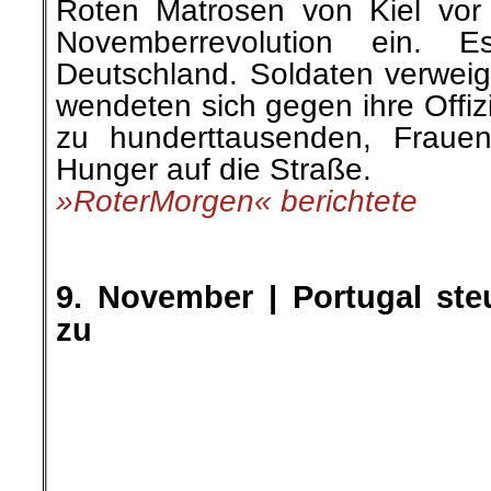
Roten Matrosen von Kiel vor
Novemberrevolution ein. 
Deutschland. Soldaten verweig
wendeten sich gegen ihre Offizi
zu hunderttausenden, Fraue
Hunger auf die Straße.
»RoterMorgen« berichtete
.
.
9. November |
Portugal st
zu
In Portugals Parlament wurden
geführt, als der Haushalt 20
Das Ende vom Lied war d
Haushalts, weil die Parteien n