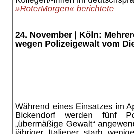
.
.
24. November |
„In der Pflege
der richtige Zeitpunkt für ein
Im Zuge der Tarifverhandlun
kam es an mehreren Kliniken 
Video äußerten sich nun zwei
des Universitätsklinikums Lei
ziehen mit ihren Aussa