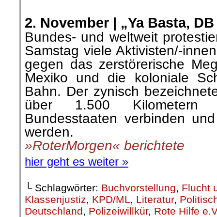
.
2. November |
„Ya Basta, DB 
Bundes- und weltweit protesti
Samstag viele Aktivisten/-inne
gegen das zerstörerische
Mega
Mexiko und die koloniale Sc
Bahn. Der zynisch bezeichnete
über 1.500 Kilometern f
Bundesstaaten verbinden un
werden.
»RoterMorgen« berichtete
hier geht es weiter »
└ Schlagwörter:
Buchvorstellung
,
Flucht 
Klassenjustiz
,
KPD/ML
,
Literatur
,
Politis
Deutschland
,
Polizeiwillkür
,
Rote Hilfe e.V