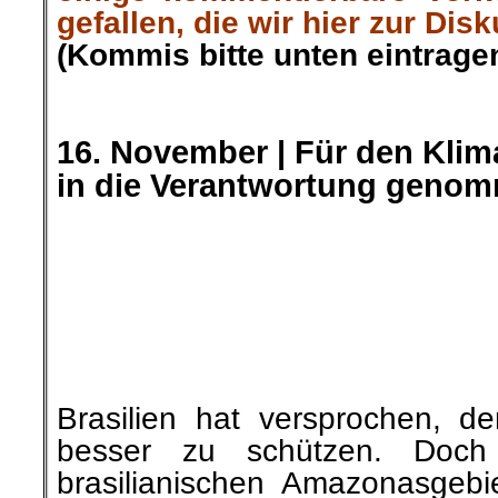
Brasilien hat versprochen, d
besser zu schützen. Doch
brasilianischen Amazonasgebie
an, wie aus einer Mitteilung de
für Weltraumforschung (Inpe) h
»RoterMorgen« berichtete
.
.
16. November |
40 Organisat
Keine Rüstungsexporte f
Militärkoalition
Ein breites Bündnis von 40 zi
Organisationen fordert die
Bundesregierung und die Koa
führenden Parteien SPD, Bünd