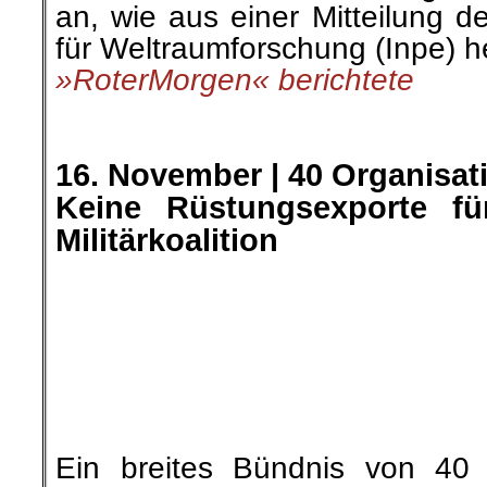
FDP in einem Offenen Br
Rüstungsexport- und Genehmig
Arabien zu verlängern un
Militärkoalition im Jemen auszu
»YeniHayat-NeuesLeben« beric
.
.
17. November |
Flüchtlinge 
Erpressung durch Entmensc