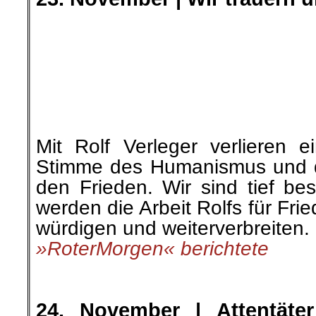
Das US-Justizsystem ist ein
ausgerichtet. Die ganze Di
darum, ob
der Mann gefäh
psychologische Profil ihn fal
oder ob überhaupt ein psych
angefertigt wurde. Nein, es 
Kaution. Das
Schlimme
ist, da
einmal
merken, wie
daneben das
Volkskorrespondent Rui Filipe 