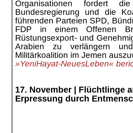
In den deutschen Medien, vo
Politikern in Deutschland abe
Staaten ist dieser Tage zu hör
Präsident Alexander Lukasche
Das mag richtig sein. Doch di
die EU überhaupt erpressen läss
Zeichen für die Aufgabe des
Humanismus.
»Die Freiheitsliebe« berichtete
hier geht es weiter »
└ Schlagwörter:
Buchvorstellung
,
Flucht 
Klassenjustiz
,
KPD/ML
,
Literatur
,
Politis
Deutschland
,
Polizeiwillkür
,
Rote Hilfe e.V
Stuttgart 21
,
Wochenrückblick