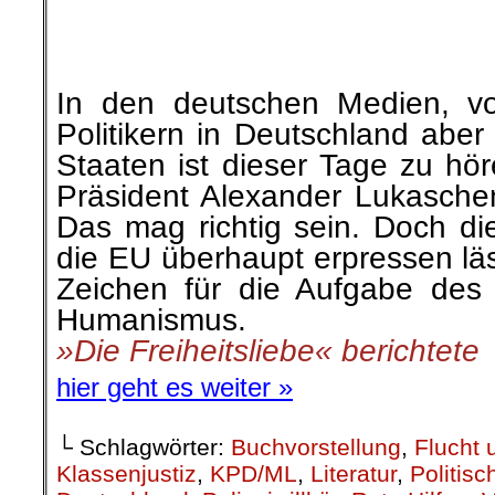
on
28. November 2021
Nov.
28
Veröffentlicht In:
Wochenrückblick
Zurückblickend auf die let
einige kommentierbare Vor
gefallen, die wir hier zur Dis
(Kommis bitte unten eintragen
.
.
22. November |
Geschichte v