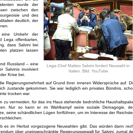
identen wurde der
essen zwischen den
ourgeoisie und des
italien deutlich, der
onen.
 eine Umkehr der
 Lega offenbarten,
ng, dass Salvini bei
ten platzen lassen
und Russland – eine
Lega-Chef Matteo Salvini fordert Neuwahl in
r Salvinis involviert
Italien. Bild: YouTube
der Krise bei.
die Regierungsmehrheit auf Grund ihrer inneren Widersprüche auf. D
rklich zustande gekommen. Sie war lediglich ein privates Bündnis, sch
nte trocken war.
um zu vermeiden, für das ins Haus stehende bedrohliche Haushaltspak
rden. Nur so kann er im Wahlkampf seine soziale Demagogie, de
, seine schändlichen Lügen fortführen, um im Interesse der Reichst
rschleichen.
ob es im Herbst vorgezogene Neuwahlen gibt. Das würden dann rech
rendum über uneingeschränkte Regierungsgewalt für Salvini, zumal d