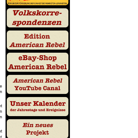
ie
on
et
n
en
t
er