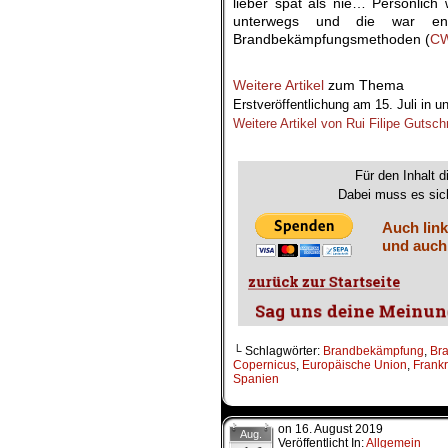
lieber spät als nie… Persönlic
unterwegs und die war en
Brandbekämpfungsmethoden (
C
.
Weitere Artikel
zum Thema
Erstveröffentlichung am 15. Juli in u
Weitere Artikel von Rui Filipe Gutsch
.
Für den Inhalt d
Dabei muss es sich
Auch link
und auch
└ Schlagwörter:
Brandbekämpfung
,
Br
Copernicus
,
Europäische Union
,
Frankr
Spanien
on
16. August 2019
Aug.
Veröffentlicht In:
Allgemein