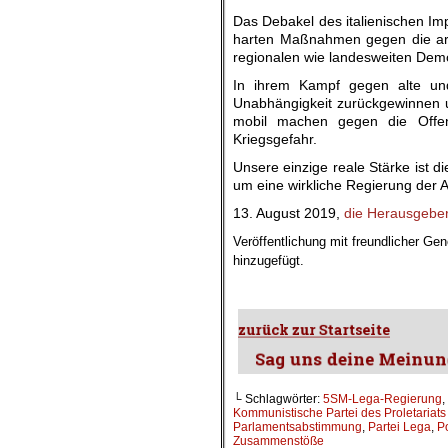
Das Debakel des italienischen Im
harten Maßnahmen gegen die arbe
regionalen wie landesweiten Demo
In ihrem Kampf gegen alte und
Unabhängigkeit zurückgewinnen un
mobil machen gegen die Offen
Kriegsgefahr.
Unsere einzige reale Stärke ist d
um eine wirkliche Regierung der A
13. August 2019,
die Herausgeber 
Veröffentlichung mit freundlicher G
hinzugefügt.
.
└ Schlagwörter:
5SM-Lega-Regierung
,
Kommunistische Partei des Proletariats 
Parlamentsabstimmung
,
Partei Lega
,
P
Zusammenstöße