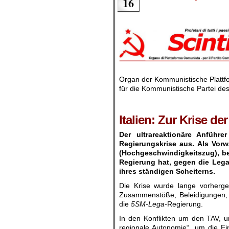
16
Organ der
Kommunistische Plattf
für die Kommunistische Partei des 
.
.
Italien: Zur Krise d
Der ultrareaktionäre Anführe
Regierungskrise aus. Als Vor
(Hochgeschwindigkeitszug), be
Regierung hat, gegen die Lega
ihres ständigen Scheiterns.
Die Krise wurde lange vorherge
Zusammenstöße, Beleidigungen, I
die
5SM-Lega-
Regierung.
In den Konflikten um den TAV, um
regionale Autonomie“, um die Ei