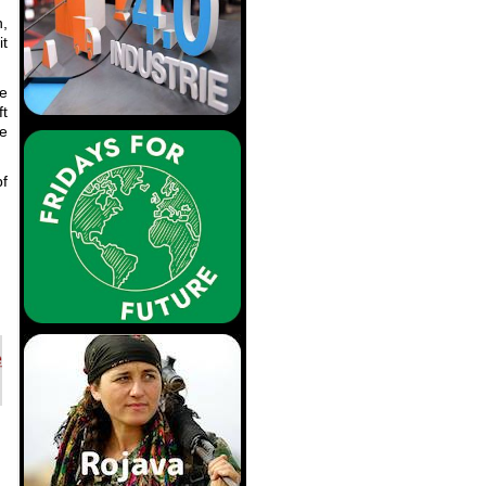
n,
it
e
ft
e
pf