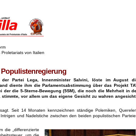
.
.
orm
Proletariats von Italien
er Populistenregierung
r der Partei Lega, Innenminister Salvini, löste im August di
wand diente ihm die Parlamentsabstimmung über das Projekt TA
i der die 5-Sterne-Bewegung (5SM), die noch die Mehrheit in de
 stimmte, vor allem um das eigene Gesicht zu wahren angesicht
sagt. Seit 14 Monaten kennzeichnen ständige Polemiken, Querelen
ntrigen und Nadelstiche zwischen den beiden populistischen Partei
 die „differenzierte
nheitssteuer, um die