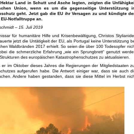
Hektar Land in Schutt und Asche legten, zeigten die Unfähigkei
schen Union, wenn es um die gegenseitige Unterstützung i
schutz geht. Jetzt gab die EU ihr Versagen zu und kündigte de
 EU-Notfalltruppe an.
schmidt – 15. Juli 2019
sar für humanitäre Hilfe und Krisenbewältigung, Christos Stylianid
uerte jetzt die Untätigkeit der EU, als Portugal keine Unterstützung b
chen Waldbränden 2017 erhielt. So seien die über 100 Todesopfer nic
bei die schmerzliche Erfahrung „wie ein Sprungbrett“ genutzt werd
e Strukturen des europäischen Katastrophenschutzes zu aktualisieren.
 er im Oktober dieses Jahres die Regierungen der Mitgliedstaaten z
chutzes aufgerufen habe. Die Antwort einiger war, dass sie auch d
chen. Andere haben gestanden, dass sie diese Mittel im Herbst nic