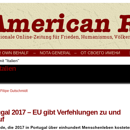
e Onlinezeitung für Frieden, Humanismus, Völkerverständigung und Kul
R OWN BEHALF –
NOTA GENERAL –
ОТ СВОЕГО ИМЕНИ
t "Italien"
talien
 Filipe Gutschmidt
gal 2017 – EU gibt Verfehlungen zu und
uf
de, die 2017 in Portugal über einhundert Menschenleben kostete