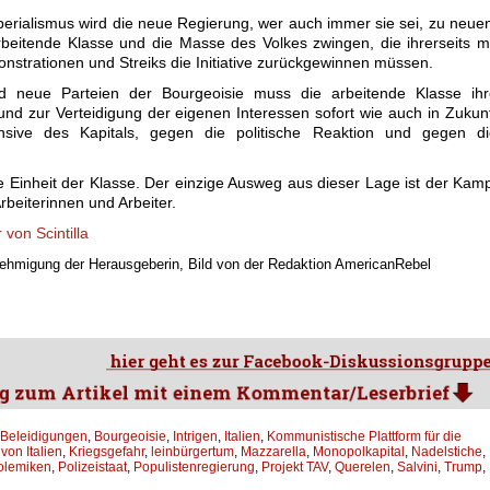
perialismus wird die neue Regierung, wer auch immer sie sei, zu neue
itende Klasse und die Masse des Volkes zwingen, die ihrerseits m
nstrationen und Streiks die Initiative zurückgewinnen müssen.
 neue Parteien der Bourgeoisie muss die arbeitende Klasse ihr
d zur Verteidigung der eigenen Interessen sofort wie auch in Zukun
sive des Kapitals, gegen die politische Reaktion und gegen di
ie Einheit der Klasse. Der einzige Ausweg aus dieser Lage ist der Kam
rbeiterinnen und Arbeiter.
von Scintilla
enehmigung der Herausgeberin, Bild von der Redaktion AmericanRebel
Beleidigungen
,
Bourgeoisie
,
Intrigen
,
Italien
,
Kommunistische Plattform für die
von Italien
,
Kriegsgefahr
,
leinbürgertum
,
Mazzarella
,
Monopolkapital
,
Nadelstiche
,
olemiken
,
Polizeistaat
,
Populistenregierung
,
Projekt TAV
,
Querelen
,
Salvini
,
Trump
,