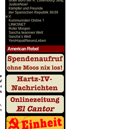
Israel Büro der R. Luxemburg Stiftg.
JusticeNow!
Kämpfer und Freunde
der Spanischen Republik 36/39
e.V.
Kommunisten Online †
LINKSNET
Roter Morgen
Sascha Iwanows Welt
Sascha’s Welt
YeniHayat/NeuesLeben
American Rebel
e
V
r
s
,
en