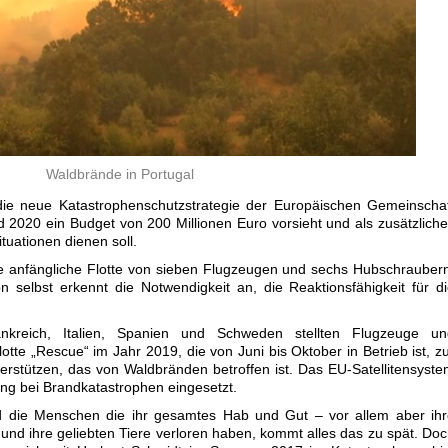
Waldbrände in Portugal
die neue Katastrophenschutzstrategie der Europäischen Gemeinscha
d 2020 ein Budget von 200 Millionen Euro vorsieht und als zusätzlich
tuationen dienen soll.
ne anfängliche Flotte von sieben Flugzeugen und sechs Hubschrauber
 selbst erkennt die Notwendigkeit an, die Reaktionsfähigkeit für d
ankreich, Italien, Spanien und Schweden stellten Flugzeuge un
tte „Rescue“ im Jahr 2019, die von Juni bis Oktober in Betrieb ist, z
rstützen, das von Waldbränden betroffen ist. Das EU-Satellitensyst
ung bei Brandkatastrophen eingesetzt.
nd die Menschen die ihr gesamtes Hab und Gut – vor allem aber ih
und ihre geliebten Tiere verloren haben, kommt alles das zu spät. Do