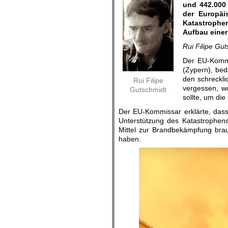
und 442.000 
der Europäi
Katastrophen
Aufbau einer
Rui Filipe Gut
Der EU-Kommis
(Zypern), beda
den schreckli
Rui Filipe
vergessen, wo
Gutschmidt
sollte, um di
Der EU-Kommissar erklärte, dass
Unterstützung des Katastrophens
Mittel zur Brandbekämpfung brau
haben.