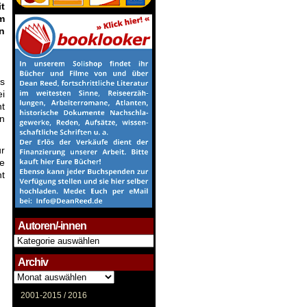
t
m
n
es
ei
ht
en
ur
ie
ht
Autoren/-innen
Autoren/-
innen
Archiv
Archiv
2001-2015 /
2016