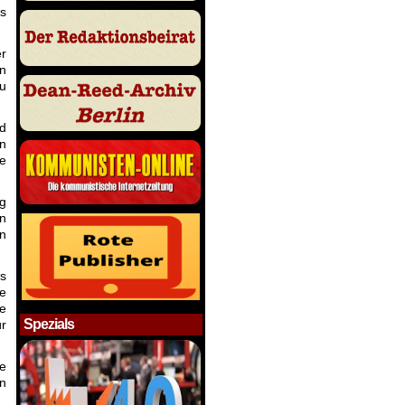
es
er
en
zu
nd
en
se
g
n
en
es
le
ne
Spezials
ür
he
n