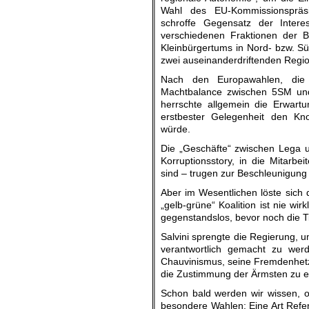
Wahl des EU-Kommissionspräs
schroffe Gegensatz der Inter
verschiedenen Fraktionen der B
Kleinbürgertums in Nord- bzw. Süd
zwei auseinanderdriftenden Regi
Nach den Europawahlen, die
Machtbalance zwischen 5SM und
herrschte allgemein die Erwartu
erstbester Gelegenheit den Kno
würde.
Die „Geschäfte“ zwischen Lega 
Korruptionsstory, in die Mitarbeite
sind – trugen zur Beschleunigung 
Aber im Wesentlichen löste sich 
„gelb-grüne“ Koalition ist nie wi
gegenstandslos, bevor noch die Ti
Salvini sprengte die Regierung, 
verantwortlich gemacht zu we
Chauvinismus, seine Fremdenhetze
die Zustimmung der Ärmsten zu e
Schon bald werden wir wissen, 
besondere Wahlen: Eine Art Refe