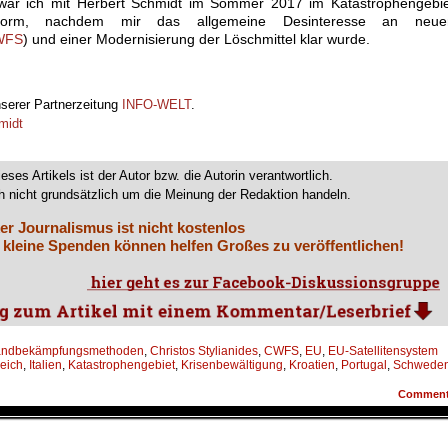
h war ich mit Herbert Schmidt im Sommer 2017 im Katastrophengebi
orm, nachdem mir das allgemeine Desinteresse an neue
WFS
) und einer Modernisierung der Löschmittel klar wurde.
nserer Partnerzeitung
INFO-WELT
.
midt
ieses Artikels ist der Autor bzw. die Autorin verantwortlich.
 nicht grundsätzlich um die Meinung der Redaktion handeln.
er Journalismus ist nicht kostenlos
 kleine Spenden können helfen Großes zu veröffentlichen!
andbekämpfungsmethoden
,
Christos Stylianides
,
CWFS
,
EU
,
EU-Satellitensystem
eich
,
Italien
,
Katastrophengebiet
,
Krisenbewältigung
,
Kroatien
,
Portugal
,
Schwede
Commen