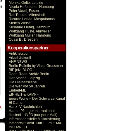
et
Monika Oette, Leipzig
n
Nicola Hofediener, Hamburg
Peter Vauel, Essen
Ralf Ripken, Altenstadt
Ricardo Lerida, Maspalomas
Steffen Weise
Susanne Fiebig, Hamburg
Wolfgang Huste, Ahrweiler
Wolfgang Müller, Hamburg
Quasi B., Dresden
Kooperationspartner
Antikrieg.com
Arbeit-Zukunft
ANF NEWS
Berlin Bulletin by Victor Grossman
BIP jetzt BLOG
Dean-Reed-Archiv-Berlin
Der Stachel Leipzig
Die Freiheitsliebe
Die Welt vor 50 Jahren
Einheit-ML
EINHEIT & KAMPF
Egers Worte – Der Schwarze Kanal
El Cantor
n
,
Hartz-IV-Nachrichten
Harald Pflueger international
Hosteni – INFO (nur per eMail)
t
Informationsstelle Militarisierung
Infoportal f. antif. Kult. u. Polit. M/P
INFO-WELT