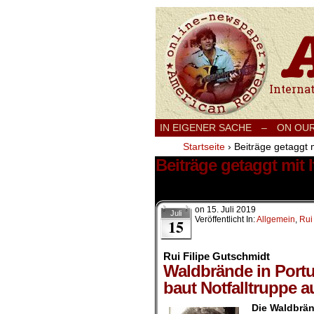
International
IN EIGENER SACHE
–
ON OU
Startseite
›
Beiträge getaggt mi
Beiträge getaggt mit I
4 Ergebnisse.
on
15. Juli 2019
Juli
Veröffentlicht In:
Allgemein
,
Rui
15
Rui Filipe Gutschmidt
Waldbrände in Portu
baut Notfalltruppe a
Die Waldbrän