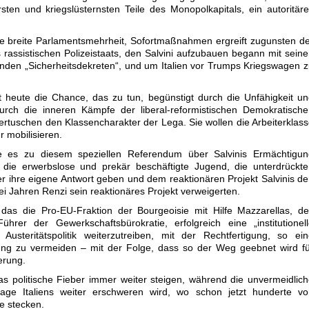
rsten und kriegslüsternsten Teile des Monopolkapitals, ein autoritär
ne breite Parlamentsmehrheit, Sofortmaßnahmen ergreift zugunsten d
 rassistischen Polizeistaats, den Salvini aufzubauen begann mit sein
lenden „Sicherheitsdekreten“, und um Italien vor Trumps Kriegswagen 
t heute die Chance, das zu tun, begünstigt durch die Unfähigkeit u
urch die inneren Kämpfe der liberal-reformistischen Demokratisch
vertuschen den Klassencharakter der Lega. Sie wollen die Arbeiterklas
r mobilisieren.
te es zu diesem speziellen Referendum über Salvinis Ermächtigun
die erwerbslose und prekär beschäftigte Jugend, die unterdrückte
r ihre eigene Antwort geben und dem reaktionären Projekt Salvinis d
ei Jahren Renzi sein reaktionäres Projekt verweigerten.
, das die Pro-EU-Fraktion der Bourgeoisie mit Hilfe Mazzarellas, d
hrer der Gewerkschaftsbürokratie, erfolgreich eine „institutionel
 Austeritätspolitik weiterzutreiben, mit der Rechtfertigung, so ei
ung zu vermeiden – mit der Folge, dass so der Weg geebnet wird f
erung.
s politische Fieber immer weiter steigen, während die unvermeidlic
age Italiens weiter erschweren wird, wo schon jetzt hunderte vo
e stecken.