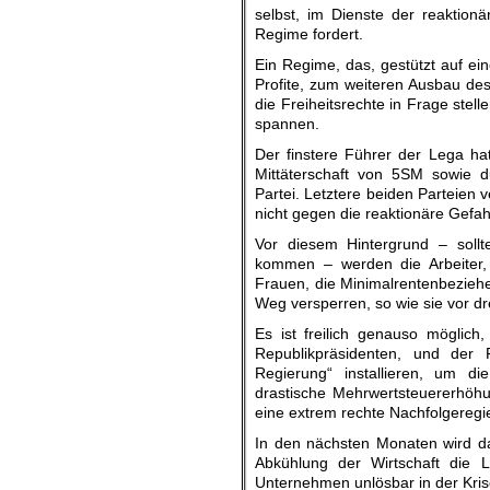
selbst, im Dienste der reaktionä
Regime fordert.
Ein Regime, das, gestützt auf ei
Profite, zum weiteren Ausbau des
die Freiheitsrechte in Frage stel
spannen.
Der finstere Führer der Lega ha
Mittäterschaft von 5SM sowie d
Partei. Letztere beiden Parteien 
nicht gegen die reaktionäre Gefah
Vor diesem Hintergrund – soll
kommen – werden die Arbeiter, 
Frauen, die Minimalrentenbeziehe
Weg versperren, so wie sie vor dr
Es ist freilich genauso möglich
Republikpräsidenten, und der Fü
Regierung“ installieren, um die
drastische Mehrwertsteuererhöh
eine extrem rechte Nachfolgeregi
In den nächsten Monaten wird da
Abkühlung der Wirtschaft die L
Unternehmen unlösbar in der Kris