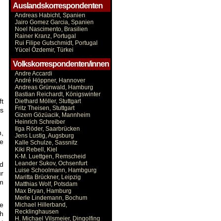
Auslandskorrespondenten
Andreas Habicht, Spanien
Jairo Gomez Garcia, Spanien
Noel Nascimento, Brasilien
Rainer Kranz, Portugal
Rui Filipe Gutschmidt, Portugal
Yücel Özdemir, Türkei
Volkskorrespondenten/innen
Andre Accardi
André Höppner, Hannover
Andreas Grünwald, Hamburg
Bastian Reichardt, Königswinter
ft
Diethard Möller, Stuttgart
Fritz Theisen, Stuttgart
es
Gizem Gözüacik, Mannheim
Heinrich Schreiber
Ilga Röder, Saarbrücken
n,
Jens Lustig, Augsburg
ie
Kalle Schulze, Sassnitz
Kiki Rebell, Kiel
K-M. Luettgen, Remscheid
Leander Sukov, Ochsenfurt
d
Luise Schoolmann, Hambgurg
ur
Maritta Brückner, Leipzig
em
Matthias Wolf, Potsdam
Max Bryan, Hamburg
Merle Lindemann, Bochum
re
Michael Hillerband,
Recklinghausen
ch
H. Michael Vilsmeier, Dingolfing