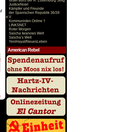
Israel Büro der R. Luxemburg Stiftg.
JusticeNow!
Kämpfer und Freunde
pf
der Spanischen Republik 36/39
e.V.
Kommunisten Online †
LINKSNET
Roter Morgen
Sascha Iwanows Welt
Sascha’s Welt
YeniHayat/NeuesLeben
American Rebel
t