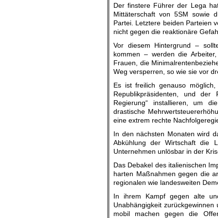
Der finstere Führer der Lega ha
Mittäterschaft von 5SM sowie d
Partei. Letztere beiden Parteien 
nicht gegen die reaktionäre Gefah
Vor diesem Hintergrund – soll
kommen – werden die Arbeiter, 
Frauen, die Minimalrentenbeziehe
Weg versperren, so wie sie vor dr
Es ist freilich genauso möglich
Republikpräsidenten, und der Fü
Regierung“ installieren, um die
drastische Mehrwertsteuererhöh
eine extrem rechte Nachfolgeregi
In den nächsten Monaten wird da
Abkühlung der Wirtschaft die L
Unternehmen unlösbar in der Kris
Das Debakel des italienischen Im
harten Maßnahmen gegen die arbe
regionalen wie landesweiten Demo
In ihrem Kampf gegen alte und
Unabhängigkeit zurückgewinnen un
mobil machen gegen die Offen