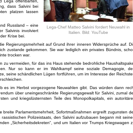
 Lega offenbarten,
ng, dass Salvini bei
ten platzen lassen
und Russland – eine
Lega-Chef Matteo Salvini fordert Neuwahl in
r Salvinis involviert
Italien. Bild: YouTube
der Krise bei.
die Regierungsmehrheit auf Grund ihrer inneren Widersprüche auf. D
rklich zustande gekommen. Sie war lediglich ein privates Bündnis, sch
nte trocken war.
um zu vermeiden, für das ins Haus stehende bedrohliche Haushaltspak
rden. Nur so kann er im Wahlkampf seine soziale Demagogie, de
, seine schändlichen Lügen fortführen, um im Interesse der Reichst
rschleichen.
ob es im Herbst vorgezogene Neuwahlen gibt. Das würden dann rech
rendum über uneingeschränkte Regierungsgewalt für Salvini, zumal d
rsten und kriegslüsternsten Teile des Monopolkapitals, ein autoritär
ne breite Parlamentsmehrheit, Sofortmaßnahmen ergreift zugunsten d
 rassistischen Polizeistaats, den Salvini aufzubauen begann mit sein
lenden „Sicherheitsdekreten“, und um Italien vor Trumps Kriegswagen 