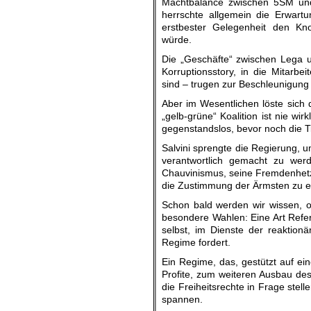
Machtbalance zwischen 5SM und
herrschte allgemein die Erwartu
erstbester Gelegenheit den Kno
würde.
Die „Geschäfte“ zwischen Lega 
Korruptionsstory, in die Mitarbeite
sind – trugen zur Beschleunigung 
Aber im Wesentlichen löste sich 
„gelb-grüne“ Koalition ist nie wi
gegenstandslos, bevor noch die Ti
Salvini sprengte die Regierung, 
verantwortlich gemacht zu we
Chauvinismus, seine Fremdenhetze
die Zustimmung der Ärmsten zu e
Schon bald werden wir wissen, 
besondere Wahlen: Eine Art Refe
selbst, im Dienste der reaktionä
Regime fordert.
Ein Regime, das, gestützt auf ei
Profite, zum weiteren Ausbau des
die Freiheitsrechte in Frage stel
spannen.