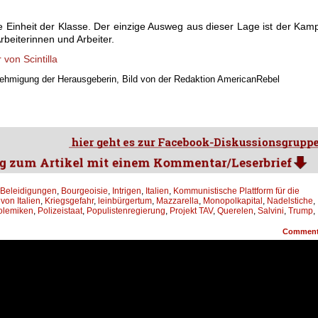
ie Einheit der Klasse. Der einzige Ausweg aus dieser Lage ist der Kam
rbeiterinnen und Arbeiter.
von Scintilla
enehmigung der Herausgeberin, Bild von der Redaktion AmericanRebel
Beleidigungen
,
Bourgeoisie
,
Intrigen
,
Italien
,
Kommunistische Plattform für die
von Italien
,
Kriegsgefahr
,
leinbürgertum
,
Mazzarella
,
Monopolkapital
,
Nadelstiche
,
olemiken
,
Polizeistaat
,
Populistenregierung
,
Projekt TAV
,
Querelen
,
Salvini
,
Trump
,
Commen