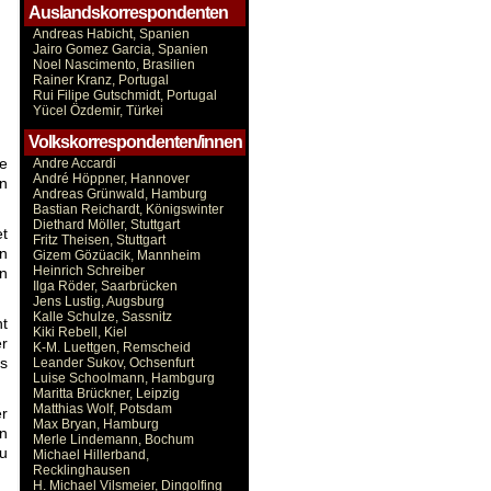
Auslandskorrespondenten
Andreas Habicht, Spanien
Jairo Gomez Garcia, Spanien
Noel Nascimento, Brasilien
Rainer Kranz, Portugal
Rui Filipe Gutschmidt, Portugal
Yücel Özdemir, Türkei
Volkskorrespondenten/innen
ie
Andre Accardi
André Höppner, Hannover
on
Andreas Grünwald, Hamburg
Bastian Reichardt, Königswinter
Diethard Möller, Stuttgart
et
Fritz Theisen, Stuttgart
n
Gizem Gözüacik, Mannheim
Heinrich Schreiber
en
Ilga Röder, Saarbrücken
Jens Lustig, Augsburg
Kalle Schulze, Sassnitz
t
Kiki Rebell, Kiel
er
K-M. Luettgen, Remscheid
es
Leander Sukov, Ochsenfurt
Luise Schoolmann, Hambgurg
Maritta Brückner, Leipzig
Matthias Wolf, Potsdam
er
Max Bryan, Hamburg
en
Merle Lindemann, Bochum
zu
Michael Hillerband,
Recklinghausen
H. Michael Vilsmeier, Dingolfing