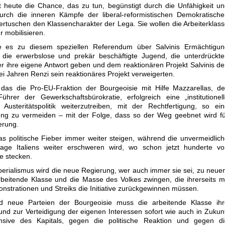
t heute die Chance, das zu tun, begünstigt durch die Unfähigkeit u
urch die inneren Kämpfe der liberal-reformistischen Demokratisch
vertuschen den Klassencharakter der Lega. Sie wollen die Arbeiterklas
r mobilisieren.
te es zu diesem speziellen Referendum über Salvinis Ermächtigun
die erwerbslose und prekär beschäftigte Jugend, die unterdrückte
r ihre eigene Antwort geben und dem reaktionären Projekt Salvinis d
ei Jahren Renzi sein reaktionäres Projekt verweigerten.
, das die Pro-EU-Fraktion der Bourgeoisie mit Hilfe Mazzarellas, d
hrer der Gewerkschaftsbürokratie, erfolgreich eine „institutionel
 Austeritätspolitik weiterzutreiben, mit der Rechtfertigung, so ei
ung zu vermeiden – mit der Folge, dass so der Weg geebnet wird f
erung.
s politische Fieber immer weiter steigen, während die unvermeidlic
age Italiens weiter erschweren wird, wo schon jetzt hunderte vo
e stecken.
perialismus wird die neue Regierung, wer auch immer sie sei, zu neue
itende Klasse und die Masse des Volkes zwingen, die ihrerseits m
nstrationen und Streiks die Initiative zurückgewinnen müssen.
 neue Parteien der Bourgeoisie muss die arbeitende Klasse ihr
d zur Verteidigung der eigenen Interessen sofort wie auch in Zukun
sive des Kapitals, gegen die politische Reaktion und gegen di