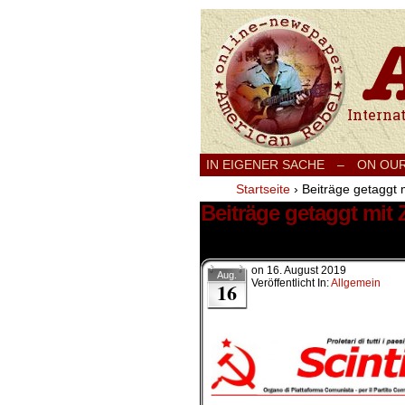
International
IN EIGENER SACHE
–
ON OU
Startseite
›
Beiträge getaggt
Beiträge getaggt mi
1 Ergebnis.
on
16. August 2019
Aug.
Veröffentlicht In:
Allgemein
16