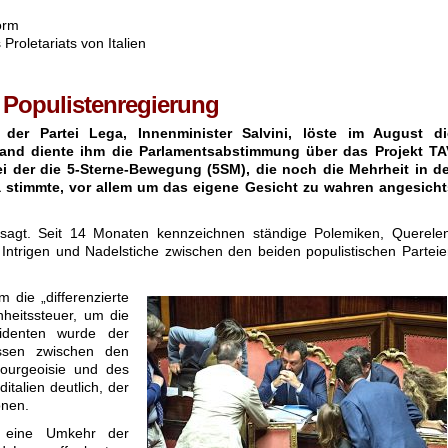
.
orm
Proletariats von Italien
er Populistenregierung
r der Partei Lega, Innenminister Salvini, löste im August di
wand diente ihm die Parlamentsabstimmung über das Projekt TA
i der die 5-Sterne-Bewegung (5SM), die noch die Mehrheit in de
 stimmte, vor allem um das eigene Gesicht zu wahren angesicht
sagt. Seit 14 Monaten kennzeichnen ständige Polemiken, Querelen
ntrigen und Nadelstiche zwischen den beiden populistischen Partei
 die „differenzierte
nheitssteuer, um die
identen wurde der
essen zwischen den
ourgeoisie und des
italien deutlich, der
onen.
 eine Umkehr der