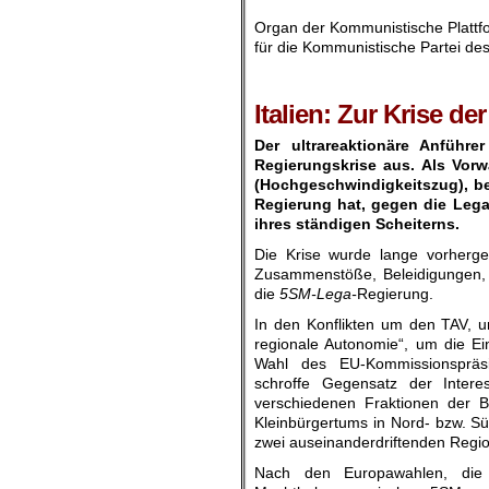
Organ der
Kommunistische Plattf
für die Kommunistische Partei des 
.
.
Italien: Zur Krise d
Der ultrareaktionäre Anführe
Regierungskrise aus. Als Vor
(Hochgeschwindigkeitszug), be
Regierung hat, gegen die Lega
ihres ständigen Scheiterns.
Die Krise wurde lange vorherge
Zusammenstöße, Beleidigungen, I
die
5SM-Lega-
Regierung.
In den Konflikten um den TAV, um
regionale Autonomie“, um die Ei
Wahl des EU-Kommissionspräs
schroffe Gegensatz der Inter
verschiedenen Fraktionen der B
Kleinbürgertums in Nord- bzw. Süd
zwei auseinanderdriftenden Regi
Nach den Europawahlen, die