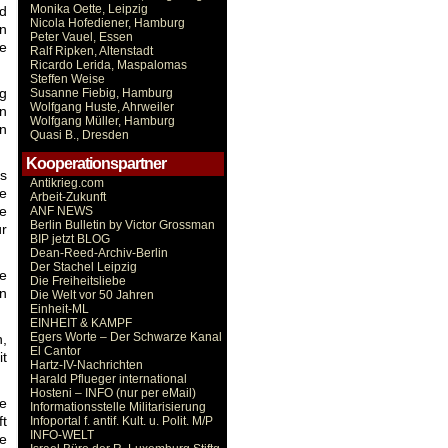
Monika Oette, Leipzig
nd
Nicola Hofediener, Hamburg
en
Peter Vauel, Essen
se
Ralf Ripken, Altenstadt
Ricardo Lerida, Maspalomas
Steffen Weise
g
Susanne Fiebig, Hamburg
Wolfgang Huste, Ahrweiler
n
Wolfgang Müller, Hamburg
en
Quasi B., Dresden
Kooperationspartner
es
Antikrieg.com
le
Arbeit-Zukunft
ne
ANF NEWS
Berlin Bulletin by Victor Grossman
ür
BIP jetzt BLOG
Dean-Reed-Archiv-Berlin
Der Stachel Leipzig
he
Die Freiheitsliebe
n
Die Welt vor 50 Jahren
Einheit-ML
EINHEIT & KAMPF
Egers Worte – Der Schwarze Kanal
n,
El Cantor
it
Hartz-IV-Nachrichten
Harald Pflueger international
Hosteni – INFO (nur per eMail)
e
Informationsstelle Militarisierung
ft
Infoportal f. antif. Kult. u. Polit. M/P
INFO-WELT
e