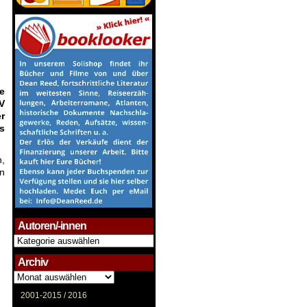
e
V
r
s
,
en
Autoren/-innen
Autoren/-
innen
Archiv
Archiv
2001-2015 /
2016