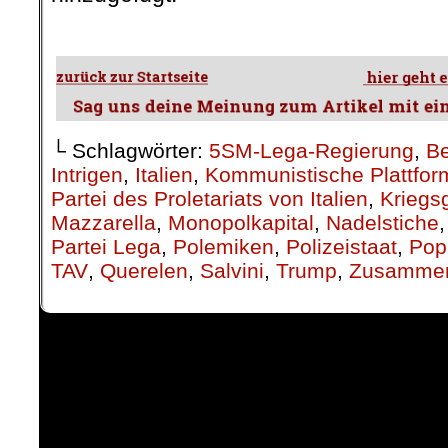
.
└ Schlagwörter:
5SM-Lega-Regierung
,
Be
Intrigen
,
Italien
,
Kommunistische Plattfor
Partei des Proletariats von Italien
,
Kriegs
Mazzarella
,
Monopolkapital
,
Nadelstiche
Partei Lega
,
Polemiken
,
Polizeistaat
,
Pop
TAV
,
Querelen
,
Salvini
,
Trump
,
Zusamme