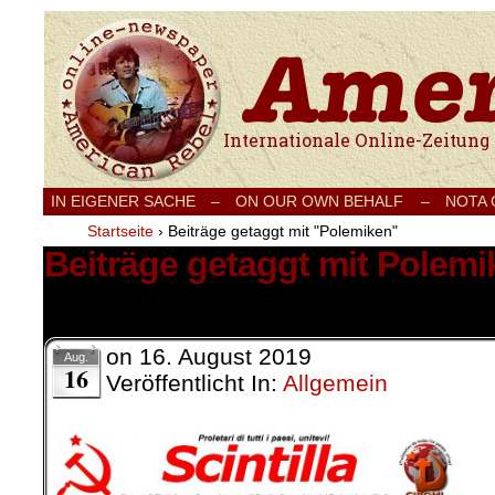
Internationale Onlinezeitung für Frieden
IN EIGENER SACHE
–
ON OUR OWN BEHALF –
NOTA
Startseite
›
Beiträge getaggt mit "Polemiken"
Beiträge getaggt mit Polemi
1 Ergebnis.
on
16. August 2019
Aug.
16
Veröffentlicht In:
Allgemein