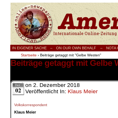
Internationale Onlinezeitung für Frieden
IN EIGENER SACHE
–
ON OUR OWN BEHALF –
NOTA
Startseite
›
Beiträge getaggt mit "Gelbe Westen"
Beiträge getaggt mit Gelbe
6 Ergebnisse.
on
2. Dezember 2018
Dez.
02
Veröffentlicht In:
Klaus Meier
Volkskorrespondent
Klaus Meier
.