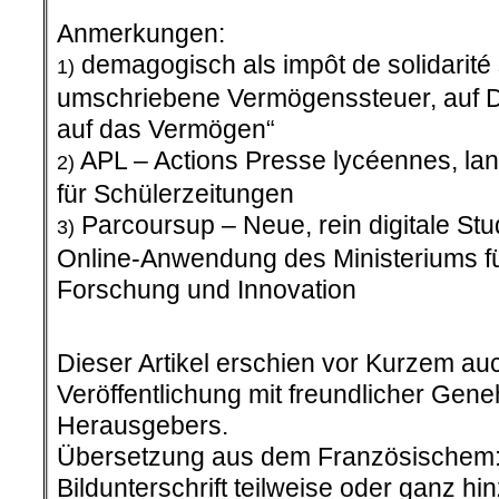
Dieser Artikel erschien vor Kurzem auc
Veröffentlichung mit freundlicher Ge
Herausgebers.
Übersetzung aus dem Französischem: A
Bildunterschrift teilweise oder ganz hi
Redaktion AmericanRebel.
.
Für den Inhalt dieses Artikels ist d
verantwortlic
Dabei muss es sich nicht grundsätz
Redaktion hand
Auch linker Journalismus ist nicht 
und auch kleine Spenden können he