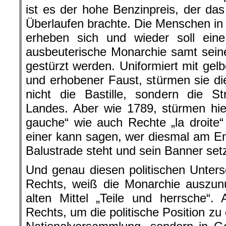
Und genau diesen politischen Unter
Rechts, weiß die Monarchie auszun
alten Mittel „Teile und herrsche“.
Rechts, um die politische Position zu d
Nationalversammlung, sondern in G
wo sich die Wut gegen die sozialen 
Faust den Weg gebahnt hat, wird ver
sich erhoben wurde, wird freigesp
gelben Westen, ein einfaches Gut un
man den Guten, dass sich was änd
man mit Strafe. Schon kann die Mon
denn die zweite
Französische Revo
ist nicht mehr die Monarchie und se
sondern die Guten gegen die Bösen.
Und was macht Deutschland? Sie war