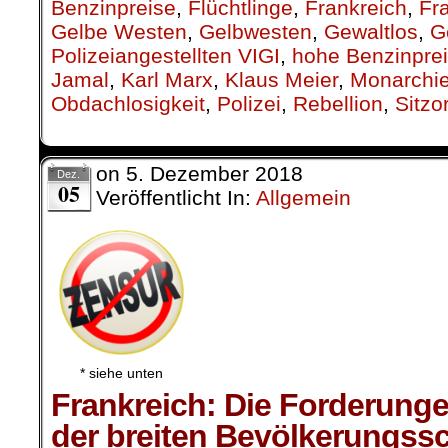
Benzinpreise
,
Flüchtlinge
,
Frankreich
,
Fr
Gelbe Westen
,
Gelbwesten
,
Gewaltlos
,
G
Polizeiangestellten VIGI
,
hohe Benzinpre
Jamal
,
Karl Marx
,
Klaus Meier
,
Monarchi
Obdachlosigkeit
,
Polizei
,
Rebellion
,
Sitzo
on
5. Dezember 2018
Dez.
05
Veröffentlicht In:
Allgemein
* siehe unten
Frankreich: Die Forderunge
der breiten Bevölkerungssc