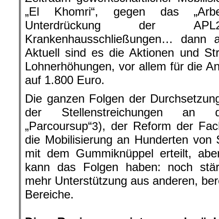
kann das Folgen haben: noch stärk
mehr Unterstützung aus anderen, bere
Bereiche.
.
Die Regierung ist geschwäch
geschlagen
Die Zugeständnisse der Regierung
sechsmonatige Aussetzung jener 
zum Überlaufen brachten: Aussetzun
Kraftstoffe, Einfrieren der Stromtarif
sowohl zu wenig als auch zu spät. 
der „Gelbwesten“ werden die For
Gerechtigkeit, nach konkreten Maß
Niedriglöhne und -gehälte
Arbeitslosengeldes… die Forderu