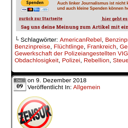
Auch linker Journalismus ist nicht 
und auch kleine Spenden können he
└ Schlagwörter:
AmericanRebel
,
Benzinp
Benzinpreise
,
Flüchtlinge
,
Frankreich
,
Ge
Gewerkschaft der Polizeiangestellten VIG
Obdachlosigkeit
,
Polizei
,
Rebellion
,
Steu
on
9. Dezember 2018
Dez.
09
Veröffentlicht In:
Allgemein