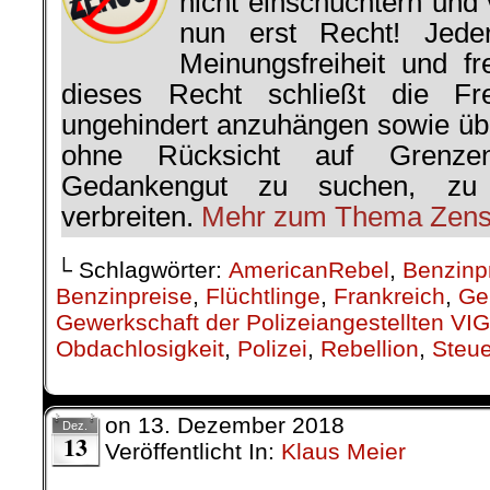
Obdachlosigkeit
,
Polizei
,
Rebellion
,
Steu
on
13. Dezember 2018
Dez.
13
Veröffentlicht In:
Klaus Meier
Volkskorrespondent
Klaus Meier
.
Französische Revolution, die Zweite
Der Kampf um die Gelben We
Oder wenn zwei sich streiten, f
Nach der Französische
1799, teilte man di
Klaus Meier
#Dissident
verfassunggebenden
nicht mehr nac
gesellschaftlicher Hierarchi