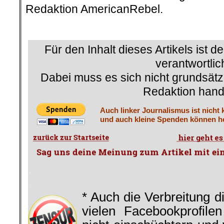
.
.
* Auch die Verbreitung d
vielen Facebookprofile
nicht einschüchtern und v
nun erst Recht! Jede
Meinungsfreiheit und f
dieses Recht schließt die Fre
ungehindert anzuhängen sowie übe
ohne Rücksicht auf Grenzen
Gedankengut zu suchen, z
verbreiten.
Mehr zum Thema Zensu
└ Schlagwörter:
AmericanRebel
,
Benzinp
Benzinpreise
,
Flüchtlinge
,
Frankreich
,
Ge
Gewerkschaft der Polizeiangestellten VIG