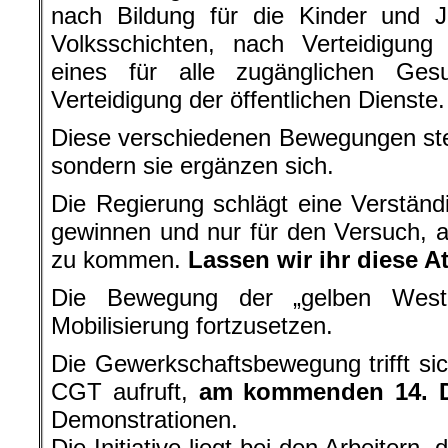
Mobilisierung fortzusetzen.
Die Gewerkschaftsbewegung trifft si
CGT aufruft,
am kommenden 14. 
Demonstrationen.
Die Initiative liegt bei den Arbeitern
ihren Kampforganisationen.
Um die Einheit der verschiedenen 
stehen folgende Forderungen 
Tagesordnung:
Anhebung des Mindestlohns au
der Renten und des Mindestbetr
Übernahme der Fahrtkosten du
5,5% Mehrwertsteuer für Erzeu
Grundbedarfs!
Wiedereinführung der Vermöge