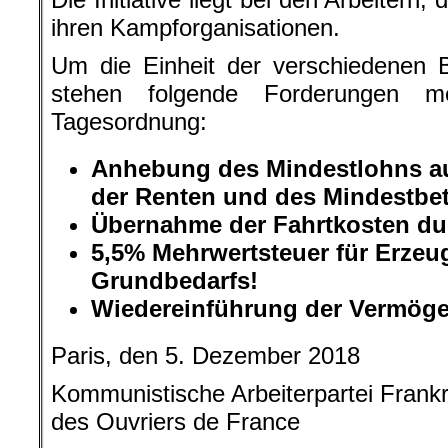
Paris, den 5. Dezember 2018
Kommunistische Arbeiterpartei Frank
des Ouvriers de France
.
Anmerkungen:
demagogisch als impôt de solidarité 
1)
umschriebene Vermögenssteuer, auf De
auf das Vermögen“
APL – Actions Presse lycéennes, la
2)
für Schülerzeitungen
Parcoursup – Neue, rein digitale Stu
3)
Online-Anwendung des Ministeriums fü
Forschung und Innovation
.