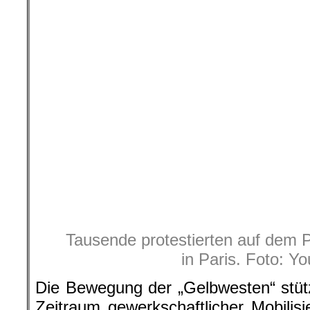
Tausende protestierten auf dem P
in Paris. Foto: Y
Die Bewegung der „Gelbwesten“ stütz
Zeitraum gewerkschaftlicher Mobili
„El Khomri“, gegen das „Arbei
Unterdrückung der APL
Krankenhausschließungen… dann a
Aktuell sind es die Aktionen und Str
Lohnerhöhungen, vor allem für die 
auf 1.800 Euro.
Die ganzen Folgen der Durchsetzung
der Stellenstreichungen an
„Parcoursup“
, der Reform der Fac
3)
die Mobilisierung an Hunderten von 
mit dem Gummiknüppel erteilt, abe