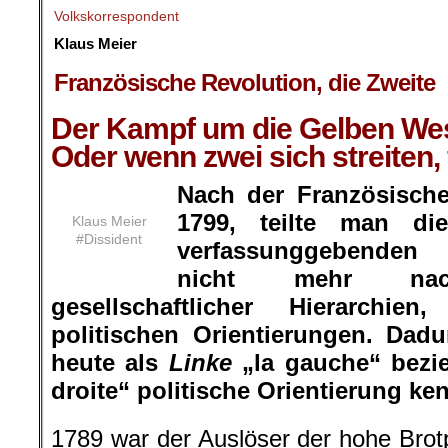
politischen Orientierungen. Dad
heute als
Linke
„la gauche“ bez
droite“ politische Orientierung ke
1789 war der Auslöser der hohe Brot
ist es der hohe Benzinpreis, der da
Überlaufen brachte. Die Menschen in
erheben sich und wieder soll eine
ausbeuterische Monarchie samt seine
gestürzt werden. Uniformiert mit ge
und erhobener Faust, stürmen sie di
nicht die Bastille, sondern die S
Landes. Aber wie 1789, stürmen hier
gauche“ wie auch Rechte „la droite
einer kann sagen, wer diesmal am En
Balustrade steht und sein Banner setz