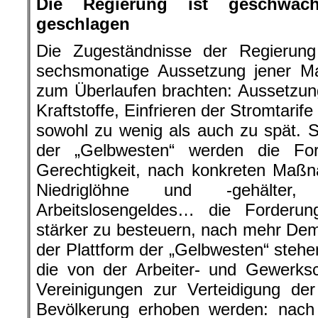
stärker zu besteuern, nach mehr Dem
der Plattform der „Gelbwesten“ stehe
die von der Arbeiter- und Gewerks
Vereinigungen zur Verteidigung de
Bevölkerung erhoben werden: nac
nach Bildung für die Kinder und J
Volksschichten, nach Verteidigun
eines für alle zugänglichen Ges
Verteidigung der öffentlichen Dienste.
Diese verschiedenen Bewegungen ste
sondern sie ergänzen sich.
Die Regierung schlägt eine Verständ
gewinnen und nur für den Versuch, au
zu kommen.
Lassen wir ihr diese A
Die Bewegung der „gelben Weste