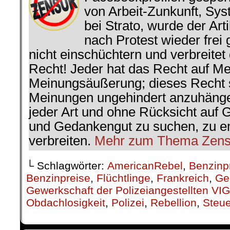
von Arbeit-Zunkunft, Sy
bei Strato, wurde der Art
nach Protest wieder frei
nicht einschüchtern und verbreitet 
Recht! Jeder hat das Recht auf Mei
Meinungsäußerung; dieses Recht sc
Meinungen ungehindert anzuhäng
jeder Art und ohne Rücksicht auf 
und Gedankengut zu suchen, zu 
verbreiten.
Mehr zum Thema Zensu
└ Schlagwörter:
AmericanRebel
,
Benzinp
Benzinpreise
,
Flüchtlinge
,
Frankreich
,
Ge
Gewerkschaft der Polizeiangestellten VIG
Obdachlosigkeit
,
Polizei
,
Rebellion
,
Steu