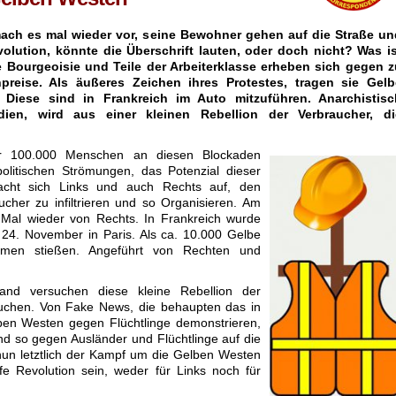
ach es mal wieder vor, seine Bewohner gehen auf die Straße un
olution, könnte die Überschrift lauten, oder doch nicht? Was is
e Bourgeoisie und Teile der Arbeiterklasse erheben sich gegen z
preise. Als äußeres Zeichen ihres Protestes, tragen sie
Gelb
 Diese sind in Frankreich im Auto mitzuführen. Anarchistisc
edien, wird aus einer kleinen Rebellion der Verbraucher, di
r 100.000 Menschen an diesen Blockaden
politischen Strömungen, das Potenzial dieser
acht sich Links und auch Rechts auf, den
ucher zu infiltrieren und so Organisieren. Am
 Mal wieder von Rechts. In Frankreich wurde
m 24. November in Paris. Als ca. 10.000
Gelbe
mmen stießen. Angeführt von Rechten und
and versuchen diese kleine Rebellion der
auchen. Von Fake News, die behaupten das in
ben
Westen gegen Flüchtlinge demonstrieren,
nd so gegen Ausländer und Flüchtlinge auf die
nun letztlich der Kampf um die
Gelben
Westen
fe
Revolution sein, weder für Links noch für