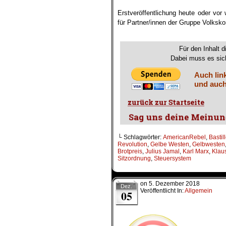
.
Erstveröffentlichung heute oder vor
für Partner/innen der Gruppe Volksk
.
Für den Inhalt d
Dabei muss es sich
Auch lin
und auch
└ Schlagwörter:
AmericanRebel
,
Bastil
Revolution
,
Gelbe Westen
,
Gelbwesten
Brotpreis
,
Julius Jamal
,
Karl Marx
,
Klau
Sitzordnung
,
Steuersystem
on
5. Dezember 2018
Dez.
Veröffentlicht In:
Allgemein
05