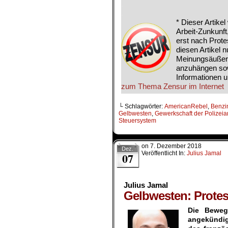
.
.
* Dieser Artike
Arbeit-Zunkunft
erst nach Prote
diesen Artikel 
Meinungsäußerun
anzuhängen sow
Informationen 
zum Thema Zensur im Internet
└ Schlagwörter:
AmericanRebel
,
Benzi
Gelbwesten
,
Gewerkschaft der Polizeia
Steuersystem
on
7. Dezember 2018
Dez.
Veröffentlicht In:
Julius Jamal
07
Julius Jamal
Gelbwesten: Protest
Die Beweg
angekündigt