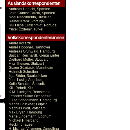
Auslandskorrespondenten
ur
Andreas Habicht, Spanien
Jairo Gomez Garcia, Spanien
Noel Nascimento, Brasilien
Rainer Kranz, Portugal
Rui Filipe Gutschmidt, Portugal
Yücel Özdemir, Türkei
Volkskorrespondenten/innen
Andre Accardi
André Höppner, Hannover
Andreas Grünwald, Hamburg
Bastian Reichardt, Königswinter
Diethard Möller, Stuttgart
Fritz Theisen, Stuttgart
Gizem Gözüacik, Mannheim
Heinrich Schreiber
Ilga Röder, Saarbrücken
e
Jens Lustig, Augsburg
Kalle Schulze, Sassnitz
Kiki Rebell, Kiel
K-M. Luettgen, Remscheid
r
Leander Sukov, Ochsenfurt
Luise Schoolmann, Hambgurg
Maritta Brückner, Leipzig
Matthias Wolf, Potsdam
Max Bryan, Hamburg
Merle Lindemann, Bochum
Michael Hillerband,
Recklinghausen
H. Michael Vilsmeier, Dingolfing