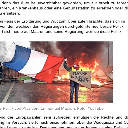
 denn das Auto ist unverzichtbar geworden, um zur Arbeit zu fahre
fahren, ein Krankenhaus oder eine Geburtsstation zu erreichen oder d
zu ersetzen…
 das Fass der Erbitterung und Wut zum Überlaufen brachte, das sich im
n von den wechselnden Regierungen durchgeführte neoliberale Politik
ert sich heute auf Macron und seine Regierung, weil sie diese Politik
e Politik von Präsident Emmanuel Macron. Foto: YouTube
end der Europawahlen sehr zufrieden, ermutigen die Rechte und di
ng im Versuch, sie für sich einzunehmen, aber die Wauquiez
und Co
1)
ine Lehre zu erteilen. Denn vor ihm und wie er haben sie eine Politik 