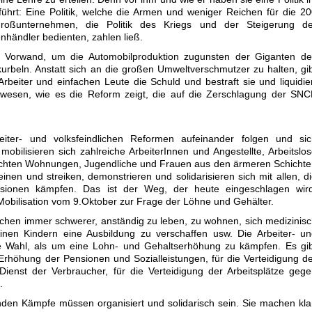
eführt: Eine Politik, welche die Armen und weniger Reichen für die 2
Großunternehmen, die Politik des Kriegs und der Steigerung de
nhändler bedienten, zahlen ließ.
in Vorwand, um die Automobilproduktion zugunsten der Giganten de
urbeln. Anstatt sich an die großen Umweltverschmutzer zu halten, gi
rbeiter und einfachen Leute die Schuld und bestraft sie und liquidie
rswesen, wie es die Reform zeigt, die auf die Zerschlagung der SN
eiter- und volksfeindlichen Reformen aufeinander folgen und sic
obilisieren sich zahlreiche ArbeiterInnen und Angestellte, Arbeitslo
echten Wohnungen, Jugendliche und Frauen aus den ärmeren Schicht
nen und streiken, demonstrieren und solidarisieren sich mit allen, d
sionen kämpfen. Das ist der Weg, der heute eingeschlagen wird
Mobilisation vom 9.Oktober zur Frage der Löhne und Gehälter.
chen immer schwerer, anständig zu leben, zu wohnen, sich medizinis
inen Kindern eine Ausbildung zu verschaffen usw. Die Arbeiter- u
 Wahl, als um eine Lohn- und Gehaltserhöhung zu kämpfen. Es gib
Erhöhung der Pensionen und Sozialleistungen, für die Verteidigung d
 Dienst der Verbraucher, für die Verteidigung der Arbeitsplätze geg
.
den Kämpfe müssen organisiert und solidarisch sein. Sie machen kla