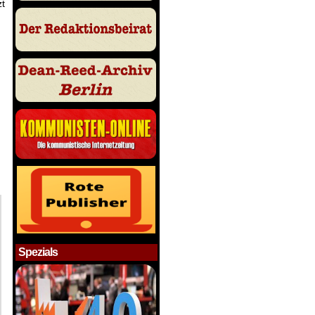
zt
Spezials