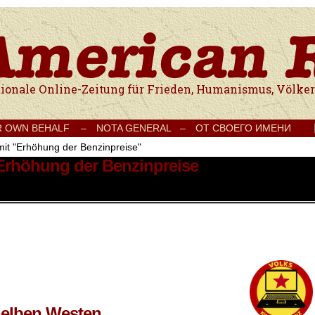
e Onlinezeitung für Frieden, Humanismus, Völkerverständigung und Kul
R OWN BEHALF –
NOTA GENERAL –
ОТ СВОЕГО ИМЕНИ
mit "Erhöhung der Benzinpreise"
 Erhöhung der Benzinpreise
Gelben Westen