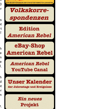
00
r
s
bt
rt
CF
h
se
en
ie
,
ch
nd
t
er
en
r,