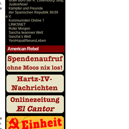
Israel Büro der R. Luxemburg Stiftg.
n,
JusticeNow!
ie
Kämpfer und Freunde
der Spanischen Republik 36/39
e.V.
Kommunisten Online †
LINKSNET
Roter Morgen
Sascha Iwanows Welt
Sascha’s Welt
YeniHayat/NeuesLeben
American Rebel
e
.
im