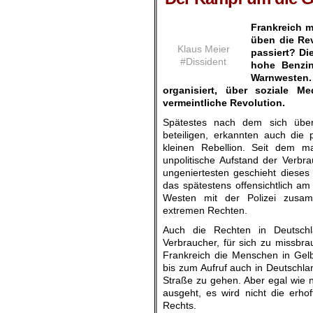
Frankreich m
üben die Rev
Klaus Meier
passiert? Di
#Dissident
hohe Benzin
Warnwesten.
organisiert, über soziale M
vermeintliche Revolution.
Spätestes nach dem sich übe
beteiligen, erkannten auch die 
kleinen Rebellion. Seit dem m
unpolitische Aufstand der Verbra
ungeniertesten geschieht dieses
das spätestens offensichtlich a
Westen mit der Polizei zusa
extremen Rechten.
Auch die Rechten in Deutschl
Verbraucher, für sich zu missbr
Frankreich die Menschen in
Gel
bis zum Aufruf auch in Deutschla
Straße zu gehen. Aber egal wie 
ausgeht, es
wird nicht die erhof
Rechts.