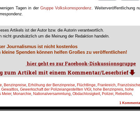
 wenigen Tagen in der
Gruppe Volkskorrespondenz
. Weiterveröffentlichung n
orrespondenz.
ieses Artikels ist der Autor bzw. die Autorin verantwortlich.
 nicht grundsätzlich um die Meinung der Redaktion handeln.
ker Journalismus ist nicht kostenlos
 kleine Spenden können helfen Großes zu veröffentlichen!
le
,
Benzinpreise
,
Erhöhung der Benzinpreise
,
Flüchtlinge
,
Frankreich
,
Französisch
,
Gewaltlos
,
Gewerkschaft der Polizeiangestellten VIGI
,
hohe Benzinpreis
,
hohe
s Meier
,
Monarchie
,
Nationalversammlung
,
Obdachlosigkeit
,
Polizei
,
Rebellion
,
1
Kommenta