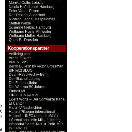
Monika Oette, Leipzig
Nicola Hofediener, Hamburg
Peter Vauel, Essen
Ralf Ripken, Altenstadt
Ricardo Lerida, Maspalomas
Steffen Weise
Susanne Fiebig, Hamburg
Wolfgang Huste, Ahrweiler
Wolfgang Müller, Hamburg
Quasi B., Dresden
Kooperationspartner
Antikrieg.com
Arbeit-Zukunft
ANF NEWS
Berlin Bulletin by Victor Grossman
BIP jetzt BLOG
Dean-Reed-Archiv-Berlin
Der Stachel Leipzig
Die Freiheitsliebe
Die Welt vor 50 Jahren
Einheit-ML
EINHEIT & KAMPF
Egers Worte – Der Schwarze Kanal
El Cantor
r
Hartz-IV-Nachrichten
,
Harald Pflueger international
Hosteni – INFO (nur per eMail)
r
Informationsstelle Militarisierung
Infoportal f. antif. Kult. u. Polit. M/P
INFO-WELT
uf