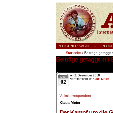
International
IN EIGENER SACHE
–
ON OU
Startseite
›
Beiträge getaggt 
Beiträge getaggt mit
5 Ergebnisse.
on
2. Dezember 2018
Dez.
Veröffentlicht In:
Klaus Meier
02
Volkskorrespondent
Klaus Meier
.
Der Kampf um die 