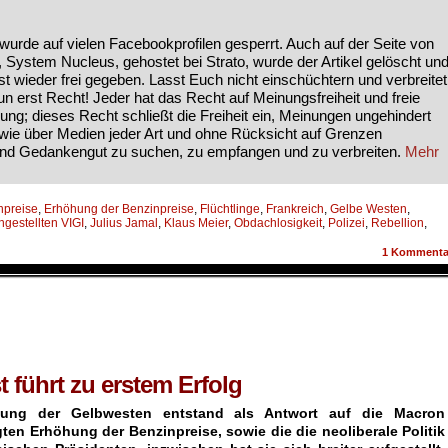
l wurde auf vielen Facebookprofilen gesperrt. Auch auf der Seite von
, System Nucleus, gehostet bei Strato, wurde der Artikel gelöscht un
st wieder frei gegeben. Lasst Euch nicht einschüchtern und verbreitet
nun erst Recht! Jeder hat das Recht auf Meinungsfreiheit und freie
g; dieses Recht schließt die Freiheit ein, Meinungen ungehindert
ie über Medien jeder Art und ohne Rücksicht auf Grenzen
und Gedankengut zu suchen, zu empfangen und zu verbreiten.
Mehr
npreise
,
Erhöhung der Benzinpreise
,
Flüchtlinge
,
Frankreich
,
Gelbe Westen
,
ngestellten VIGI
,
Julius Jamal
,
Klaus Meier
,
Obdachlosigkeit
,
Polizei
,
Rebellion
,
1
Kommenta
 führt zu erstem Erfolg
ung der Gelbwesten entstand als Antwort auf die Macron
en Erhöhung der Benzinpreise, sowie die die neoliberale Politik