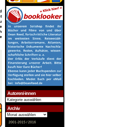
d
t
u
e
h
e
Autoren/-innen
Autoren/-
innen
Archiv
Archiv
2001-2015 /
2016