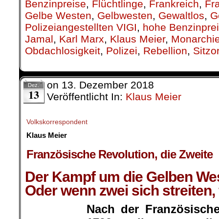
Benzinpreise
,
Flüchtlinge
,
Frankreich
,
Fr
Gelbe Westen
,
Gelbwesten
,
Gewaltlos
,
G
Polizeiangestellten VIGI
,
hohe Benzinpre
Jamal
,
Karl Marx
,
Klaus Meier
,
Monarchi
Obdachlosigkeit
,
Polizei
,
Rebellion
,
Sitzo
on
13. Dezember 2018
Dez.
13
Veröffentlicht In:
Klaus Meier
Volkskorrespondent
Klaus Meier
.
Französische Revolution, die Zweite
Der Kampf um die Gelben We
Oder wenn zwei sich streiten, f
Nach der Französische