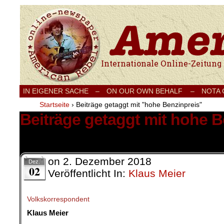
Internationale Onlinezeitung für Frieden
IN EIGENER SACHE
–
ON OUR OWN BEHALF –
NOTA
Startseite
›
Beiträge getaggt mit "hohe Benzinpreis"
Beiträge getaggt mit hohe B
2 Ergebnisse.
on
2. Dezember 2018
Dez.
02
Veröffentlicht In:
Klaus Meier
Volkskorrespondent
Klaus Meier
.