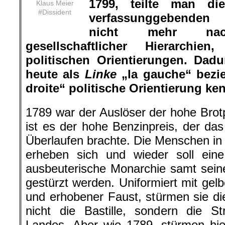
1799, teilte man di
Klaus Meier
#Dissident
verfassunggebenden
nicht mehr nac
gesellschaftlicher Hierarchi
politischen Orientierungen. Dad
heute als
Linke
„la gauche“ bez
droite“ politische Orientierung ke
1789 war der Auslöser der hohe Brot
ist es der hohe Benzinpreis, der da
Überlaufen brachte. Die Menschen in
erheben sich und wieder soll eine
ausbeuterische Monarchie samt seine
gestürzt werden. Uniformiert mit ge
und erhobener Faust, stürmen sie di
nicht die Bastille, sondern die S
Landes. Aber wie 1789, stürmen hier