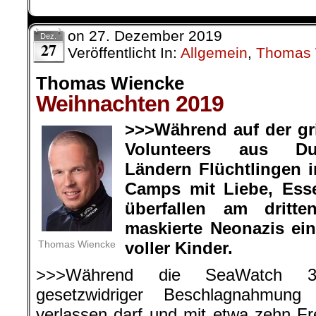
on
27. Dezember 2019
Dez.
27
Veröffentlicht In:
Allgemein
,
Thomas 
Thomas Wiencke
Weihnachten 2019
>>>Während auf der gr
Volunteers aus Du
Ländern Flüchtlingen i
Camps mit Liebe, Ess
überfallen am dritt
maskierte Neonazis ein
Thomas Wiencke
voller Kinder.
>>>Während die SeaWatch 3 
gesetzwidriger Beschlagnahmung 
verlassen darf und mit etwa zehn Fre