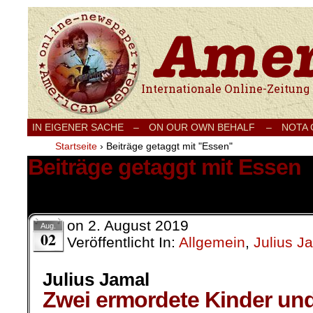
Internationale Onlinezeitung für Frieden
IN EIGENER SACHE
–
ON OUR OWN BEHALF –
NOTA
Startseite
›
Beiträge getaggt mit "Essen"
Beiträge getaggt mit Essen
2 Ergebnisse.
on
2. August 2019
Aug.
02
Veröffentlicht In:
Allgemein
,
Julius J
Julius Jamal
Zwei ermordete Kinder und