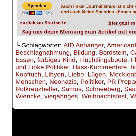
Auch linker Journalismus ist nicht 
und auch kleine Spenden können he
└ Schlagwörter:
AfD Anhänger
,
American
Beschlagnahmung
,
Bildung
,
Bordstein
,
C
Essen
,
farbiges Kind
,
Flüchtlingsboote
,
F
und Linke Politiker
,
Hass-Kommentare
,
h
Kopftuch
,
Libyen
,
Liebe
,
Lügen
,
Mecklen
Menschen
,
Neonazis
,
Politiker
,
PR Propa
Rotkreuzhelfer
,
Samos
,
Schneeberg
,
Sea
Wiencke
,
vierjähriges
,
Weihnachtsfest
,
W