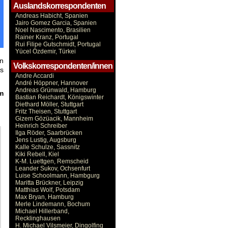
Auslandskorrespondenten
Andreas Habicht, Spanien
Jairo Gomez Garcia, Spanien
Noel Nascimento, Brasilien
Rainer Kranz, Portugal
Rui Filipe Gutschmidt, Portugal
Yücel Özdemir, Türkei
en
Volkskorrespondenten/innen
ls
Andre Accardi
André Höppner, Hannover
Andreas Grünwald, Hamburg
m
Bastian Reichardt, Königswinter
Diethard Möller, Stuttgart
Fritz Theisen, Stuttgart
Gizem Gözüacik, Mannheim
Heinrich Schreiber
Ilga Röder, Saarbrücken
Jens Lustig, Augsburg
Kalle Schulze, Sassnitz
Kiki Rebell, Kiel
K-M. Luettgen, Remscheid
Leander Sukov, Ochsenfurt
Luise Schoolmann, Hambgurg
Maritta Brückner, Leipzig
Matthias Wolf, Potsdam
Max Bryan, Hamburg
Merle Lindemann, Bochum
Michael Hillerband,
Recklinghausen
H. Michael Vilsmeier, Dingolfing