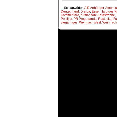
└ Schlagwörter:
AfD Anhänger
,
Americ
Deutschland
,
Djerba
,
Essen
,
farbiges K
Kommentare
,
humanitäre Katastrophe
,
Politiker
,
PR Propaganda
,
Rostocker F
vierjähriges
,
Weihnachtsfest
,
Weihnacht