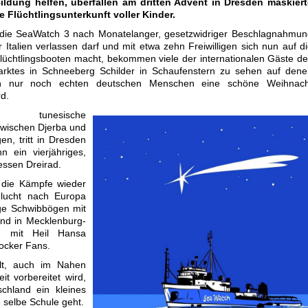
ldung helfen, überfallen am dritten Advent in Dresden maskiert
e Flüchtlingsunterkunft voller Kinder.
ie SeaWatch 3 nach Monatelanger, gesetzwidriger Beschlagnahmun
r Italien verlassen darf und mit etwa zehn Freiwilligen sich nun auf d
üchtlingsbooten macht, bekommen viele der internationalen Gäste d
rktes in Schneeberg Schilder in Schaufenstern zu sehen auf dene
ch nur noch echten deutschen Menschen eine schöne Weihnach
d.
nd tunesische
zwischen Djerba und
en, tritt in Dresden
 ein vierjähriges,
dessen Dreirad.
die Kämpfe wieder
 Flucht nach Europa
rge Schwibbögen mit
nd in Mecklenburg-
n mit Heil Hansa
ocker Fans.
lt, auch im Nahen
it vorbereitet wird,
schland ein kleines
 selbe Schule geht.