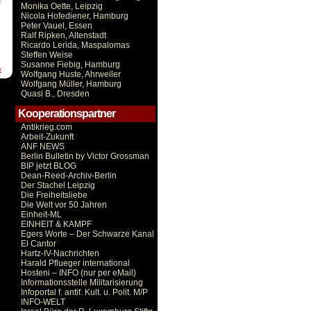
Monika Oette, Leipzig
Nicola Hofediener, Hamburg
Peter Vauel, Essen
Ralf Ripken, Altenstadt
Ricardo Lerida, Maspalomas
Steffen Weise
Susanne Fiebig, Hamburg
t
Wolfgang Huste, Ahrweiler
Wolfgang Müller, Hamburg
Quasi B., Dresden
Kooperationspartner
Antikrieg.com
Arbeit-Zukunft
ANF NEWS
Berlin Bulletin by Victor Grossman
BIP jetzt BLOG
Dean-Reed-Archiv-Berlin
Der Stachel Leipzig
Die Freiheitsliebe
Die Welt vor 50 Jahren
Einheit-ML
EINHEIT & KAMPF
Egers Worte – Der Schwarze Kanal
El Cantor
Hartz-IV-Nachrichten
Harald Pflueger international
Hosteni – INFO (nur per eMail)
Informationsstelle Militarisierung
Infoportal f. antif. Kult. u. Polit. M/P
INFO-WELT