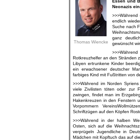
Essen und Bi
Neonazis ein
>>>Während d
endlich wiede
Suche nach Fl
Weihnachtsma
ganz deutli
Thomas Wiencke
gewünscht wir
>>>Währe
Rotkreuzhelfer an den Stränden 
Libyen ertrunkene Kinder beerdig
ein erwachsener deutscher Mann
farbiges Kind mit Fußtritten von 
>>>Während im Norden Syriens 
viele Zivilisten töten oder zur
zwingen, findet man im Erzgebi
Hakenkreuzen in den Fenstern u
Vorpommern VereinsWollmütze
Schriftzügen auf den Köpfen Rost
>>>Während in der halben We
Osten, sich auf die Weihnachtsze
verprügeln Jugendliche in Deut
Mädchen mit Kopftuch das auf die