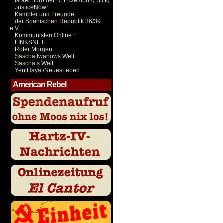
Israel Büro der R. Luxemburg Stiftg.
JusticeNow!
Kämpfer und Freunde
der Spanischen Republik 36/39
e.V.
Kommunisten Online †
LINKSNET
Roter Morgen
Sascha Iwanows Welt
Sascha’s Welt
YeniHayat/NeuesLeben
American Rebel