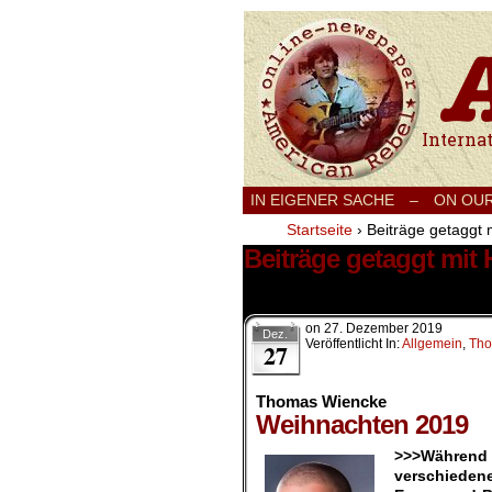
International
IN EIGENER SACHE
–
ON OU
Startseite
›
Beiträge getaggt
Beiträge getaggt mi
1 Ergebnis.
on
27. Dezember 2019
Dez.
Veröffentlicht In:
Allgemein
,
Tho
27
Thomas Wiencke
Weihnachten 2019
>>>Während
verschiedene