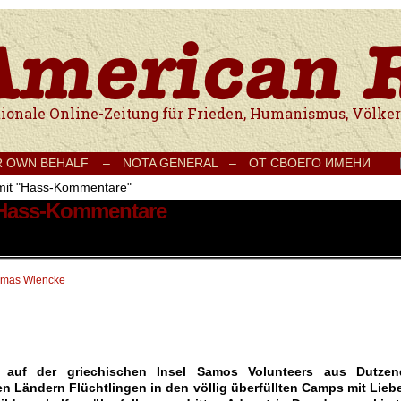
e Onlinezeitung für Frieden, Humanismus, Völkerverständigung und Kul
R OWN BEHALF –
NOTA GENERAL –
ОТ СВОЕГО ИМЕНИ
 mit "Hass-Kommentare"
t Hass-Kommentare
mas Wiencke
 auf der griechischen Insel Samos Volunteers aus Dutzen
n Ländern Flüchtlingen in den völlig überfüllten Camps mit Liebe