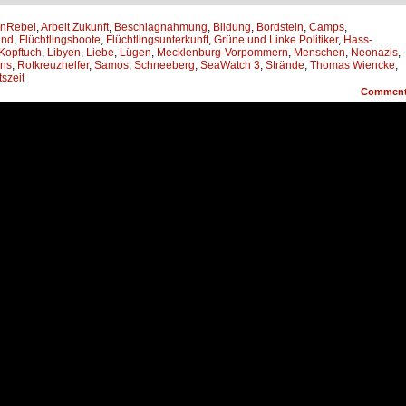
anRebel
,
Arbeit Zukunft
,
Beschlagnahmung
,
Bildung
,
Bordstein
,
Camps
,
ind
,
Flüchtlingsboote
,
Flüchtlingsunterkunft
,
Grüne und Linke Politiker
,
Hass-
Kopftuch
,
Libyen
,
Liebe
,
Lügen
,
Mecklenburg-Vorpommern
,
Menschen
,
Neonazis
,
ans
,
Rotkreuzhelfer
,
Samos
,
Schneeberg
,
SeaWatch 3
,
Strände
,
Thomas Wiencke
,
szeit
Commen