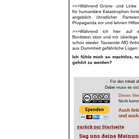
>>>Während Grüne- und Linke Pol
für humanitäre Katastrophen forde
angeblich christlicher Part
Propaganda vor und lehnen Hilf
>>>Während ich hier auf e
Bordstein sitze und mir überleg
schon wieder Tausende AfD Anhä
aus Dummheit gefährliche Lügen u
Ich fühle mich so machtlos, 
gehört zu werden?
Für den Inhalt d
Dabei muss es sich
Dieses Wer
Nicht komm
Auch link
und auch