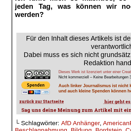
jeden Tag, was können wir n
werden?
Für den Inhalt dieses Artikels ist d
verantwortlic
Dabei muss es sich nicht grundsätz
Redaktion hand
Dieses Werk ist lizenziert unter einer C
Nicht kommerziell – Keine Bearbeitungen 
Auch linker Journalismus ist nicht 
und auch kleine Spenden können he
└ Schlagwörter:
AfD Anhänger
,
American
Beschlagnahmung
,
Bildung
,
Bordstein
,
C