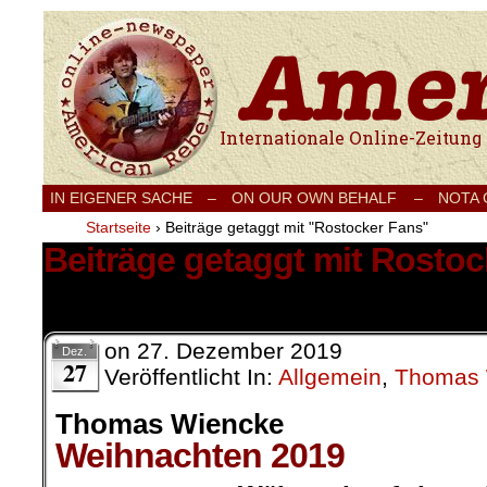
Internationale Onlinezeitung für Frieden
IN EIGENER SACHE
–
ON OUR OWN BEHALF –
NOTA
Startseite
›
Beiträge getaggt mit "Rostocker Fans"
Beiträge getaggt mit Rosto
1 Ergebnis.
on
27. Dezember 2019
Dez.
27
Veröffentlicht In:
Allgemein
,
Thomas 
Thomas Wiencke
Weihnachten 2019