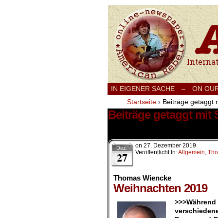
International
IN EIGENER SACHE
–
ON OU
Startseite
›
Beiträge getaggt 
Beiträge getaggt mit
1 Ergebnis.
on
27. Dezember 2019
Dez.
Veröffentlicht In:
Allgemein
,
Tho
27
Thomas Wiencke
Weihnachten 2019
>>>Während
verschiedene