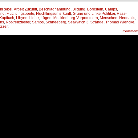
anRebel
,
Arbeit Zukunft
,
Beschlagnahmung
,
Bildung
,
Bordstein
,
Camps
,
ind
,
Flüchtlingsboote
,
Flüchtlingsunterkunft
,
Grüne und Linke Politiker
,
Hass-
Kopftuch
,
Libyen
,
Liebe
,
Lügen
,
Mecklenburg-Vorpommern
,
Menschen
,
Neonazis
,
ans
,
Rotkreuzhelfer
,
Samos
,
Schneeberg
,
SeaWatch 3
,
Strände
,
Thomas Wiencke
,
szeit
Commen