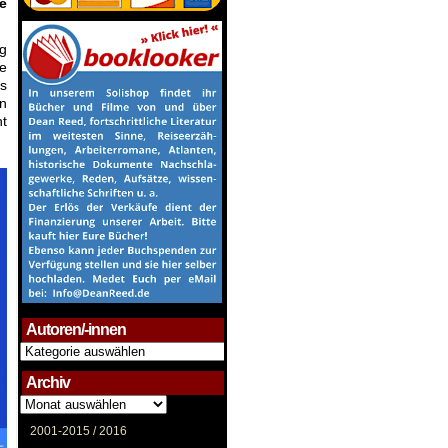
e
g
ie
es
n
t
Autoren/-innen
Autoren/-
innen
Archiv
Archiv
2001-2015 /
2016