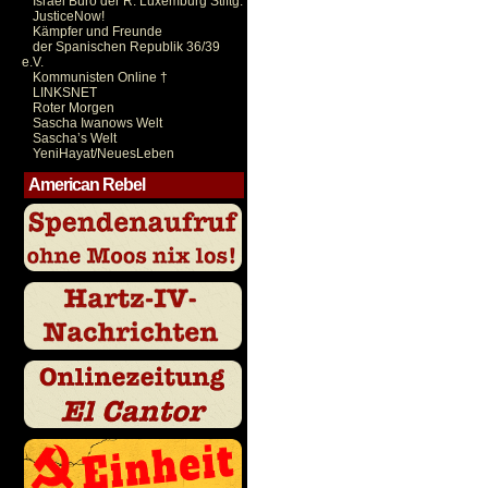
Israel Büro der R. Luxemburg Stiftg.
JusticeNow!
Kämpfer und Freunde
der Spanischen Republik 36/39
e.V.
Kommunisten Online †
LINKSNET
Roter Morgen
Sascha Iwanows Welt
Sascha’s Welt
YeniHayat/NeuesLeben
American Rebel