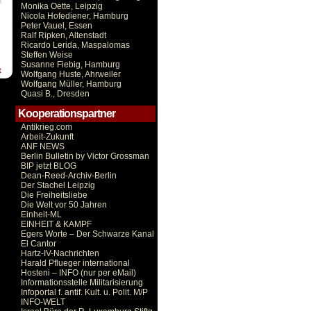
Monika Oette, Leipzig
Nicola Hofediener, Hamburg
Peter Vauel, Essen
Ralf Ripken, Altenstadt
Ricardo Lerida, Maspalomas
Steffen Weise
Susanne Fiebig, Hamburg
t
Wolfgang Huste, Ahrweiler
Wolfgang Müller, Hamburg
Quasi B., Dresden
Kooperationspartner
Antikrieg.com
Arbeit-Zukunft
ANF NEWS
Berlin Bulletin by Victor Grossman
BIP jetzt BLOG
Dean-Reed-Archiv-Berlin
Der Stachel Leipzig
Die Freiheitsliebe
Die Welt vor 50 Jahren
Einheit-ML
EINHEIT & KAMPF
Egers Worte – Der Schwarze Kanal
El Cantor
Hartz-IV-Nachrichten
Harald Pflueger international
Hosteni – INFO (nur per eMail)
Informationsstelle Militarisierung
Infoportal f. antif. Kult. u. Polit. M/P
INFO-WELT