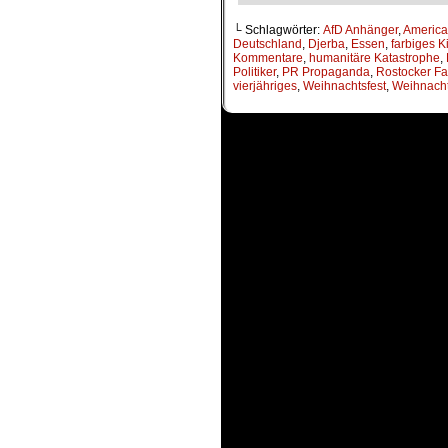
└ Schlagwörter:
AfD Anhänger
,
Americ
Deutschland
,
Djerba
,
Essen
,
farbiges K
Kommentare
,
humanitäre Katastrophe
,
Politiker
,
PR Propaganda
,
Rostocker F
vierjähriges
,
Weihnachtsfest
,
Weihnacht