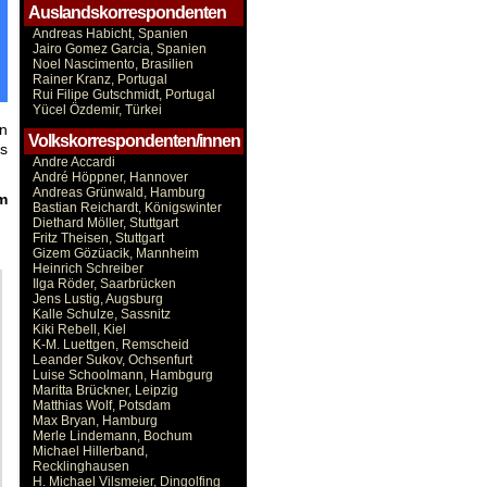
Auslandskorrespondenten
Andreas Habicht, Spanien
Jairo Gomez Garcia, Spanien
Noel Nascimento, Brasilien
Rainer Kranz, Portugal
Rui Filipe Gutschmidt, Portugal
Yücel Özdemir, Türkei
en
Volkskorrespondenten/innen
ls
Andre Accardi
André Höppner, Hannover
Andreas Grünwald, Hamburg
m
Bastian Reichardt, Königswinter
Diethard Möller, Stuttgart
Fritz Theisen, Stuttgart
Gizem Gözüacik, Mannheim
Heinrich Schreiber
Ilga Röder, Saarbrücken
Jens Lustig, Augsburg
Kalle Schulze, Sassnitz
Kiki Rebell, Kiel
K-M. Luettgen, Remscheid
Leander Sukov, Ochsenfurt
Luise Schoolmann, Hambgurg
Maritta Brückner, Leipzig
Matthias Wolf, Potsdam
Max Bryan, Hamburg
Merle Lindemann, Bochum
Michael Hillerband,
Recklinghausen
H. Michael Vilsmeier, Dingolfing