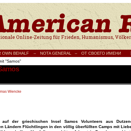
e Onlinezeitung für Frieden, Humanismus, Völkerverständigung und Kul
R OWN BEHALF –
NOTA GENERAL –
ОТ СВОЕГО ИМЕНИ
mit "Samos"
 Samos
mas Wiencke
 auf der griechischen Insel Samos Volunteers aus Dutzen
n Ländern Flüchtlingen in den völlig überfüllten Camps mit Liebe