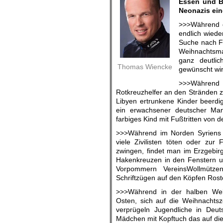
Essen und Bi
Neonazis ein
>>>Während d
endlich wiede
Suche nach Fl
Weihnachtsma
ganz deutli
Thomas Wiencke
gewünscht wir
>>>Währe
Rotkreuzhelfer an den Stränden 
Libyen ertrunkene Kinder beerdig
ein erwachsener deutscher Mann
farbiges Kind mit Fußtritten von 
>>>Während im Norden Syriens 
viele Zivilisten töten oder zur
zwingen, findet man im Erzgebi
Hakenkreuzen in den Fenstern u
Vorpommern VereinsWollmütze
Schriftzügen auf den Köpfen Rost
>>>Während in der halben We
Osten, sich auf die Weihnachtsze
verprügeln Jugendliche in Deut
Mädchen mit Kopftuch das auf die