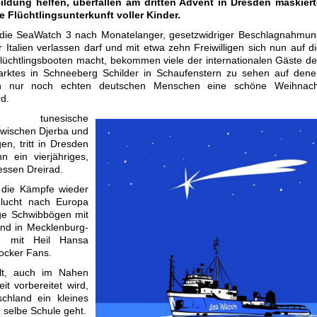
ldung helfen, überfallen am dritten Advent in Dresden maskiert
e Flüchtlingsunterkunft voller Kinder.
ie SeaWatch 3 nach Monatelanger, gesetzwidriger Beschlagnahmun
r Italien verlassen darf und mit etwa zehn Freiwilligen sich nun auf d
üchtlingsbooten macht, bekommen viele der internationalen Gäste d
rktes in Schneeberg Schilder in Schaufenstern zu sehen auf dene
ch nur noch echten deutschen Menschen eine schöne Weihnach
d.
nd tunesische
zwischen Djerba und
en, tritt in Dresden
 ein vierjähriges,
dessen Dreirad.
die Kämpfe wieder
 Flucht nach Europa
rge Schwibbögen mit
nd in Mecklenburg-
n mit Heil Hansa
ocker Fans.
lt, auch im Nahen
it vorbereitet wird,
schland ein kleines
 selbe Schule geht.