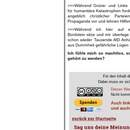
>>>Während Grüne- und Linke Pol
für humanitäre Katastrophen forde
angeblich christlicher Part
Propaganda vor und lehnen Hilf
>>>Während ich hier auf e
Bordstein sitze und mir überleg
schon wieder Tausende AfD Anhä
aus Dummheit gefährliche Lügen u
Ich fühle mich so machtlos, 
gehört zu werden?
Für den Inhalt d
Dabei muss es sich
Dieses Wer
Nicht komm
Auch link
und auch