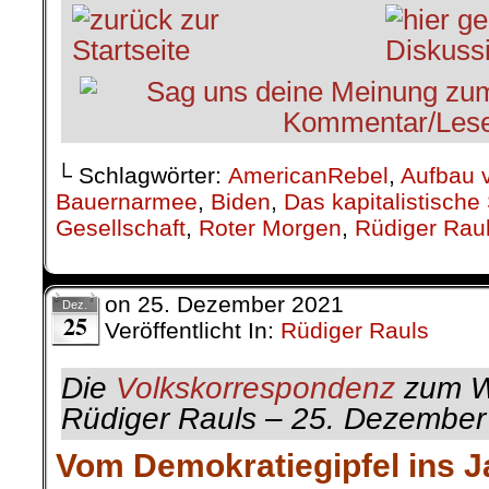
└ Schlagwörter:
AmericanRebel
,
Aufbau v
Bauernarmee
,
Biden
,
Das kapitalistisch
Gesellschaft
,
Roter Morgen
,
Rüdiger Rau
on
25. Dezember 2021
Dez.
25
Veröffentlicht In:
Rüdiger Rauls
Die
Volkskorrespondenz
zum W
Rüdiger Rauls – 25. Dezember
Vom Demokratiegipfel ins 