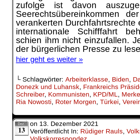
zufolge ist davon auszug
Seerechtsübereinkommen der
verankerten Durchfahrtsrechte 
internationale Schifffahrt b
schien ihm nicht einzufallen. J
der bürgerlichen Presse zu les
hier geht es weiter »
└ Schlagwörter:
Arbeiterklasse
,
Biden
,
Da
Donezk und Luhansk
,
Frankreichs Präsi
Schreiber
,
Kommunisten
,
KPD/ML
,
Merke
Ria Nowosti
,
Roter Morgen
,
Türkei
,
Verei
on
13. Dezember 2021
Dez.
13
Veröffentlicht In:
Rüdiger Rauls
,
Vol
Volkskorrespondez