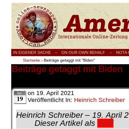
Internationale Onlinezeitung für Frieden
IN EIGENER SACHE
–
ON OUR OWN BEHALF –
NOTA
Startseite
›
Beiträge getaggt mit "Biden"
Beiträge getaggt mit Biden
3 Ergebnisse.
on
19. April 2021
Apr.
19
Veröffentlicht In:
Heinrich Schreiber
Heinrich Schreiber –
Dieser Artikel als
PDF