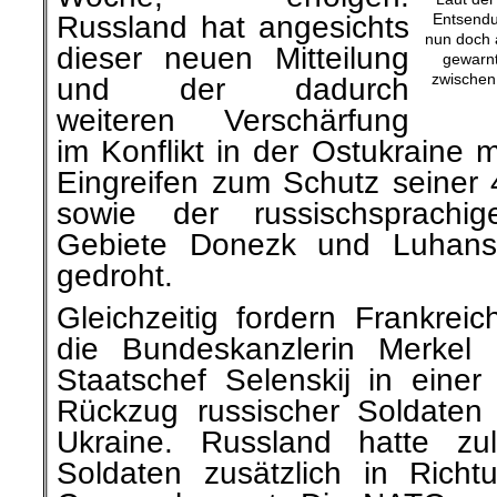
Entsendu
Russland hat angesichts
nun doch 
dieser neuen Mitteilung
gewarnt
zwischen
und der dadurch
weiteren Verschärfung
im Konflikt in der Ostukraine m
Eingreifen zum Schutz seiner 
sowie der russischsprach
Gebiete Donezk und Luhansk
gedroht.
Gleichzeitig fordern Frankrei
die Bundeskanzlerin Merkel 
Staatschef Selenskij in einer
Rückzug russischer Soldaten
Ukraine. Russland hatte zu
Soldaten zusätzlich in Richt