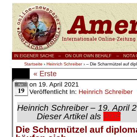
Internationale Onlinezeitung für Frieden
IN EIGENER SACHE
–
ON OUR OWN BEHALF –
NOTA
Startseite
›
Heinrich Schreiber
›
– Die Scharmützel auf dip
« Erste
on
19. April 2021
Apr.
19
Veröffentlicht In:
Heinrich Schreiber
Heinrich Schreiber –
Dieser Artikel als
PDF
Die Scharmützel auf diplom