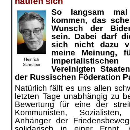
häufen sich
So langsam ma
kommen, das schei
Wunsch der Biden
sein. Dabei darf d
sich nicht dazu v
meine Meinung, f
imperialistische
Heinrich
Schreiber
Vereinigten Staat
der Russischen Föderation Par
Natürlich fällt es uns allen sc
letzten Tage unabhängig zu b
Bewertung für eine der strei
Kommunisten, Sozialisten
Anhänger der Friedensbewegu
solidarisch in einer Front,