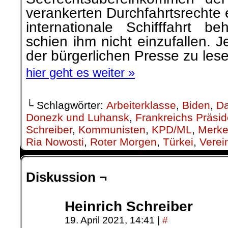
verankerten Durchfahrtsrechte 
internationale Schifffahrt b
schien ihm nicht einzufallen. J
der bürgerlichen Presse zu les
hier geht es weiter »
└ Schlagwörter:
Arbeiterklasse
,
Biden
,
Da
Donezk und Luhansk
,
Frankreichs Präsi
Schreiber
,
Kommunisten
,
KPD/ML
,
Merke
Ria Nowosti
,
Roter Morgen
,
Türkei
,
Verei
Diskussion ¬
Heinrich Schreiber
19. April 2021, 14:41
|
#