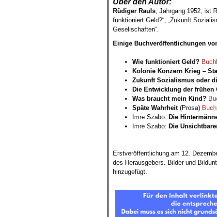
Über den Autor:
Rüdiger Rauls
, Jahrgang 1952, ist 
funktioniert Geld?“, „Zukunft Soziali
Gesellschaften“.
Einige Buchveröffentlichungen von
Wie funktioniert Geld?
Buch
Kolonie Konzern Krieg – Sta
Zukunft Sozialismus oder d
Die Entwicklung der frühen 
Was braucht mein Kind?
Bu
Späte Wahrheit
(Prosa)
Buch
Imre Szabo:
Die Hintermänn
Imre Szabo:
Die Unsichtbare
.
Erstveröffentlichung am 12. Dezembe
des Herausgebers. Bilder und Bildun
hinzugefügt.
.