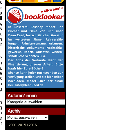
s
r
s
l
,
s
.
n
r
e
n
,
e
s
n
g
Autoren/-innen
Autoren/-
n
innen
g
Archiv
a
Archiv
e
r
2001-2015 /
2016