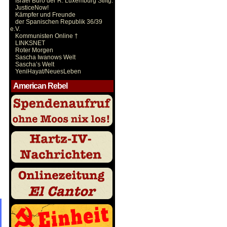
Israel Büro der R. Luxemburg Stiftg.
JusticeNow!
Kämpfer und Freunde
der Spanischen Republik 36/39
e.V.
Kommunisten Online †
LINKSNET
Roter Morgen
Sascha Iwanows Welt
Sascha’s Welt
YeniHayat/NeuesLeben
American Rebel