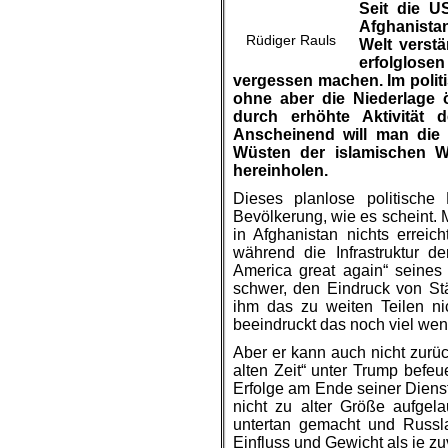
Seit die U
Afghanista
Rüdiger Rauls
Welt verstä
erfolglos
vergessen machen. Im
poli
ohne aber die Niederlage
durch erhöhte Aktivität
Anscheinend will man die 
Wüsten der islamischen W
hereinholen.
Dieses planlose politische 
Bevölkerung, wie es scheint.
in Afghanistan nichts errei
während die Infrastruktur d
America great again“ seines 
schwer, den Eindruck von Sta
ihm das zu weiten Teilen n
beeindruckt das noch viel wen
Aber er kann auch nicht zurüc
alten Zeit“ unter Trump befeu
Erfolge am Ende seiner Dienst
nicht zu alter Größe aufgel
untertan gemacht und Russl
Einfluss und Gewicht als je zu