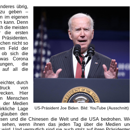
nderes übrig,
 zu geben –
on im eigenen
rn kann. Denn
h die meisten
er die ersten
räsidenten.
hen nicht so
em Feld der
, ob sich die
 was Corona
rungen, die
 auf all die
eichter, durch
druck von
wecken. Hier
en Menschen
n der Medien
US-Präsident Joe Biden. Bild: YouTube (Ausschnitt)
rkliche Lage
e glauben den
ssen und die Chinesen die Welt und die USA bedrohen. Wi
s sehen, wenn ihnen das jeden Tag über die Medien un
wird. Und vermutlich sind sie auch stolz auf ihren Präsidenten