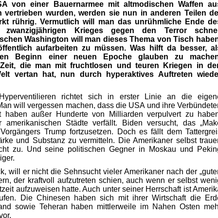
SA von einer Bauernarmee mit altmodischen Waffen au
n vertrieben wurden,
werden sie nun in anderen Teilen de
rkt rührig. Vermutlich will man das unrühmliche
Ende de
en zwanzigjährigen Krieges gegen den Terror schnel
tischen Washington will man dieses Thema von Tisch haben
öffentlich aufarbeiten zu müssen. Was hilft da besser, al
 den Beginn einer
neuen Epoche glauben zu machen
Zeit, die man mit fruchtlosen und
teuren Kriegen in de
elt vertan hat, nun durch hyperaktives Auftreten
wiede
Hyperventilieren richtet sich in erster Linie an die eigen
 Man will vergessen machen, dass die USA und ihre Verbündete
cht haben außer Hunderte von Milliarden verpulvert zu haben
er amerikanischen Städte verfällt. Biden versucht, das „Mak
Vorgängers Trump fortzusetzen. Doch es fällt dem Tattergrei
̈rke und Substanz zu vermitteln. Die Amerikaner selbst traue
icht zu. Und seine politischen Gegner in Moskau und Pekin
iger.
k, will er nicht die Sehnsucht vieler Amerikaner nach der „gute
ern, der kraftvoll aufzutreten schien, auch wenn er selbst weni
zeit aufzuweisen hatte. Auch unter seiner Herrschaft ist Amerik
aufen. Die Chinesen haben sich mit ihrer Wirtschaft die Erd
and sowie Teheran haben mittlerweile im Nahen Osten meh
vor.