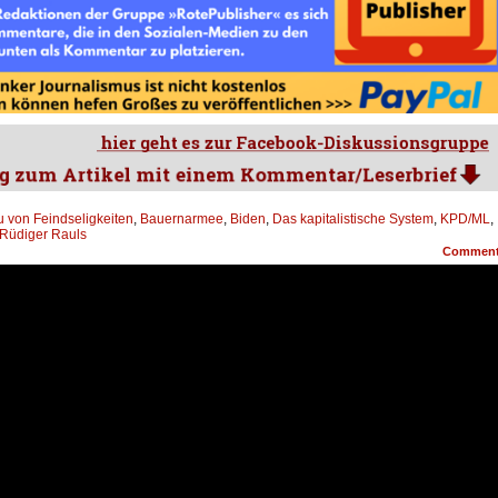
 von Feindseligkeiten
,
Bauernarmee
,
Biden
,
Das kapitalistische System
,
KPD/ML
,
Rüdiger Rauls
Commen