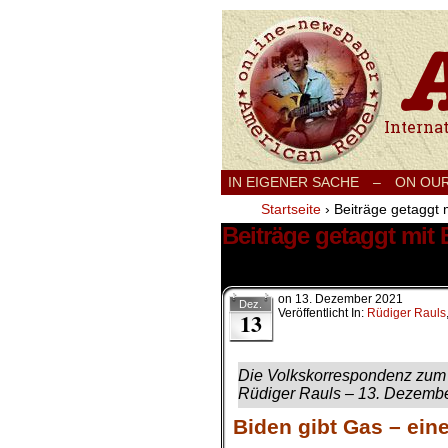
International
IN EIGENER SACHE
–
ON OU
Startseite
›
Beiträge getaggt
Beiträge getaggt mit
1 Ergebnis.
on
13. Dezember 2021
Dez.
Veröffentlicht In:
Rüdiger Rauls
13
Die Volkskorrespondenz zu
Rüdiger Rauls – 13. Dezemb
Biden gibt Gas – ein