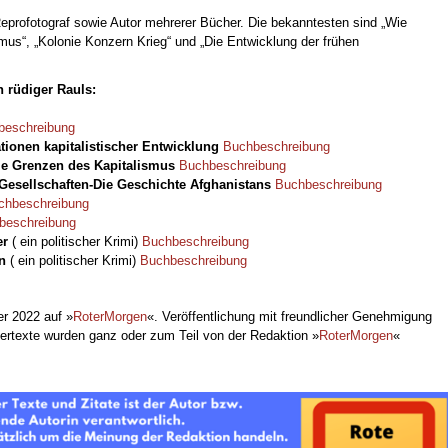
Reprofotograf sowie Autor mehrerer Bücher. Die bekanntesten sind „Wie
smus“, „Kolonie Konzern Krieg“ und „Die Entwicklung der frühen
 rüdiger Rauls:
beschreibung
tionen kapitalistischer Entwicklung
Buchbeschreibung
ie Grenzen des Kapitalismus
Buchbeschreibung
Gesellschaften-Die Geschichte Afghanistans
Buchbeschreibung
chbeschreibung
beschreibung
er
( ein politischer Krimi)
Buchbeschreibung
n
( ein politischer Krimi)
Buchbeschreibung
r 2022 auf »
RoterMorgen
«. Veröffentlichung mit freundlicher Genehmigung
tertexte wurden ganz oder zum Teil von der Redaktion »
RoterMorgen
«