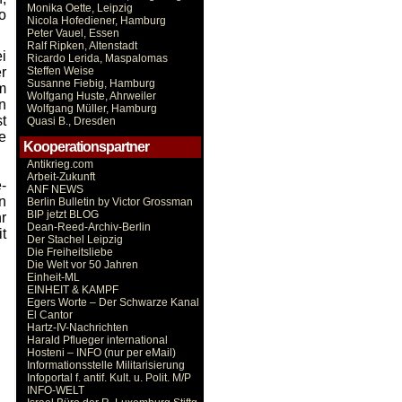
Monika Oette, Leipzig
o
Nicola Hofediener, Hamburg
Peter Vauel, Essen
Ralf Ripken, Altenstadt
i
Ricardo Lerida, Maspalomas
r
Steffen Weise
Susanne Fiebig, Hamburg
m
Wolfgang Huste, Ahrweiler
n
Wolfgang Müller, Hamburg
t
Quasi B., Dresden
e
Kooperationspartner
Antikrieg.com
Arbeit-Zukunft
-
ANF NEWS
n
Berlin Bulletin by Victor Grossman
BIP jetzt BLOG
r
Dean-Reed-Archiv-Berlin
t
Der Stachel Leipzig
Die Freiheitsliebe
Die Welt vor 50 Jahren
Einheit-ML
EINHEIT & KAMPF
Egers Worte – Der Schwarze Kanal
El Cantor
Hartz-IV-Nachrichten
Harald Pflueger international
Hosteni – INFO (nur per eMail)
Informationsstelle Militarisierung
Infoportal f. antif. Kult. u. Polit. M/P
INFO-WELT