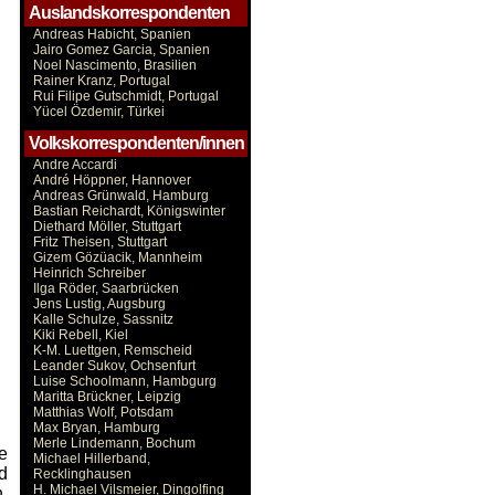
Auslandskorrespondenten
Andreas Habicht, Spanien
Jairo Gomez Garcia, Spanien
Noel Nascimento, Brasilien
Rainer Kranz, Portugal
Rui Filipe Gutschmidt, Portugal
Yücel Özdemir, Türkei
Volkskorrespondenten/innen
Andre Accardi
André Höppner, Hannover
Andreas Grünwald, Hamburg
Bastian Reichardt, Königswinter
Diethard Möller, Stuttgart
Fritz Theisen, Stuttgart
Gizem Gözüacik, Mannheim
Heinrich Schreiber
Ilga Röder, Saarbrücken
Jens Lustig, Augsburg
Kalle Schulze, Sassnitz
Kiki Rebell, Kiel
K-M. Luettgen, Remscheid
Leander Sukov, Ochsenfurt
Luise Schoolmann, Hambgurg
Maritta Brückner, Leipzig
Matthias Wolf, Potsdam
Max Bryan, Hamburg
Merle Lindemann, Bochum
e
Michael Hillerband,
d
Recklinghausen
H. Michael Vilsmeier, Dingolfing
,