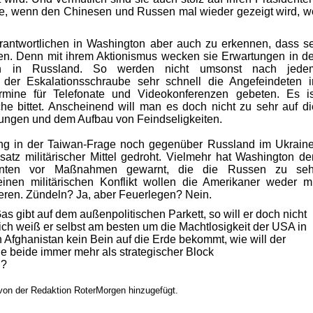
ße, wenn den Chinesen und Russen mal wieder gezeigt wird, w
rantwortlichen in Washington aber auch zu erkennen, dass se
iben. Denn mit ihrem Aktionismus wecken sie Erwartungen in de
gen in Russland. So werden nicht umsonst nach jede
er Eskalationsschraube sehr schnell die Angefeindeten i
ine für Telefonate und Videokonferenzen gebeten. Es is
e bittet. Anscheinend will man es doch nicht zu sehr auf di
dungen und dem Aufbau von Feindseligkeiten.
g in der Taiwan-Frage noch gegenüber Russland im Ukraine
atz militärischer Mittel gedroht. Vielmehr hat Washington de
sidenten vor Maßnahmen gewarnt, die die Russen zu seh
inen militärischen Konflikt wollen die Amerikaner weder mi
eren. Zündeln? Ja, aber Feuerlegen? Nein.
s gibt auf dem außenpolitischen Parkett, so will er doch nicht
lich weiß er selbst am besten um die Machtlosigkeit der USA in
n Afghanistan kein Bein auf die Erde bekommt, wie will der
e beide immer mehr als strategischer Block
n?
 von der Redaktion RoterMorgen hinzugefügt.