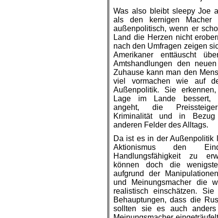
Was also bleibt sleepy Joe a
als den kernigen Macher
außenpolitisch, wenn er sch
Land die Herzen nicht erobe
nach den Umfragen zeigen sic
Amerikaner enttäuscht üb
Amtshandlungen den neuen P
Zuhause kann man den Mensc
viel vormachen wie auf d
Außenpolitik. Sie erkennen
Lage im Lande bessert,
angeht, die Preissteige
Kriminalität und in Bezug
anderen Felder des Alltags.
Da ist es in der Außenpolitik l
Aktionismus den Ein
Handlungsfähigkeit zu er
können doch die wenigst
aufgrund der Manipulatione
und Meinungsmacher die wi
realistisch einschätzen. Si
Behauptungen, dass die Ru
sollten sie es auch ander
Meinungsmacher eingeträufelt 