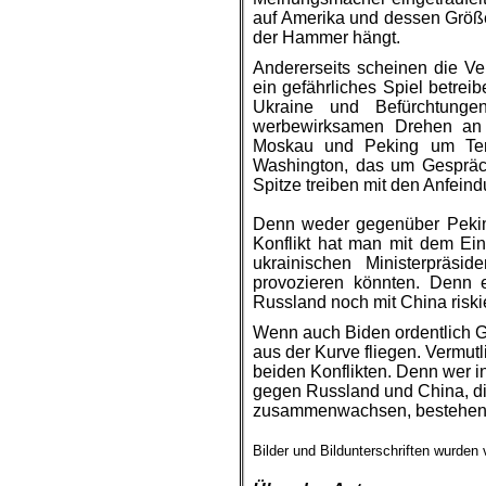
auf Amerika und dessen Grö
der Hammer hängt.
Andererseits scheinen die Ve
ein gefährliches Spiel betre
Ukraine und Befürchtun
werbewirksamen Drehen an d
Moskau und Peking um Term
Washington, das um Gespräch
Spitze treiben mit den Anfein
Denn weder gegenüber Pekin
Konflikt hat man mit dem Eins
ukrainischen Ministerprä
provozieren könnten. Denn e
Russland noch mit China riski
Wenn auch Biden ordentlich Ga
aus der Kurve fliegen. Vermut
beiden Konflikten. Denn wer i
gegen Russland und China, di
zusammenwachsen, bestehe
.
Bilder und Bildunterschriften wurden
.