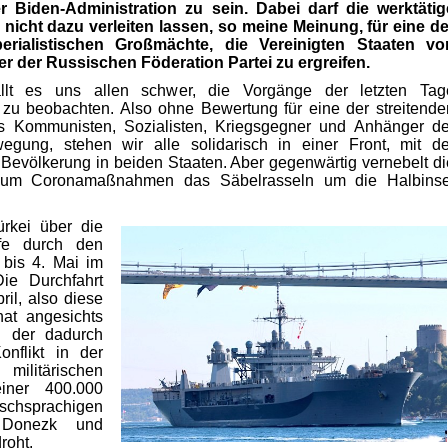
 Biden-Administration zu sein. Dabei darf die werktätig
 nicht dazu verleiten lassen, so meine Meinung, für eine de
erialistischen Großmächte, die Vereinigten Staaten vo
r der Russischen Föderation Partei zu ergreifen.
fällt es uns allen schwer, die Vorgänge der letzten Tag
zu beobachten. Also ohne Bewertung für eine der streitende
ls Kommunisten, Sozialisten, Kriegsgegner und Anhänger de
egung, stehen wir alle solidarisch in einer Front, mit de
 Bevölkerung in beiden Staaten. Aber gegenwärtig vernebelt di
 um Coronamaßnahmen das Säbelrasseln um die Halbinse
rkei über die
ffe durch den
 bis 4. Mai im
ie Durchfahrt
ril, also diese
at angesichts
d der dadurch
nflikt in der
ilitärischen
iner 400.000
ischsprachigen
 Donezk und
roht.