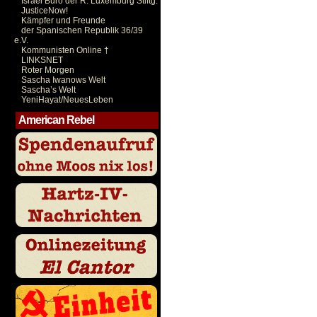
Israel Büro der R. Luxemburg Stiftg.
JusticeNow!
Kämpfer und Freunde
der Spanischen Republik 36/39
e.V.
Kommunisten Online †
LINKSNET
Roter Morgen
Sascha Iwanows Welt
Sascha’s Welt
YeniHayat/NeuesLeben
American Rebel