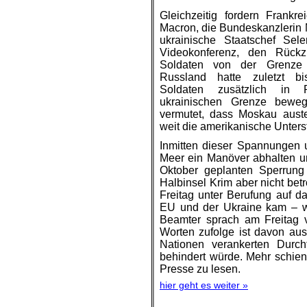
Gleichzeitig fordern Frankre
Macron, die Bundeskanzlerin 
ukrainische Staatschef Sele
Videokonferenz, den Rückz
Soldaten von der Grenze 
Russland hatte zuletzt b
Soldaten zusätzlich in 
ukrainischen Grenze bewe
vermutet, dass Moskau auste
weit die amerikanische Unters
Inmitten dieser Spannungen 
Meer ein Manöver abhalten u
Oktober geplanten Sperrung
Halbinsel Krim aber nicht bet
Freitag unter Berufung auf d
EU und der Ukraine kam – we
Beamter sprach am Freitag v
Worten zufolge ist davon au
Nationen verankerten Durchf
behindert würde. Mehr schien 
Presse zu lesen.
hier geht es weiter »