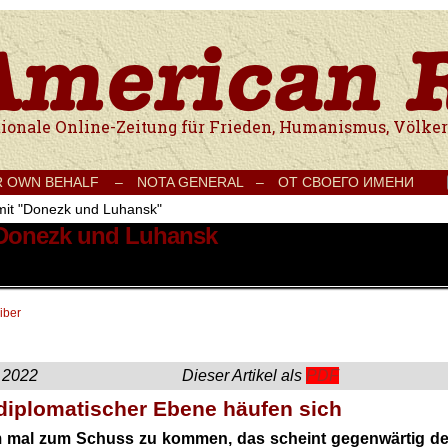
e Onlinezeitung für Frieden, Humanismus, Völkerverständigung und Kul
R OWN BEHALF –
NOTA GENERAL –
ОТ СВОЕГО ИМЕНИ
 mit "Donezk und Luhansk"
t Donezk und Luhansk
iber
19. April 2022 Dieser Artikel als
PDF
diplomatischer Ebene häufen sich
 mal zum Schuss zu kommen, das scheint gegenwärtig de