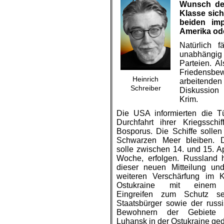
Wunsch der
Klasse sich
beiden imp
Amerika ode
Natürlich 
unabhängig 
Parteien. A
Friedensbew
Heinrich
arbeitenden
Schreiber
Diskussion
Krim.
Die USA informierten die Tü
Durchfahrt ihrer Kriegsschi
Bosporus. Die Schiffe sollen
Schwarzen Meer bleiben. D
solle zwischen 14. und 15. Ap
Woche, erfolgen. Russland h
dieser neuen Mitteilung un
weiteren Verschärfung im Ko
Ostukraine mit einem m
Eingreifen zum Schutz se
Staatsbürger sowie der russ
Bewohnern der Gebiete
Luhansk in der Ostukraine ged