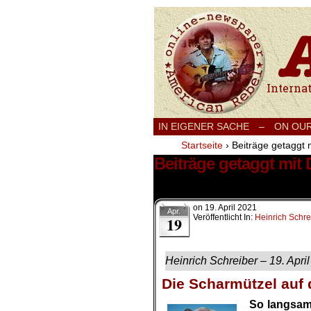
International
IN EIGENER SACHE
–
ON OU
Startseite
›
Beiträge getaggt
Beiträge getaggt mi
1 Ergebnis.
on
19. April 2021
Apr.
Veröffentlicht In:
Heinrich Schre
19
Heinrich Schreiber – 
Die Scharmützel auf 
So langsam