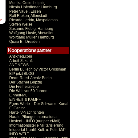
Monika Oette, Leipzig
Nicola Hofediener, Hamburg
Peter Vauel, Essen
Ralf Ripken, Altenstadt
Ricardo Lerida, Maspalomas
r
Steffen Weise
Susanne Fiebig, Hamburg
Wolfgang Huste, Ahrweiler
Wolfgang Müller, Hamburg
Quasi B., Dresden
Kooperationspartner
Antikrieg.com
Arbeit-Zukunft
ANF NEWS
Berlin Bulletin by Victor Grossman
BIP jetzt BLOG
Dean-Reed-Archiv-Berlin
Der Stachel Leipzig
Die Freiheitsliebe
Die Welt vor 50 Jahren
Einheit-ML
EINHEIT & KAMPF
Egers Worte – Der Schwarze Kanal
El Cantor
Hartz-IV-Nachrichten
Harald Pflueger international
Hosteni – INFO (nur per eMail)
Informationsstelle Militarisierung
Infoportal f. antif. Kult. u. Polit. M/P
INFO-WELT