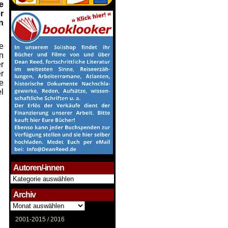
e
r
n
e
n
r
r
e
l
Autoren/-innen
Autoren/-
innen
Archiv
Archiv
2001-2015 /
2016