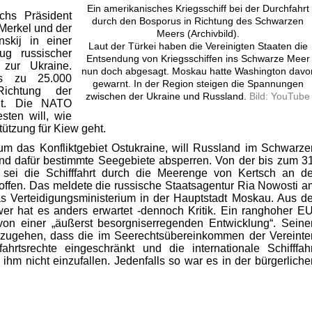
Ein amerikanisches Kriegsschiff bei der Durchfahrt
ichs Präsident
durch den Bosporus in Richtung des Schwarzen
Merkel und der
Meers (Archivbild).
nskij in einer
Laut der Türkei haben die Vereinigten Staaten die
ug russischer
Entsendung von Kriegsschiffen ins Schwarze Meer
zur Ukraine.
nun doch abgesagt. Moskau hatte Washington davo
is zu 25.000
gewarnt. In der Region steigen die Spannungen
Richtung der
zwischen der Ukraine und Russland.
Bild: YouTube
gt. Die NATO
sten will, wie
tützung für Kiew geht.
um das Konfliktgebiet Ostukraine, will Russland im Schwarze
nd dafür bestimmte Seegebiete absperren. Von der bis zum 31
 sei die Schifffahrt durch die Meerenge von Kertsch an de
roffen. Das meldete die russische Staatsagentur Ria Nowosti a
as Verteidigungsministerium in der Hauptstadt Moskau. Aus de
r hat es anders erwartet -dennoch Kritik. Ein ranghoher EU
on einer „äußerst besorgniserregenden Entwicklung“. Seine
szugehen, dass die im Seerechtsübereinkommen der Vereinte
ahrtsrechte eingeschränkt und die internationale Schifffahr
ihm nicht einzufallen. Jedenfalls so war es in der bürgerliche