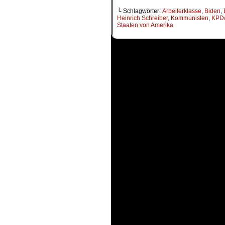
└ Schlagwörter:
Arbeiterklasse
,
Biden
,
Heinrich Schreiber
,
Kommunisten
,
KPD
Staaten von Amerika