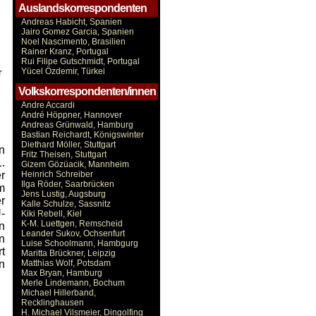
Auslandskorrespondenten
Andreas Habicht, Spanien
Jairo Gomez Garcia, Spanien
Noel Nascimento, Brasilien
Rainer Kranz, Portugal
Rui Filipe Gutschmidt, Portugal
r
Yücel Özdemir, Türkei
Volkskorrespondenten/innen
Andre Accardi
André Höppner, Hannover
Andreas Grünwald, Hamburg
Bastian Reichardt, Königswinter
Diethard Möller, Stuttgart
n
Fritz Theisen, Stuttgart
.
Gizem Gözüacik, Mannheim
r
Heinrich Schreiber
Ilga Röder, Saarbrücken
m
Jens Lustig, Augsburg
r
Kalle Schulze, Sassnitz
-
Kiki Rebell, Kiel
K-M. Luettgen, Remscheid
n
Leander Sukov, Ochsenfurt
n
Luise Schoolmann, Hambgurg
t
Maritta Brückner, Leipzig
n
Matthias Wolf, Potsdam
Max Bryan, Hamburg
Merle Lindemann, Bochum
Michael Hillerband,
Recklinghausen
H. Michael Vilsmeier, Dingolfing