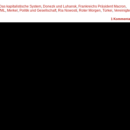
Das kapitalistische System
,
Donezk und Luhansk
,
Frankreichs Präsident Macron
,
/ML
,
Merkel
,
Politik und Gesellschaft
,
Ria Nowosti
,
Roter Morgen
,
Türkei
,
Vereinigte
1
Kommenta