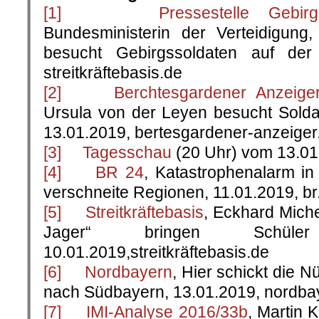
[1]
Pressestelle Gebirgsjä
Bundesministerin der Verteidigung
besucht Gebirgssoldaten auf der
streitkräftebasis.de
[2]
Berchtesgardener Anzeige
Ursula von der Leyen besucht Sold
13.01.2019, bertesgardener-anzeiger
[3]
Tagesschau
(20 Uhr) vom 13.01
[4]
BR 24
, Katastrophenalarm i
verschneite Regionen, 11.01.2019, br
[5]
Streitkräftebasis
, Eckhard Mich
Jager“ bringen Schüler
10.01.2019,streitkräftebasis.de
[6]
Nordbayern
, Hier schickt die 
nach Südbayern, 13.01.2019, nordba
[7]
IMI-Analyse 2016/33b
, Martin 