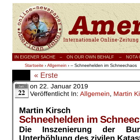
Internationale Onlinezeitung für Frieden
IN EIGENER SACHE
–
ON OUR OWN BEHALF –
NOTA
Startseite
›
Allgemein
›
– Schneehelden im Schneechaos
« Erste
on
22. Januar 2019
Jan.
22
Veröffentlicht In:
Allgemein
,
Martin K
Martin Kirsch
Schneehelden im Schnee
Die Inszenierung der Bu
Unterhöhlung des zivilen Kata