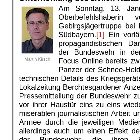
Am Sonntag, 13. Jan
Oberbefehlshaberi
Gebirgsjägertruppe bei
Südbayern.
[1]
Ein vorlä
propagandistischen Dar
der Bundeswehr in de
Martin Kirsch
Focus Online bereits zw
Panzer der Schnee-Helde
technischen Details des Kriegsgeräts
Lokalzeitung Berchtesgardener Anzei
Pressemitteilung der Bundeswehr z
vor ihrer Haustür eins zu eins wie
miserablen journalistischen Arbeit u
Armee durch die jeweiligen Medie
allerdings auch um einen Effekt d
der Bundeswehr, die ihren E