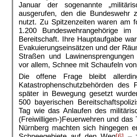
Januar der sogenannte „militäris
ausgerufen, den die Bundeswehr zu
nutzt. Zu Spitzenzeiten waren am 
1.200 Bundeswehrangehörige im 
Bereitschaft. Ihre Hauptaufgabe war
Evakuierungseinsätzen und der Räu
Straßen und Lawinensprengungen 
vor allem, Schnee mit Schaufeln vo
Die offene Frage bleibt allerdi
Katastrophenschutzbehörden des F
später in Bewegung gesetzt wurden
500 bayerischen Bereitschaftspoliz
Tag wie das Anlaufen des militäri
(Freiwilligen-)Feuerwehren und da
Nürnberg machten sich hingegen er
Schneegebiete auf den Weg
[6]
– z