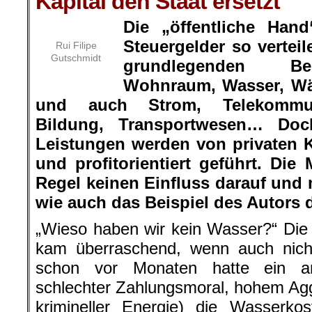
Kapital den Staat ersetzt
Die „öffentliche Hand
Steuergelder so verteil
Rui Filipe
Gutschmidt
grundlegenden Bed
Wohnraum, Wasser, Wä
und auch Strom, Telekommuni
Bildung, Transportwesen… Do
Leistungen werden von privaten
und profitorientiert geführt. Di
Regel keinen Einfluss darauf und 
wie auch das Beispiel des Autors d
„
Wieso haben wir kein Wasser?“ Die 
kam überraschend, wenn auch nich
schon vor Monaten hatte ein an
schlechter Zahlungsmoral, hohem Aggr
krimineller Energie) die Wasserkos