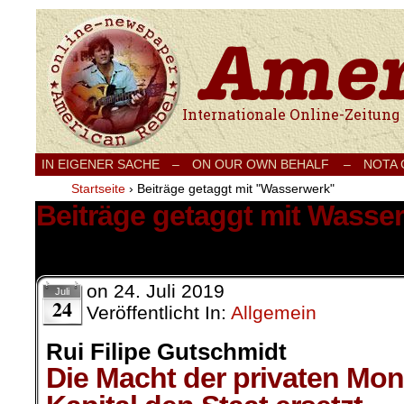
Internationale Onlinezeitung für Frieden
IN EIGENER SACHE
–
ON OUR OWN BEHALF –
NOTA
Startseite
›
Beiträge getaggt mit "Wasserwerk"
Beiträge getaggt mit Wasse
1 Ergebnis.
on
24. Juli 2019
Juli
24
Veröffentlicht In:
Allgemein
Rui Filipe Gutschmidt
Die Macht der privaten Mo