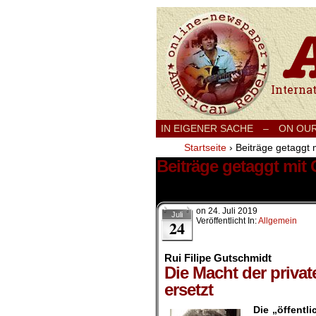
International
IN EIGENER SACHE
–
ON OU
Startseite
›
Beiträge getaggt 
Beiträge getaggt mit
1 Ergebnis.
on
24. Juli 2019
Juli
Veröffentlicht In:
Allgemein
24
Rui Filipe Gutschmidt
Die Macht der priva
ersetzt
Die „öffentli