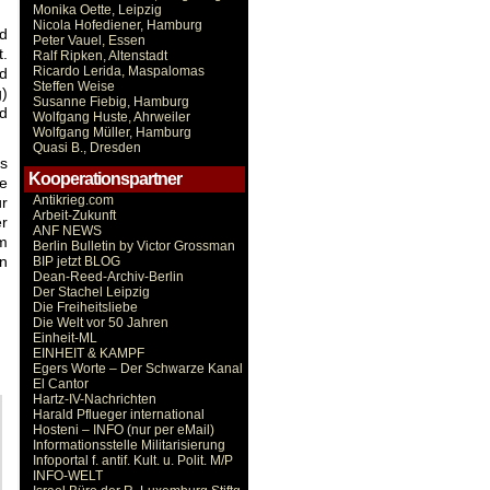
Monika Oette, Leipzig
Nicola Hofediener, Hamburg
nd
Peter Vauel, Essen
t.
Ralf Ripken, Altenstadt
Ricardo Lerida, Maspalomas
nd
Steffen Weise
g)
Susanne Fiebig, Hamburg
d
Wolfgang Huste, Ahrweiler
Wolfgang Müller, Hamburg
Quasi B., Dresden
as
Kooperationspartner
e
Antikrieg.com
ür
Arbeit-Zukunft
er
ANF NEWS
em
Berlin Bulletin by Victor Grossman
on
BIP jetzt BLOG
Dean-Reed-Archiv-Berlin
Der Stachel Leipzig
Die Freiheitsliebe
Die Welt vor 50 Jahren
Einheit-ML
EINHEIT & KAMPF
Egers Worte – Der Schwarze Kanal
El Cantor
Hartz-IV-Nachrichten
Harald Pflueger international
Hosteni – INFO (nur per eMail)
Informationsstelle Militarisierung
Infoportal f. antif. Kult. u. Polit. M/P
INFO-WELT