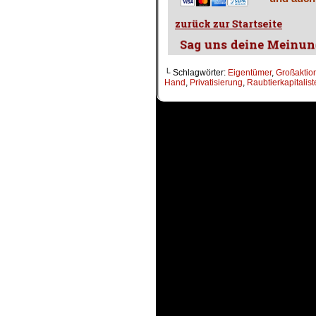
└ Schlagwörter:
Eigentümer
,
Großaktio
Hand
,
Privatisierung
,
Raubtierkapitalis