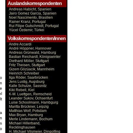
Auslandskorrespondenten
Andreas Habicht, Spanien
Jairo Gomez Garcia, Spanien
Noel Nascimento, Brasilien
Rainer Kranz, Portugal
Rui Filipe Gutschmidt, Portugal
Yücel Özdemir, Türkei
Volkskorrespondenten/innen
Andre Accardi
André Höppner, Hannover
Andreas Grünwald, Hamburg
Bastian Reichardt, Königswinter
Diethard Möller, Stuttgart
Fritz Theisen, Stuttgart
Gizem Gözüacik, Mannheim
Heinrich Schreiber
So
Ilga Röder, Saarbrücken
Jens Lustig, Augsburg
em
Kalle Schulze, Sassnitz
ge
Kiki Rebell, Kiel
el
K-M. Luettgen, Remscheid
Leander Sukov, Ochsenfurt
lt
Luise Schoolmann, Hambgurg
Maritta Brückner, Leipzig
Matthias Wolf, Potsdam
ua
Max Bryan, Hamburg
n
Merle Lindemann, Bochum
n
Michael Hillerband,
Recklinghausen
so
H. Michael Vilsmeier, Dingolfing