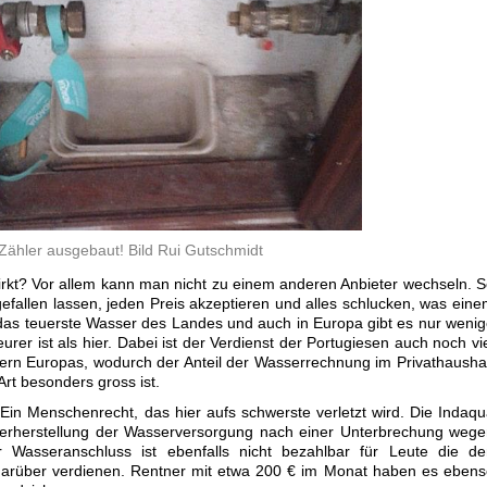
Zähler ausgebaut! Bild Rui Gutschmidt
irkt? Vor allem kann man nicht zu einem anderen Anbieter wechseln. 
efallen lassen, jeden Preis akzeptieren und alles schlucken, was ein
das teuerste Wasser des Landes und auch in Europa gibt es nur weni
rer ist als hier. Dabei ist der Verdienst der Portugiesen auch noch vi
dern Europas, wodurch der Anteil der Wasserrechnung im Privathausha
rt besonders gross ist.
 Ein Menschenrecht, das hier aufs schwerste verletzt wird. Die Indaq
erherstellung der Wasserversorgung nach einer Unterbrechung wege
 Wasseranschluss ist ebenfalls nicht bezahlbar für Leute die de
darüber verdienen. Rentner mit etwa 200 € im Monat haben es eben