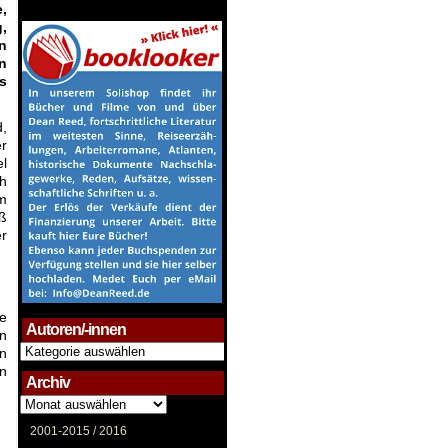
,
,
n
n
s
,
r
el
h
em
eß
r
e
Autoren/-innen
en
Autoren/-
n
innen
in
Archiv
Archiv
2001-2015 /
2016