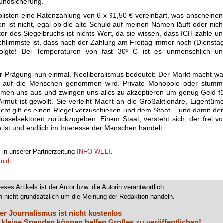
rundsicherung.
listen eine Ratenzahlung von 6 x 91,50 € vereinbart, was anscheine
 ist nicht, egal ob die alte Schuld auf meinen Namen läuft oder nich
r des Siegelbruchs ist nichts Wert, da sie wissen, dass ICH zahle u
schlimmste ist, dass nach der Zahlung am Freitag immer noch (Diensta
olgte! Bei Temperaturen von fast 30º C ist es unmenschlich un
!
er Prägung nun einmal. Neoliberalismus bedeutet: Der Markt macht w
icht auf die Menschen genommen wird. Private Monopole oder stumm
ehmen uns aus und zwingen uns alles zu akzeptieren um genug Geld f
mut ist gewollt. Sie verleiht Macht an die Großaktionäre, Eigentüm
Macht gilt es einen Riegel vorzuschieben und dem Staat – und damit d
lüsselsektoren zurückzugeben. Einem Staat, versteht sich, der frei v
e ist und endlich im Interesse der Menschen handelt.
9 in unserer Partnerzeitung
INFO-WELT
.
midt
ieses Artikels ist der Autor bzw. die Autorin verantwortlich.
 nicht grundsätzlich um die Meinung der Redaktion handeln.
er Journalismus ist nicht kostenlos
 kleine Spenden können helfen Großes zu veröffentlichen!