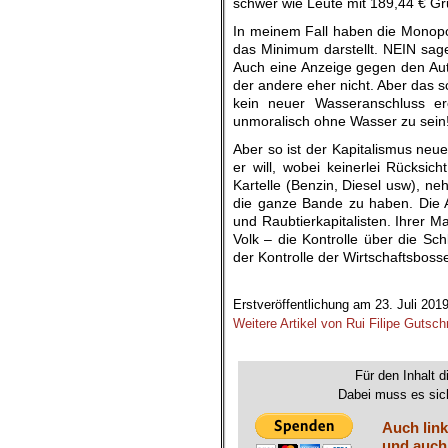
schwer wie Leute mit 189,44 € G
In meinem Fall haben die Monopo
das Minimum darstellt. NEIN sagen
Auch eine Anzeige gegen den Auto
der andere eher nicht. Aber das 
kein neuer Wasseranschluss er
unmoralisch ohne Wasser zu sein
Aber so ist der Kapitalismus neu
er will, wobei keinerlei Rücks
Kartelle (Benzin, Diesel usw), n
die ganze Bande zu haben. Die Ar
und Raubtierkapitalisten. Ihrer 
Volk – die Kontrolle über die Sch
der Kontrolle der Wirtschaftsboss
.
Erstveröffentlichung am 23. Juli 201
Weitere Artikel von Rui Filipe Gutsch
.
Für den Inhalt d
Dabei muss es sich
Auch link
und auch