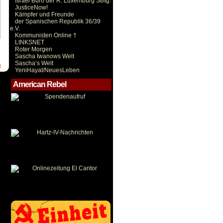
Israel Büro der R. Luxemburg Stiftg.
JusticeNow!
Kämpfer und Freunde
der Spanischen Republik 36/39
e.V.
Kommunisten Online †
LINKSNET
Roter Morgen
Sascha Iwanows Welt
Sascha’s Welt
t
YeniHayat/NeuesLeben
American Rebel