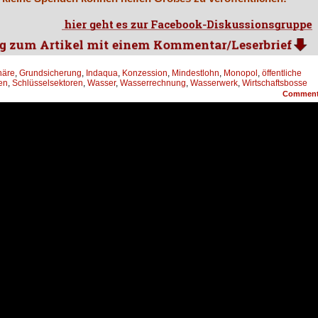
näre
,
Grundsicherung
,
Indaqua
,
Konzession
,
Mindestlohn
,
Monopol
,
öffentliche
ten
,
Schlüsselsektoren
,
Wasser
,
Wasserrechnung
,
Wasserwerk
,
Wirtschaftsbosse
Commen