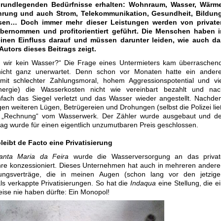
grundlegenden Bedürfnisse erhalten: Wohnraum, Wasser, Wärme
hrung und auch Strom, Telekommunikation, Gesundheit, Bildung
sen… Doch immer mehr dieser Leistungen werden von private
bernommen und profitorientiert geführt. Die Menschen haben i
einen Einfluss darauf und müssen darunter leiden, wie auch da
Autors dieses Beitrags zeigt.
 wir kein Wasser?“ Die Frage eines Untermieters kam überraschend
icht ganz unerwartet. Denn schon vor Monaten hatte ein andere
(mit schlechter Zahlungsmoral, hohem Aggressionspotential und vi
Energie) die Wasserkosten nicht wie vereinbart bezahlt und nac
nfach das Siegel verletzt und das Wasser wieder angestellt. Nachd
n weiteren Lügen, Betrügereien und Drohungen (selbst die Polizei li
e „Rechnung“ vom Wasserwerk. Der Zähler wurde ausgebaut und de
rag wurde für einen eigentlich unzumutbaren Preis geschlossen.
leibt de Facto eine Privatisierung
anta Maria da Feira
wurde die Wasserversorgung an das privat
re konzessioniert. Dieses Unternehmen hat auch in mehreren ander
rungsverträge, die in meinen Augen (schon lang vor den jetzige
ls verkappte Privatisierungen. So hat die
Indaqua
eine Stellung, die e
ise nie haben dürfte:
Ein Monopol!