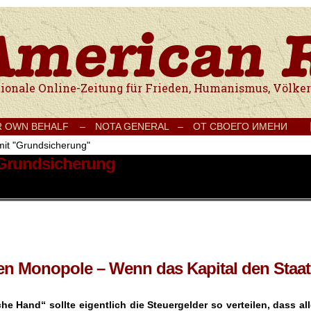
e Onlinezeitung für Frieden, Humanismus, Völkerverständigung und Kul
R OWN BEHALF –
NOTA GENERAL –
ОТ СВОЕГО ИМЕНИ
mit "Grundsicherung"
 Grundsicherung
ten Monopole – Wenn das Kapital den Staat
che Hand“ sollte eigentlich die Steuergelder so verteilen, dass al