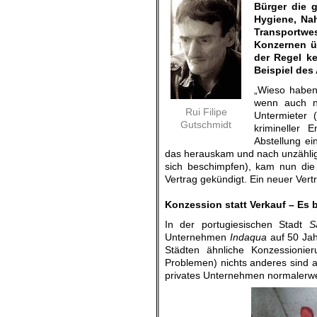
Bürger die 
Hygiene, Na
Transportwe
Konzernen ü
der Regel k
Beispiel des 
„
Wieso haben
wenn auch n
Rui Filipe
Untermieter 
Gutschmidt
krimineller 
Abstellung ei
das herauskam und nach unzählige
sich beschimpfen), kam nun di
Vertrag gekündigt. Ein neuer Vert
.
Konzession statt Verkauf – Es b
In der portugiesischen Stadt
S
Unternehmen
Indaqua
auf 50 Jah
Städten ähnliche Konzessionie
Problemen) nichts anderes sind a
privates Unternehmen normalerwe