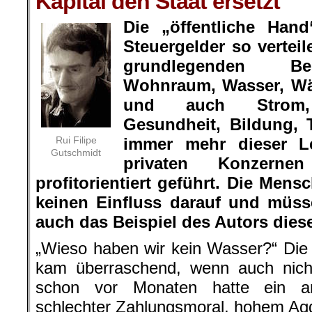
Kapital den Staat ersetzt
Die „öffentliche Hand
Steuergelder so verteil
grundlegenden Bed
Wohnraum, Wasser, Wä
und auch Strom, 
Gesundheit, Bildung,
Rui Filipe
immer mehr dieser L
Gutschmidt
privaten Konzern
profitorientiert geführt. Die Men
keinen Einfluss darauf und müss
auch das Beispiel des Autors diese
„
Wieso haben wir kein Wasser?“ Die 
kam überraschend, wenn auch nich
schon vor Monaten hatte ein an
schlechter Zahlungsmoral, hohem Aggr