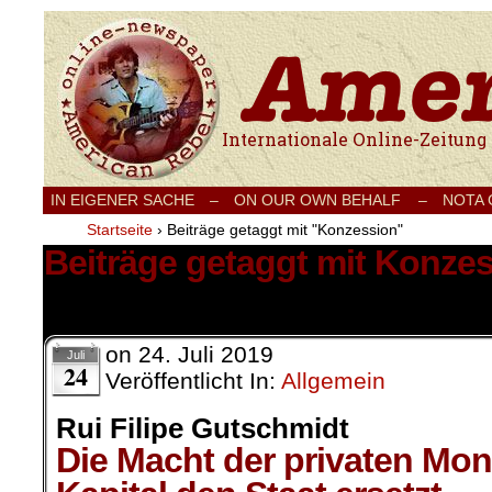
Internationale Onlinezeitung für Frieden
IN EIGENER SACHE
–
ON OUR OWN BEHALF –
NOTA
Startseite
›
Beiträge getaggt mit "Konzession"
Beiträge getaggt mit Konze
1 Ergebnis.
on
24. Juli 2019
Juli
24
Veröffentlicht In:
Allgemein
Rui Filipe Gutschmidt
Die Macht der privaten Mo