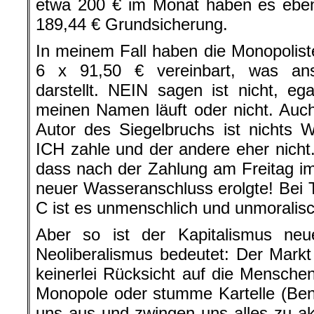
etwa 200 € im Monat haben es eben
189,44 € Grundsicherung.
In meinem Fall haben die Monopolis
6 x 91,50 € vereinbart, was an
darstellt. NEIN sagen ist nicht, eg
meinen Namen läuft oder nicht. Auc
Autor des Siegelbruchs ist nichts 
ICH zahle und der andere eher nicht.
dass nach der Zahlung am Freitag i
neuer Wasseranschluss erolgte! Bei 
C ist es unmenschlich und unmoralis
Aber so ist der Kapitalismus ne
Neoliberalismus bedeutet: Der Markt
keinerlei Rücksicht auf die Mensch
Monopole oder stumme Kartelle (Ben
uns aus und zwingen uns alles zu a