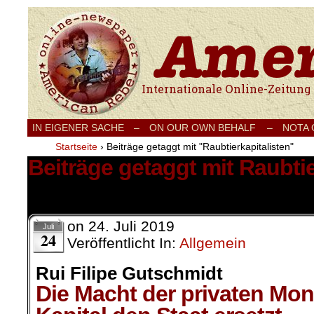
Internationale Onlinezeitung für Frieden
IN EIGENER SACHE
–
ON OUR OWN BEHALF –
NOTA
Startseite
›
Beiträge getaggt mit "Raubtierkapitalisten"
Beiträge getaggt mit Raubtie
1 Ergebnis.
on
24. Juli 2019
Juli
24
Veröffentlicht In:
Allgemein
Rui Filipe Gutschmidt
Die Macht der privaten Mo