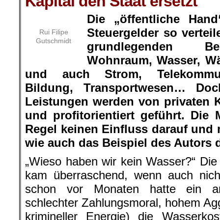
Kapital den Staat ersetzt
Die „öffentliche Hand
Steuergelder so verteil
Rui Filipe
Gutschmidt
grundlegenden Bed
Wohnraum, Wasser, Wä
und auch Strom, Telekommuni
Bildung, Transportwesen… Do
Leistungen werden von privaten
und profitorientiert geführt. Di
Regel keinen Einfluss darauf und 
wie auch das Beispiel des Autors d
„
Wieso haben wir kein Wasser?“ Die 
kam überraschend, wenn auch nich
schon vor Monaten hatte ein an
schlechter Zahlungsmoral, hohem Aggr
krimineller Energie) die Wasserkos