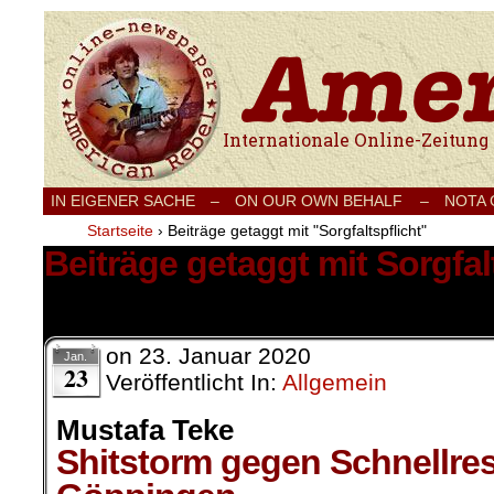
Internationale Onlinezeitung für Frieden
IN EIGENER SACHE
–
ON OUR OWN BEHALF –
NOTA
Startseite
›
Beiträge getaggt mit "Sorgfaltspflicht"
Beiträge getaggt mit Sorgfal
1 Ergebnis.
on
23. Januar 2020
Jan.
23
Veröffentlicht In:
Allgemein
Mustafa Teke
Shitstorm gegen Schnellres