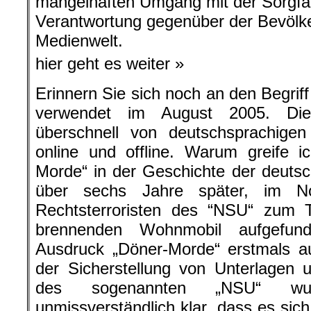
mangelhaften Umgang mit der Sorgfalt
Verantwortung gegenüber der Bevölk
Medienwelt.
hier geht es weiter »
Erinnern Sie sich noch an den Begrif
verwendet im August 2005. Die
überschnell von deutschsprachig
online und offline. Warum greife 
Morde“ in der Geschichte der deuts
über sechs Jahre später, im N
Rechtsterroristen des “NSU“ zum T
brennenden Wohnmobil aufgefun
Ausdruck „Döner-Morde“ erstmals auf
der Sicherstellung von Unterlagen
des sogenannten „NSU“ wur
unmissverständlich klar, dass es sic