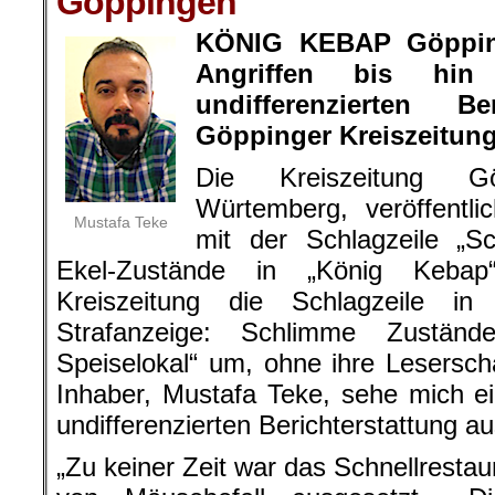
Göppingen
KÖNIG KEBAP Göpping
Angriffen bis hi
undifferenzierten Be
Göppinger Kreiszeitung
Die Kreiszeitung G
Würtemberg, veröffentli
Mustafa Teke
mit der Schlagzeile „S
Ekel-Zustände in „König Kebap
Kreiszeitung die Schlagzeile i
Strafanzeige: Schlimme Zustän
Speiselokal“ um, ohne ihre Leserscha
Inhaber, Mustafa Teke, sehe mich e
undifferenzierten Berichterstattung a
„Zu keiner Zeit war das Schnellresta