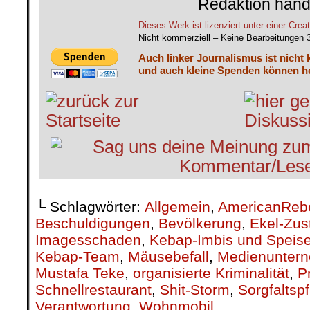
Redaktion hand
Dieses Werk ist lizenziert unter einer C
Nicht kommerziell – Keine Bearbeitungen 
Auch linker Journalismus ist nicht 
und auch kleine Spenden können he
└ Schlagwörter:
Allgemein
,
AmericanReb
Beschuldigungen
,
Bevölkerung
,
Ekel-Zus
Imagesschaden
,
Kebap-Imbis und Speise
Kebap-Team
,
Mäusebefall
,
Medienunter
Mustafa Teke
,
organisierte Kriminalität
,
P
Schnellrestaurant
,
Shit-Storm
,
Sorgfaltspf
Verantwortung
,
Wohnmobil