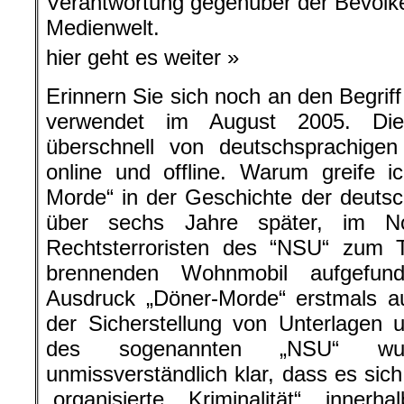
Verantwortung gegenüber der Bevölk
Medienwelt.
hier geht es weiter »
Erinnern Sie sich noch an den Begrif
verwendet im August 2005. Die
überschnell von deutschsprachig
online und offline. Warum greife 
Morde“ in der Geschichte der deuts
über sechs Jahre später, im N
Rechtsterroristen des “NSU“ zum T
brennenden Wohnmobil aufgefun
Ausdruck „Döner-Morde“ erstmals auf
der Sicherstellung von Unterlagen
des sogenannten „NSU“ wur
unmissverständlich klar, dass es sic
„organisierte Kriminalität“ innerh