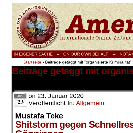
Internationale Onlinezeitung für Frieden
IN EIGENER SACHE
–
ON OUR OWN BEHALF –
NOTA
Startseite
›
Beiträge getaggt mit "organisierte Kriminalität"
Beiträge getaggt mit organisi
1 Ergebnis.
on
23. Januar 2020
Jan.
23
Veröffentlicht In:
Allgemein
Mustafa Teke
Shitstorm gegen Schnellres