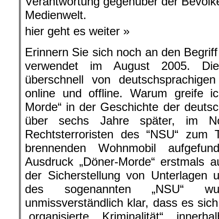
Verantwortung gegenüber der Bevölk
Medienwelt.
hier geht es weiter »
Erinnern Sie sich noch an den Begrif
verwendet im August 2005. Die
überschnell von deutschsprachig
online und offline. Warum greife 
Morde“ in der Geschichte der deuts
über sechs Jahre später, im N
Rechtsterroristen des “NSU“ zum T
brennenden Wohnmobil aufgefun
Ausdruck „Döner-Morde“ erstmals auf
der Sicherstellung von Unterlagen
des sogenannten „NSU“ wur
unmissverständlich klar, dass es sic
„organisierte Kriminalität“ innerh