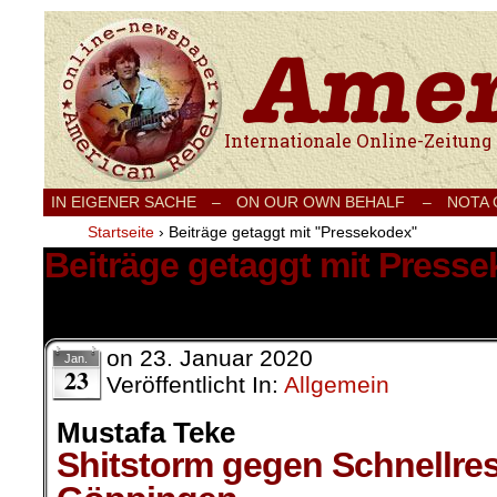
Internationale Onlinezeitung für Frieden
IN EIGENER SACHE
–
ON OUR OWN BEHALF –
NOTA
Startseite
›
Beiträge getaggt mit "Pressekodex"
Beiträge getaggt mit Press
1 Ergebnis.
on
23. Januar 2020
Jan.
23
Veröffentlicht In:
Allgemein
Mustafa Teke
Shitstorm gegen Schnellres