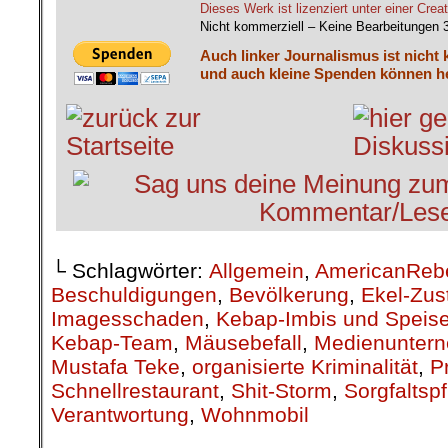
Dieses Werk ist lizenziert unter einer C
Nicht kommerziell – Keine Bearbeitungen 
Auch linker Journalismus ist nicht 
und auch kleine Spenden können he
└ Schlagwörter:
Allgemein
,
AmericanReb
Beschuldigungen
,
Bevölkerung
,
Ekel-Zus
Imagesschaden
,
Kebap-Imbis und Speise
Kebap-Team
,
Mäusebefall
,
Medienunter
Mustafa Teke
,
organisierte Kriminalität
,
P
Schnellrestaurant
,
Shit-Storm
,
Sorgfaltspf
Verantwortung
,
Wohnmobil