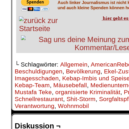
Auch linker Journalismus ist nicht 
und auch kleine Spenden können he
└ Schlagwörter:
Allgemein
,
AmericanReb
Beschuldigungen
,
Bevölkerung
,
Ekel-Zus
Imagesschaden
,
Kebap-Imbis und Speise
Kebap-Team
,
Mäusebefall
,
Medienunter
Mustafa Teke
,
organisierte Kriminalität
,
P
Schnellrestaurant
,
Shit-Storm
,
Sorgfaltspf
Verantwortung
,
Wohnmobil
Diskussion ¬