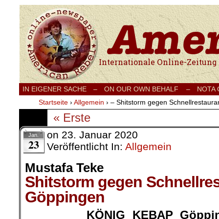
Internationale Onlinezeitung für Frieden
IN EIGENER SACHE
–
ON OUR OWN BEHALF –
NOTA
Startseite
›
Allgemein
›
– Shitstorm gegen Schnellrestaura
« Erste
on
23. Januar 2020
Jan.
23
Veröffentlicht In:
Allgemein
Mustafa Teke
Shitstorm gegen Schnellres
Göppingen
KÖNIG KEBAP Göpping