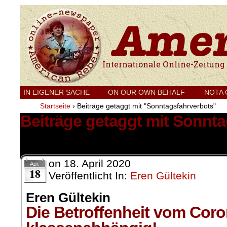
Internationale Onlinezeitung für Frieden
IN EIGENER SACHE
–
ON OUR OWN BEHALF –
NOTA
Startseite
›
Beiträge getaggt mit "Sonntagsfahrverbots"
Beiträge getaggt mit Sonnt
1 Ergebnis.
on
18. April 2020
Apr.
18
Veröffentlicht In:
Eren Gültekin
Eren Gültekin
Die Betroffenheit vom Coron