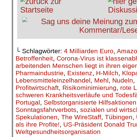
└ Schlagwörter:
4 Milliarden Euro
,
Amazo
Betroffenheit
,
Corona-Virus ist klassenab
arbeitenden Menschen liegt in ihren eig
Pharmaindustrie
,
Existenz
,
H-Milch
,
Klop
Lebensmitteleinzelhandel
,
Mehl
,
Nudeln
,
Profitwirtschaft
,
Risikominimierung
,
rote L
schweren Krankheitsverläufe und Todesfä
Portugal
,
Selbstorganisierte Hilfsaktionen
Sonntagsfahrverbots
,
sozialen und wirts
Spekulationen
,
The WireStaff
,
Tübingen
,
als ihre Profite!
,
US-Präsident Donald Tr
Weltgesundheitsorganisation