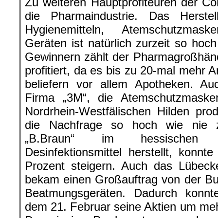
Zu weiteren Hauptprofiteuren der Cor
die Pharmaindustrie. Das Herste
Hygienemitteln, Atemschutzmas
Geräten ist natürlich zurzeit so hoc
Gewinnern zählt der Pharmagroßhändl
profitiert, da es bis zu 20-mal mehr A
beliefern vor allem Apotheken. Au
Firma „3M“, die Atemschutzmaske
Nordrhein-Westfälischen Hilden produ
die Nachfrage so hoch wie nie 
„B.Braun“ im hessischen 
Desinfektionsmittel herstellt, konn
Prozent steigern. Auch das Lübeck
bekam einen Großauftrag von der Bu
Beatmungsgeräten. Dadurch konnt
dem 21. Februar seine Aktien um mehr