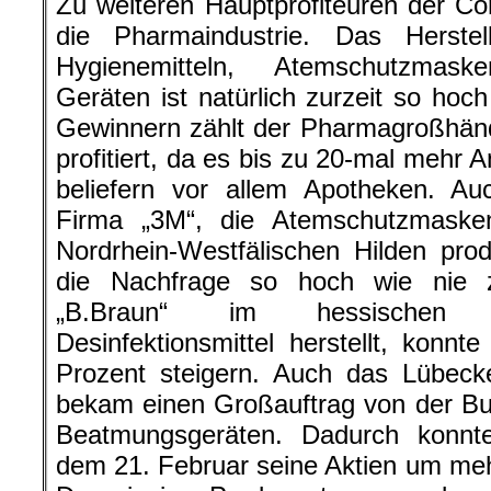
Zu weiteren Hauptprofiteuren der Cor
die Pharmaindustrie. Das Herste
Hygienemitteln, Atemschutzmas
Geräten ist natürlich zurzeit so hoc
Gewinnern zählt der Pharmagroßhändl
profitiert, da es bis zu 20-mal mehr A
beliefern vor allem Apotheken. Au
Firma „3M“, die Atemschutzmaske
Nordrhein-Westfälischen Hilden produ
die Nachfrage so hoch wie nie 
„B.Braun“ im hessischen 
Desinfektionsmittel herstellt, konn
Prozent steigern. Auch das Lübeck
bekam einen Großauftrag von der Bu
Beatmungsgeräten. Dadurch konnt
dem 21. Februar seine Aktien um mehr