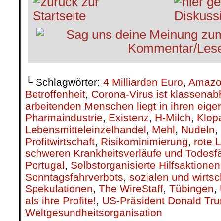
└ Schlagwörter:
4 Milliarden Euro
,
Amazo
Betroffenheit
,
Corona-Virus ist klassenab
arbeitenden Menschen liegt in ihren eig
Pharmaindustrie
,
Existenz
,
H-Milch
,
Klop
Lebensmitteleinzelhandel
,
Mehl
,
Nudeln
,
Profitwirtschaft
,
Risikominimierung
,
rote L
schweren Krankheitsverläufe und Todesfä
Portugal
,
Selbstorganisierte Hilfsaktionen
Sonntagsfahrverbots
,
sozialen und wirts
Spekulationen
,
The WireStaff
,
Tübingen
,
als ihre Profite!
,
US-Präsident Donald Tr
Weltgesundheitsorganisation