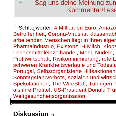
└ Schlagwörter:
4 Milliarden Euro
,
Amazo
Betroffenheit
,
Corona-Virus ist klassenab
arbeitenden Menschen liegt in ihren eig
Pharmaindustrie
,
Existenz
,
H-Milch
,
Klop
Lebensmitteleinzelhandel
,
Mehl
,
Nudeln
,
Profitwirtschaft
,
Risikominimierung
,
rote L
schweren Krankheitsverläufe und Todesfä
Portugal
,
Selbstorganisierte Hilfsaktionen
Sonntagsfahrverbots
,
sozialen und wirts
Spekulationen
,
The WireStaff
,
Tübingen
,
als ihre Profite!
,
US-Präsident Donald Tr
Weltgesundheitsorganisation
Diskussion ¬