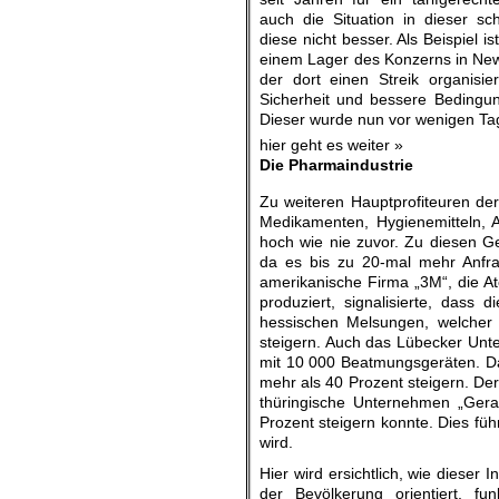
auch die Situation in dieser sch
diese nicht besser. Als Beispiel ist
einem Lager des Konzerns in Ne
der dort einen Streik organisi
Sicherheit und bessere Bedingu
Dieser wurde nun vor wenigen Ta
hier geht es weiter »
Die Pharmaindustrie
Zu weiteren Hauptprofiteuren der
Medikamenten, Hygienemitteln, A
hoch wie nie zuvor. Zu diesen Ge
da es bis zu 20-mal mehr Anfrag
amerikanische Firma „3M“, die A
produziert, signalisierte, dass
hessischen Melsungen, welcher D
steigern. Auch das Lübecker Un
mit 10 000 Beatmungsgeräten. D
mehr als 40 Prozent steigern. De
thüringische Unternehmen „Gera
Prozent steigern konnte. Dies fü
wird.
Hier wird ersichtlich, wie dieser 
der Bevölkerung orientiert, fu