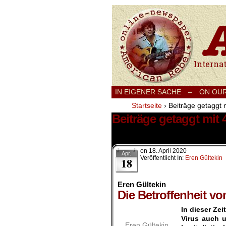
International
IN EIGENER SACHE
–
ON OU
Startseite
›
Beiträge getaggt m
Beiträge getaggt mit 
1 Ergebnis.
on
18. April 2020
Apr.
Veröffentlicht In:
Eren Gültekin
18
Eren Gültekin
Die Betroffenheit v
In dieser Ze
Virus auch u
Eren Gültekin