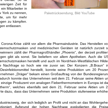
wierigen Zeit für
 ein Mitarbeiter in
w York zu nennen,
Paketrücksendung, Bild YouTube
erte, um für mehr
ngen zu kämpfen.
gen entlassen.
 Corona-Krise zählt vor allem die Pharmaindustrie. Das Herstellen v
temschutzmasken und medizinischen Geräten ist natürlich zurzeit 
winnern zählt der Pharmagroßhändler „Phoenix“, der derzeit profitier
en gibt als sonst. Sie beliefern vor allem Apotheken. Auch die U
temschutzmasken herstellt und auch im Nordrhein-Westfälischen Hild
 die Nachfrage so hoch wie nie zuvor sei. Der Konzern „B.Braun“ 
esinfektionsmittel herstellt, konnte seine Produktion um 20 Proze
ternehmen „Dräger“ bekam einen Großauftrag von der Bundesregieru
adurch konnte das Unternehmen seit dem 21. Februar seine Aktien 
r einzige Produzent von analogen Fieberthermometern in Europa ist d
therm“, welches ebenfalls seit dem 21. Februar seine Aktien um 2
hrte dazu, dass das Unternehmen seine Produktion stufenweise erhöh
Industriezweig, der sich lediglich an Profit und nicht an das Wohlergeh
nktioniert. Aufgrund der hohen Nachfrage explodierten die Preise