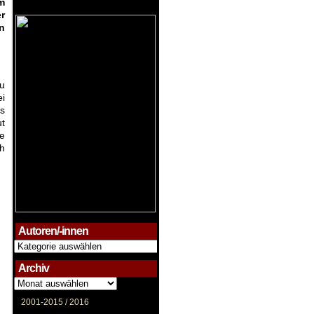
m
r
n
zu
ei
ss
ut
e
ch
Autoren/-innen
Autoren/-
innen
Archiv
Archiv
2001-2015 /
2016