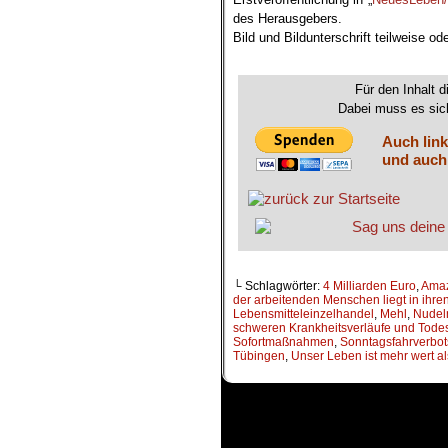
des Herausgebers.
Bild und Bildunterschrift teilweise 
.
Für den Inhalt d
Dabei muss es sich
Auch link
und auch
└ Schlagwörter:
4 Milliarden Euro
,
Ama
der arbeitenden Menschen liegt in ihr
Lebensmitteleinzelhandel
,
Mehl
,
Nudel
schweren Krankheitsverläufe und Todesf
Sofortmaßnahmen
,
Sonntagsfahrverbot
Tübingen
,
Unser Leben ist mehr wert als