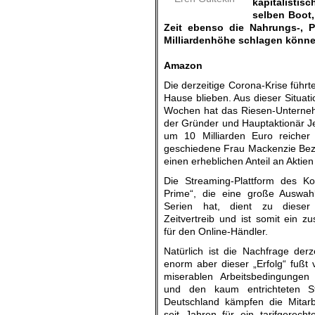
kapitalisti
selben Boot,
Zeit ebenso die Nahrungs-, 
Milliardenhöhe schlagen könne
.
Amazon
Die derzeitige Corona-Krise führ
Hause blieben. Aus dieser Situati
Wochen hat das Riesen-Unternehm
der Gründer und Hauptaktionär Je
um 10 Milliarden Euro reicher 
geschiedene Frau Mackenzie Bezos
einen erheblichen Anteil an Aktie
Die Streaming-Plattform des K
Prime“, die eine große Auswa
Serien hat, dient zu dieser
Zeitvertreib und ist somit ein z
für den Online-Händler.
Natürlich ist die Nachfrage der
enorm aber dieser „Erfolg“ fußt 
miserablen Arbeitsbedingungen 
und den kaum entrichteten St
Deutschland kämpfen die Mitarb
seit Jahren für ein tarifgerecht