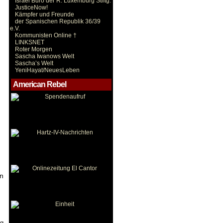
Israel Büro der R. Luxemburg Stiftg.
JusticeNow!
Kämpfer und Freunde
der Spanischen Republik 36/39
e.V.
Kommunisten Online †
LINKSNET
Roter Morgen
Sascha Iwanows Welt
Sascha’s Welt
YeniHayat/NeuesLeben
American Rebel
in
ng