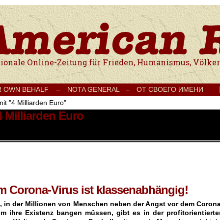
e Onlinezeitung für Frieden, Humanismus, Völkerverständigung und Kul
R OWN BEHALF –
NOTA GENERAL –
ОТ СВОЕГО ИМЕНИ
it "4 Milliarden Euro"
4 Milliarden Euro
om Corona-Virus ist klassenabhängig!
it, in der Millionen von Menschen neben der Angst vor dem Corona
m ihre Existenz bangen müssen, gibt es in der profitorientierte