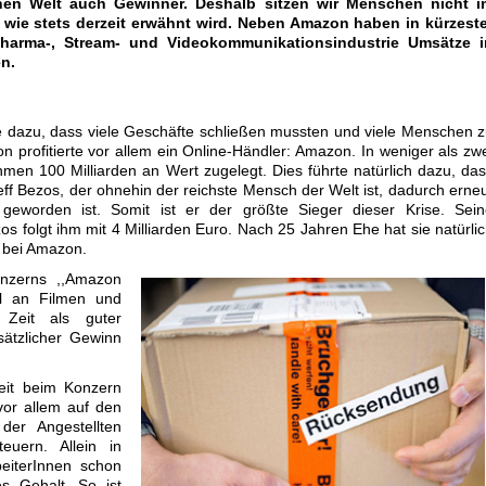
schen Welt auch Gewinner. Deshalb sitzen wir Menschen nicht i
 wie stets derzeit erwähnt wird. Neben Amazon haben in kürzeste
Pharma-, Stream- und Videokommunikationsindustrie Umsätze i
n.
te dazu, dass viele Geschäfte schließen mussten und viele Menschen 
on profitierte vor allem ein Online-Händler: Amazon. In weniger als zw
en 100 Milliarden an Wert zugelegt. Dies führte natürlich dazu, da
ff Bezos, der ohnehin der reichste Mensch der Welt ist, dadurch erne
geworden ist. Somit ist er der größte Sieger dieser Krise. Sein
 folgt ihm mit 4 Milliarden Euro. Nach 25 Jahren Ehe hat sie natürli
n bei Amazon.
onzerns ,,Amazon
hl an Filmen und
 Zeit als guter
usätzlicher Gewinn
zeit beim Konzern
vor allem auf den
der Angestellten
euern. Allein in
eiterInnen schon
es Gehalt. So ist