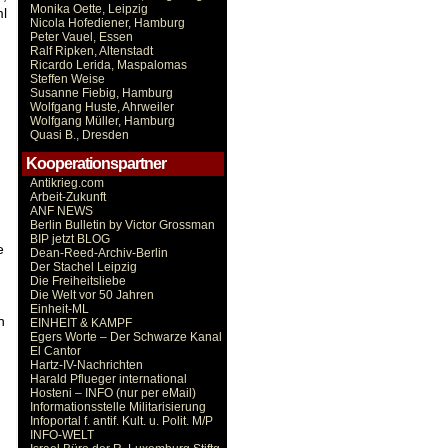
Monika Oette, Leipzig
ml
Nicola Hofediener, Hamburg
Peter Vauel, Essen
Ralf Ripken, Altenstadt
Ricardo Lerida, Maspalomas
Steffen Weise
Susanne Fiebig, Hamburg
Wolfgang Huste, Ahrweiler
Wolfgang Müller, Hamburg
Quasi B., Dresden
Kooperationspartner
Antikrieg.com
Arbeit-Zukunft
ANF NEWS
Berlin Bulletin by Victor Grossman
BIP jetzt BLOG
e
Dean-Reed-Archiv-Berlin
Der Stachel Leipzig
Die Freiheitsliebe
Die Welt vor 50 Jahren
Einheit-ML
n
EINHEIT & KAMPF
Egers Worte – Der Schwarze Kanal
El Cantor
Hartz-IV-Nachrichten
Harald Pflueger international
Hosteni – INFO (nur per eMail)
Informationsstelle Militarisierung
Infoportal f. antif. Kult. u. Polit. M/P
INFO-WELT