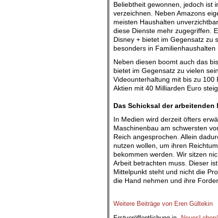
Beliebtheit gewonnen, jedoch ist 
verzeichnen. Neben Amazons eige
meisten Haushalten unverzichtbar
diese Dienste mehr zugegriffen. E
Disney + bietet im Gegensatz zu s
besonders in Familienhaushalte
Neben diesen boomt auch das bi
bietet im Gegensatz zu vielen sein
Videounterhaltung mit bis zu 100
Aktien mit 40 Milliarden Euro stei
.
Das Schicksal der arbeitenden
In Medien wird derzeit öfters erw
Maschinenbau am schwersten von d
Reich angesprochen. Allein dadurc
nutzen wollen, um ihren Reichtum 
bekommen werden. Wir sitzen nich
Arbeit betrachten muss. Dieser ist
Mittelpunkt steht und nicht die Pro
die Hand nehmen und ihre Forder
Weitere Beiträge von Eren Gültekin
Erstveröffentlichung in „
NeuesLeben/