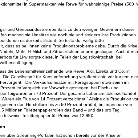
ektionsmittel in Supermärkten wie Rewe für wahnsinnige Preise (500 
ungs- und Genussindustrie ebenfalls zu den wenigen Gewinnern dieser
fen machen sie Umsätze wie noch nie und steigern ihre Produktionen
i denen es derzeit stillsteht. So teilte der weltgrößte
it, dass es bei ihnen keine Produktionsprobleme gebe. Durch die Krise
 Nudeln, Mehl, H-Milch und Zitrusfrüchten enorm gestiegen. Auch durch
ots für Lkw sorgte diese, in Teilen der Logistikwirtschaft, bei
Vollbeschäftigung.
ass die Lebensmitteleinzelhandel wie Rewe, Aldi, Edeka und Co. in
 Die Gesellschaft für Konsumforschung veröffentlichte vor kurzem ein
hervorgeht: „Die Verkaufsumsätze mit Fertigsuppen etwa seien im
Prozent im Vergleich zur Vorwoche gestiegen, bei Fisch- und
 bei Teigwaren um 73 Prozent. Der gesamte Lebensmitteleinzelhandel
e Waren ein Plus von 14 Prozent verzeichnet.“ Alleine die Produktion vo
agen von den Herstellern bis zu 50 Prozent erhöht, bei manchen von
,5 Millionen Toilettenpapierrollen das Band – und das pro Tag.
teilweise Toilettenpapier für Preise wie 12,99€.
ion
n über Streaming-Portalen hat schon bereits vor der Krise an