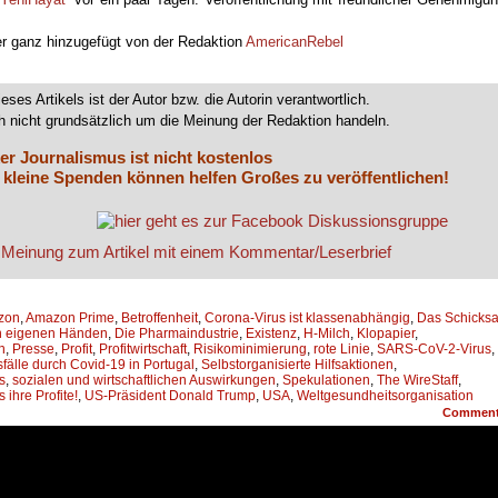
oder ganz hinzugefügt von der Redaktion
AmericanRebel
ieses Artikels ist der Autor bzw. die Autorin verantwortlich.
 nicht grundsätzlich um die Meinung der Redaktion handeln.
er Journalismus ist nicht kostenlos
 kleine Spenden können helfen Großes zu veröffentlichen!
zon
,
Amazon Prime
,
Betroffenheit
,
Corona-Virus ist klassenabhängig
,
Das Schicksa
en eigenen Händen
,
Die Pharmaindustrie
,
Existenz
,
H-Milch
,
Klopapier
,
n
,
Presse
,
Profit
,
Profitwirtschaft
,
Risikominimierung
,
rote Linie
,
SARS-CoV-2-Virus
,
älle durch Covid-19 in Portugal
,
Selbstorganisierte Hilfsaktionen
,
s
,
sozialen und wirtschaftlichen Auswirkungen
,
Spekulationen
,
The WireStaff
,
 ihre Profite!
,
US-Präsident Donald Trump
,
USA
,
Weltgesundheitsorganisation
Commen