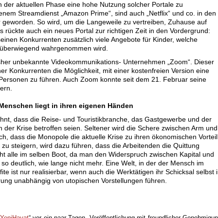
in der aktuellen Phase eine hohe Nutzung solcher Portale zu
nem Streamdienst „Amazon Prime“, sind auch „Netflix“ und co. in den
 geworden. So wird, um die Langeweile zu vertreiben, Zuhause auf
s rückte auch ein neues Portal zur richtigen Zeit in den Vordergrund:
einen Konkurrenten zusätzlich viele Angebote für Kinder, welche
n überwiegend wahrgenommen wird.
sher unbekannte Videokommunikations- Unternehmen „Zoom“. Dieser
er Konkurrenten die Möglichkeit, mit einer kostenfreien Version eine
 Personen zu führen. Auch Zoom konnte seit dem 21. Februar seine
gern.
 Menschen liegt in ihren eigenen Händen
ähnt, dass die Reise- und Touristikbranche, das Gastgewerbe und der
er Krise betroffen seien. Seltener wird die Schere zwischen Arm und
h, dass die Monopole die aktuelle Krise zu ihren ökonomischen Vorteil
zu steigern, wird dazu führen, dass die Arbeitenden die Quittung
t alle im selben Boot, da man den Widerspruch zwischen Kapital und
 so deutlich, wie lange nicht mehr. Eine Welt, in der der Mensch im
fite ist nur realisierbar, wenn auch die Werktätigen ihr Schicksal selbst 
ung unabhängig von utopischen Vorstellungen führen.
YeniHayat
“ vor ein paar Tagen. Veröffentlichung mit freundlicher Genehmigu