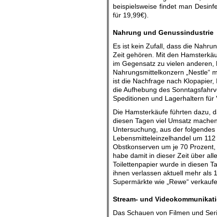
beispielsweise findet man Desinf
für 19,99€).
.
Nahrung und Genussindustrie
Es ist kein Zufall, dass die Nahr
Zeit gehören. Mit den Hamsterkäu
im Gegensatz zu vielen anderen, be
Nahrungsmittelkonzern „Nestle“ m
ist die Nachfrage nach Klopapier,
die Aufhebung des Sonntagsfahrverb
Speditionen und Lagerhaltern für 
Die Hamsterkäufe führten dazu, d
diesen Tagen viel Umsatz machen.
Untersuchung, aus der folgendes 
Lebensmitteleinzelhandel um 112 
Obstkonserven um je 70 Prozent,
habe damit in dieser Zeit über all
Toilettenpapier wurde in diesen T
ihnen verlassen aktuell mehr als 1
Supermärkte wie „Rewe“ verkaufen 
.
Stream- und Videokommunikat
Das Schauen von Filmen und Serie