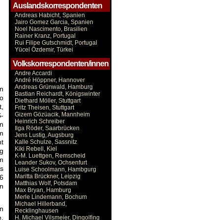
Auslandskorrespondenten
Andreas Habicht, Spanien
Jairo Gomez Garcia, Spanien
Noel Nascimento, Brasilien
Rainer Kranz, Portugal
Rui Filipe Gutschmidt, Portugal
Yücel Özdemir, Türkei
Volkskorrespondenten/innen
Andre Accardi
André Höppner, Hannover
Andreas Grünwald, Hamburg
on
Bastian Reichardt, Königswinter
so
Diethard Möller, Stuttgart
t,
Fritz Theisen, Stuttgart
Gizem Gözüacik, Mannheim
S-
Heinrich Schreiber
en
Ilga Röder, Saarbrücken
im
Jens Lustig, Augsburg
nt
Kalle Schulze, Sassnitz
Kiki Rebell, Kiel
ng
K-M. Luettgen, Remscheid
um
Leander Sukov, Ochsenfurt
as
Luise Schoolmann, Hambgurg
Maritta Brückner, Leipzig
6
Matthias Wolf, Potsdam
en
Max Bryan, Hamburg
Merle Lindemann, Bochum
Michael Hillerband,
en
Recklinghausen
,
H. Michael Vilsmeier, Dingolfing