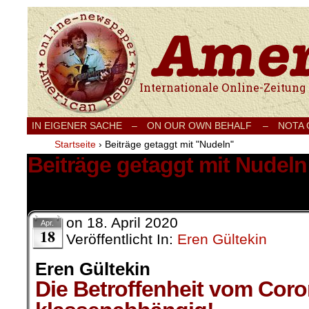
Internationale Onlinezeitung für Frieden
IN EIGENER SACHE
–
ON OUR OWN BEHALF –
NOTA
Startseite
›
Beiträge getaggt mit "Nudeln"
Beiträge getaggt mit Nudeln
1 Ergebnis.
on
18. April 2020
Apr.
18
Veröffentlicht In:
Eren Gültekin
Eren Gültekin
Die Betroffenheit vom Coron