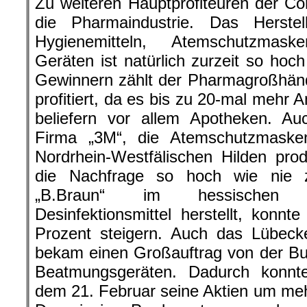
Zu weiteren Hauptprofiteuren der Cor
die Pharmaindustrie. Das Herste
Hygienemitteln, Atemschutzmas
Geräten ist natürlich zurzeit so hoc
Gewinnern zählt der Pharmagroßhändl
profitiert, da es bis zu 20-mal mehr A
beliefern vor allem Apotheken. Au
Firma „3M“, die Atemschutzmaske
Nordrhein-Westfälischen Hilden produ
die Nachfrage so hoch wie nie 
„B.Braun“ im hessischen 
Desinfektionsmittel herstellt, konn
Prozent steigern. Auch das Lübeck
bekam einen Großauftrag von der Bu
Beatmungsgeräten. Dadurch konnt
dem 21. Februar seine Aktien um mehr