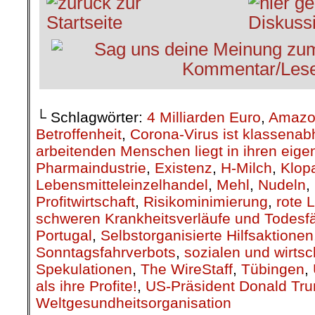
└ Schlagwörter:
4 Milliarden Euro
,
Amazo
Betroffenheit
,
Corona-Virus ist klassenab
arbeitenden Menschen liegt in ihren eig
Pharmaindustrie
,
Existenz
,
H-Milch
,
Klop
Lebensmitteleinzelhandel
,
Mehl
,
Nudeln
,
Profitwirtschaft
,
Risikominimierung
,
rote L
schweren Krankheitsverläufe und Todesfä
Portugal
,
Selbstorganisierte Hilfsaktionen
Sonntagsfahrverbots
,
sozialen und wirts
Spekulationen
,
The WireStaff
,
Tübingen
,
als ihre Profite!
,
US-Präsident Donald Tr
Weltgesundheitsorganisation