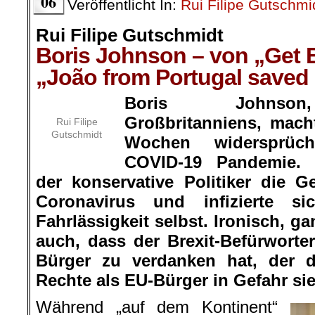
06
Veröffentlicht In:
Rui Filipe Gutschmi
Rui Filipe Gutschmidt
Boris Johnson – von „Get B
„João from Portugal saved 
Boris Johnson,
Großbritanniens, mach
Rui Filipe
Gutschmidt
Wochen widersprüc
COVID-19 Pandemie. 
der konservative Politiker die G
Coronavirus und infizierte s
Fahrlässigkeit selbst. Ironisch, gan
auch, dass der Brexit-Befürwort
Bürger zu verdanken hat, der d
Rechte als EU-Bürger in Gefahr sie
Während „auf dem Kontinent“