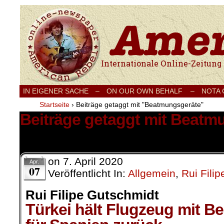
Internationale Onlinezeitung für Frieden
IN EIGENER SACHE
–
ON OUR OWN BEHALF –
NOTA
Startseite
›
Beiträge getaggt mit "Beatmungsgeräte"
Beiträge getaggt mit Beatm
2 Ergebnisse.
on
7. April 2020
Apr.
07
Veröffentlicht In:
Allgemein
,
Rui Fili
Rui Filipe Gutschmidt
Türkei hält Flugzeug mit 