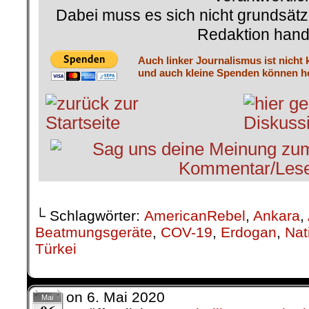
Dabei muss es sich nicht grundsätz
Redaktion hand
Auch linker Journalismus ist nicht 
und auch kleine Spenden können he
└ Schlagwörter:
AmericanRebel
,
Ankara
,
Beatmungsgeräte
,
COV-19
,
Erdogan
,
Nat
Türkei
on
6. Mai 2020
Mai