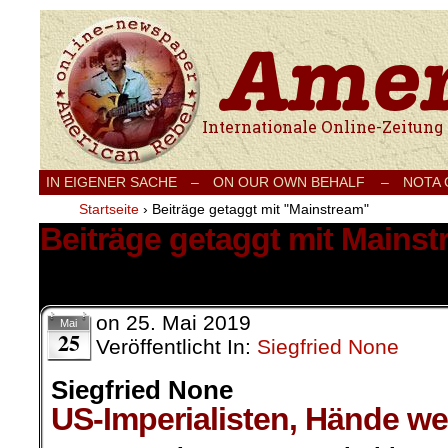
Internationale Onlinezeitung für Frieden
IN EIGENER SACHE
–
ON OUR OWN BEHALF –
NOTA
Startseite
›
Beiträge getaggt mit "Mainstream"
Beiträge getaggt mit Mains
4 Ergebnisse.
on
25. Mai 2019
Mai
25
Veröffentlicht In:
Siegfried None
Siegfried None
US-Imperialisten, Hände we