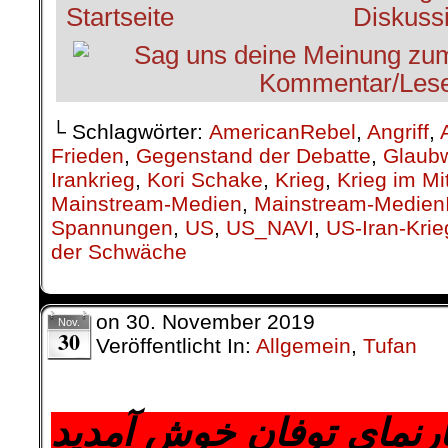
└ Schlagwörter:
AmericanRebel
,
Angriff
,
Frieden
,
Gegenstand der Debatte
,
Glaubw
Irankrieg
,
Kori Schake
,
Krieg
,
Krieg im Mi
Mainstream-Medien
,
Mainstream-MedienI
Spannungen
,
US
,
US_NAVI
,
US-Iran-Krie
der Schwäche
on
30. November 2019
Nov.
30
Veröffentlicht In:
Allgemein
,
Tufan
.
ارنمای توفان خوش آمدید