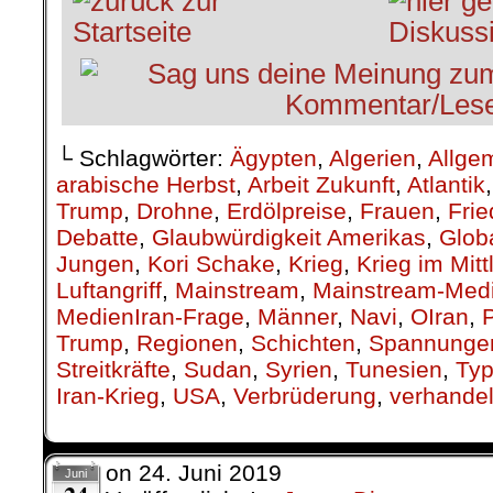
└ Schlagwörter:
Ägypten
,
Algerien
,
Allge
arabische Herbst
,
Arbeit Zukunft
,
Atlantik
Trump
,
Drohne
,
Erdölpreise
,
Frauen
,
Fri
Debatte
,
Glaubwürdigkeit Amerikas
,
Glob
Jungen
,
Kori Schake
,
Krieg
,
Krieg im Mit
Luftangriff
,
Mainstream
,
Mainstream-Med
MedienIran-Frage
,
Männer
,
Navi
,
OIran
,
P
Trump
,
Regionen
,
Schichten
,
Spannunge
Streitkräfte
,
Sudan
,
Syrien
,
Tunesien
,
Ty
Iran-Krieg
,
USA
,
Verbrüderung
,
verhande
on
24. Juni 2019
Juni