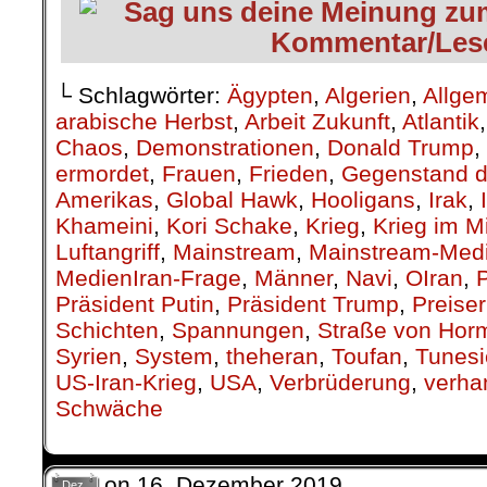
└ Schlagwörter:
Ägypten
,
Algerien
,
Allge
arabische Herbst
,
Arbeit Zukunft
,
Atlantik
Chaos
,
Demonstrationen
,
Donald Trump
,
ermordet
,
Frauen
,
Frieden
,
Gegenstand d
Amerikas
,
Global Hawk
,
Hooligans
,
Irak
,
Khameini
,
Kori Schake
,
Krieg
,
Krieg im M
Luftangriff
,
Mainstream
,
Mainstream-Med
MedienIran-Frage
,
Männer
,
Navi
,
OIran
,
P
Präsident Putin
,
Präsident Trump
,
Preise
Schichten
,
Spannungen
,
Straße von Hor
Syrien
,
System
,
theheran
,
Toufan
,
Tunesi
US-Iran-Krieg
,
USA
,
Verbrüderung
,
verha
Schwäche
on
16. Dezember 2019
Dez.