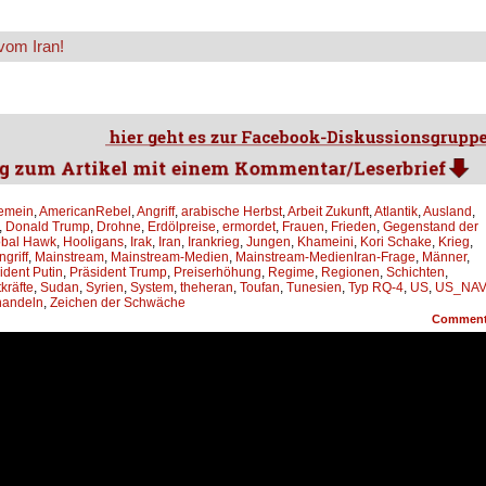
vom Iran!
gemein
,
AmericanRebel
,
Angriff
,
arabische Herbst
,
Arbeit Zukunft
,
Atlantik
,
Ausland
,
,
Donald Trump
,
Drohne
,
Erdölpreise
,
ermordet
,
Frauen
,
Frieden
,
Gegenstand der
obal Hawk
,
Hooligans
,
Irak
,
Iran
,
Irankrieg
,
Jungen
,
Khameini
,
Kori Schake
,
Krieg
,
ngriff
,
Mainstream
,
Mainstream-Medien
,
Mainstream-MedienIran-Frage
,
Männer
,
ident Putin
,
Präsident Trump
,
Preiserhöhung
,
Regime
,
Regionen
,
Schichten
,
tkräfte
,
Sudan
,
Syrien
,
System
,
theheran
,
Toufan
,
Tunesien
,
Typ RQ-4
,
US
,
US_NAV
handeln
,
Zeichen der Schwäche
Commen