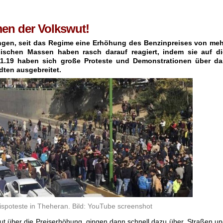
men der Volkswut!
ngen, seit das Regime eine Erhöhung des Benzinpreises von meh
nischen Massen haben rasch darauf reagiert, indem sie auf di
11.19 haben sich große Proteste und Demonstrationen über da
dten ausgebreitet.
ispoteste in Theheran. Bild: YouTube screenshot
ut über die Preiserhöhung, gingen dann schnell dazu über, Straßen u