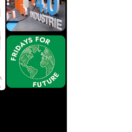
I
,
t