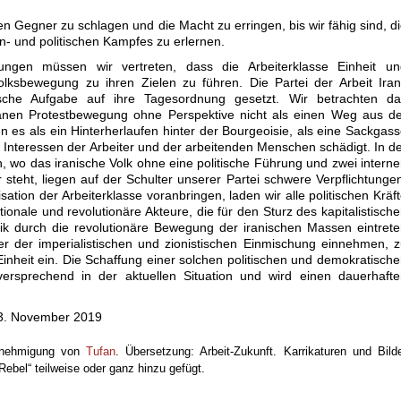
en Gegner zu schlagen und die Macht zu erringen, bis wir fähig sind, d
- und politischen Kampfes zu erlernen.
rungen müssen wir vertreten, dass die Arbeiterklasse Einheit un
olksbewegung zu ihren Zielen zu führen. Die Partei der Arbeit Ira
sche Aufgabe auf ihre Tagesordnung gesetzt. Wir betrachten da
tanen Protestbewegung ohne Perspektive nicht als einen Weg aus d
 es als ein Hinterherlaufen hinter der Bourgeoisie, als eine Sackgas
 Interessen der Arbeiter und der arbeitenden Menschen schädigt. In d
n, wo das iranische Volk ohne eine politische Führung und zwei intern
teht, liegen auf der Schulter unserer Partei schwere Verpflichtunge
ation der Arbeiterklasse voranbringen, laden wir alle politischen Kräf
onale und revolutionäre Akteure, die für den Sturz des kapitalistisch
k durch die revolutionäre Bewegung der iranischen Massen eintret
r der imperialistischen und zionistischen Einmischung einnehmen, 
inheit ein. Die Schaffung einer solchen politischen und demokratisch
versprechend in der aktuellen Situation und wird einen dauerhaft
 23. November 2019
 Genehmigung von
Tufan
. Übersetzung: Arbeit-Zukunft. Karrikaturen und Bild
ebel“ teilweise oder ganz hinzu gefügt.