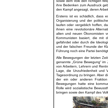
sowie dem Volk den richtigen Weg 
ihre Bedenken zum Ausdruck gebr
den Kampf angesagt, deren Arbei
Erstens ist es schädlich, dass e
Organisierung und der politisc
laufen oder vergeblich hoffen, 
ihnen eine revolutionäre Alterna
alten und neuen Ökonomisten v
Kommunisten basiert, die mit d
gefährdet oder durch die Ideolo
und der falschen Freunde der Kla
Führung noch eine Partei benötigt
Alle Bewegungen der letzten Zei
genannte „Grüne Bewegung“ im J
von Arbeitern, Lehrern und Rentn
Lage, die Unzufriedenheit und V
Tagesordnung zu bringen. Aber d
der ein oder anderen Frakti
Bewegungen hatte eine kommuni
Rolle wird sozialistische Bewuss
bringen sowie den Kampf des Volke