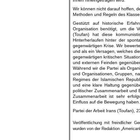
ihnen hineingetragen wird.
Wir können nicht darauf hoffen, d
Methoden und Regeln des Klassen
Gestützt auf historische Erfah
Organisation benötigt, um die V
(Toufan) hat diese kommunisti
Hinterherlaufen hinter der spon
gegenwärtigen Krise. Wir bewerten
und als ein Versagen, welches die
gegenwärtigen kritischen Situatio
und externen Feinden gegenüber s
Während wir die Partei als Organis
und Organisationen, Gruppen, nati
Regimes der Islamischen Republi
und eine klare Haltung gegenübe
politischer Zusammenarbeit und E
Zusammenarbeit ist sehr erfolg
Einfluss auf die Bewegung haben.
Partei der Arbeit Irans (Toufan),
Veröffentlichung mit freindlicher
wurden von der Redaktion „AmericanR
.