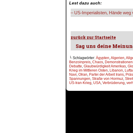
Lest dazu auch:
– US-Imperialisten, Hände weg 
└ Schlagwörter:
Ägypten
,
Algerien
,
All
Benzoinpreis
,
Chaos
,
Demonstrationen
Debatte
,
Glaubwürdigkeit Amerikas
,
Gl
Krieg im Mittleren Osten
,
Libanon
,
Lufta
Navi
,
OIran
,
Partei der Arbeit Irans
,
Präs
Spannungen
,
Straße von Hormuz
,
Strei
US-Iran-Krieg
,
USA
,
Verbrüderung
,
ver