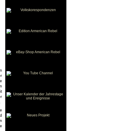
en
r
e
en
it
r
.
e
nd
n
e