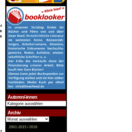
r
e
s
Autoren/-innen
Autoren/-
innen
Archiv
Archiv
2001-2015 /
2016
nd