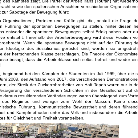
des Kampfes zeigt. Die Partei der Arbeit Irans (Toufan) hat wiederho
acht sowie den spalterischen Ansichten verschiedener Organisation
t zur Sabotage der Bewegung führt:
s Organisationen, Parteien und Kräfte gibt, die, anstatt die Frage d
hen Führung der spontanen Bewegungen zu stellen, hinter diesen h
dass entweder die spontanen Bewegungen selbst Erfolg haben oder a
tive entsteht. Innerhalb der Arbeiterbewegung wird diese Position v
orgebracht. Wenn die spontane Bewegung nicht auf der Führung de
er Ideologie des Sozialismus gerüstet sind, werden sie umgedreht
gie der herrschenden Klasse zerschlagen. Die Theorie der Ökonomist
sse besagt, dass die Arbeiterklasse sich selbst befreit und weder ei
!
t, beginnend bei den Kämpfen der Studenten im Juli 1999, über die 
uni 2009, den Aufstand von 2017, die verschiedenen Demonstration
ern, der Streik der Zuckerrohrarbeiter von Haft Tapeh waren nur in d
erärgerung der verschiedenen Schichten in der Gesellschaft auf d
ie daraus resultierenden Veränderungen waren überwiegend zum Vorte
on des Regimes und weniger zum Wohl der Massen. Keine diese
stische Führung. Kommunistische Bewusstheit und deren führend
theit und Kampfmethoden unter das Volk und insbesondere die Arbeit
s für Gleichheit und Freiheit vorantreiben.