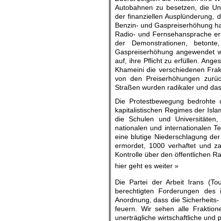
Autobahnen zu besetzen, die Un
der finanziellen Ausplünderung, 
Benzin- und Gaspreiserhöhung hat
Radio- und Fernsehansprache erkl
der Demonstrationen, betont
Gaspreiserhöhung angewendet wer
auf, ihre Pflicht zu erfüllen. An
Khameini die verschiedenen Frakt
von den Preiserhöhungen zurüc
Straßen wurden radikaler und das
Die Protestbewegung bedrohte
kapitalistischen Regimes der Isl
die Schulen und Universitäten,
nationalen und internationalen 
eine blutige Niederschlagung der
ermordet, 1000 verhaftet und z
Kontrolle über den öffentlichen R
hier geht es weiter »
Die Partei der Arbeit Irans (To
berechtigten Forderungen des i
Anordnung, dass die Sicherheits-
feuern. Wir sehen alle Fraktione
unerträgliche wirtschaftliche und 