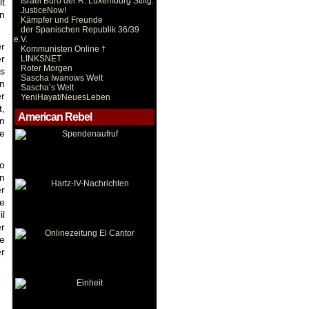
Israel Büro der R. Luxemburg Stiftg.
lt
JusticeNow!
en
Kämpfer und Freunde
der Spanischen Republik 36/39
e.V.
er
Kommunisten Online †
er
LINKSNET
Roter Morgen
us
Sascha Iwanows Welt
on
Sascha’s Welt
r
YeniHayat/NeuesLeben
,
American Rebel
en
ne
so
en
er
ie
il
r
e
er