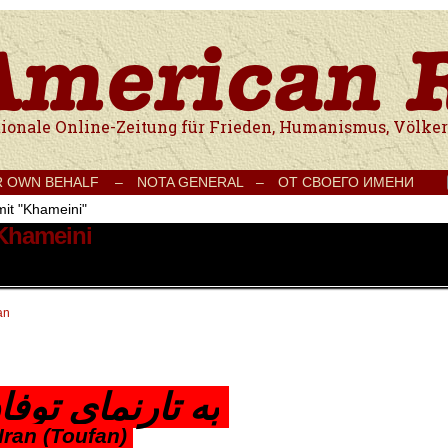
e Onlinezeitung für Frieden, Humanismus, Völkerverständigung und Kul
R OWN BEHALF –
NOTA GENERAL –
ОТ СВОЕГО ИМЕНИ
mit "Khameini"
 Khameini
an
به تارنمای توف
 Iran (Toufan)