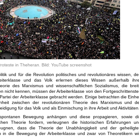
Proteste in Theheran. Bild: YouTube screenshot
itik und für die Revolution politisches und revolutionäres wissen, d
eiterklasse und das Volk erlernen dieses Wissen außerhalb ihre
rie des Marxismus und wissenschaftlichen Sozialismus, die breit
 nicht kennen, müssen der Arbeiterklasse von den Fortgeschrittenst
r Partei der Arbeiterklasse gebracht werden. Einige betrachten die Einhe
inheit zwischen der revolutionären Theorie des Marxismus und de
digung für das Volk und als Einmischung in ihre Arbeit und Aktivitäten
n spontanen Bewegung anhängen und diese propagieren, sowie di
schen Theorie fordern, verleugnen die historischen Erfahrungen u
leugnen, dass die Theorie der Unabhängigkeit und der geheiligte
in die Bewegung der Arbeiterklasse und zwar von Theoretikern wi