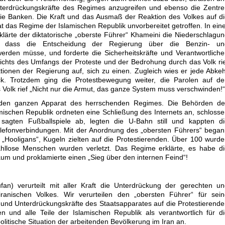
terdrückungskräfte des Regimes anzugreifen und ebenso die Zentre
die Banken. Die Kraft und das Ausmaß der Reaktion des Volkes auf d
 das Regime der Islamischen Republik unvorbereitet getroffen. In ein
ärte der diktatorische „oberste Führer“ Khameini die Niederschlagu
e, dass die Entscheidung der Regierung über die Benzin- un
den müsse, und forderte die Sicherheitskräfte und Verantwortlich
gesichts des Umfangs der Proteste und der Bedrohung durch das Volk ri
ionen der Regierung auf, sich zu einen. Zugleich wies er jede Abke
k. Trotzdem ging die Protestbewegung weiter, die Parolen auf de
 Volk rief „Nicht nur die Armut, das ganze System muss verschwinden!“
 den ganzen Apparat des herrschenden Regimes. Die Behörden de
amischen Republik ordneten eine Schließung des Internets an, schloss
 sagten Fußballspiele ab, legten die U-Bahn still und kappten di
Telefonverbindungen. Mit der Anordnung des „obersten Führers“ bega
 „Hooligans“, Kugeln zielten auf die Protestierenden. Über 100 wurd
ahllose Menschen wurden verletzt. Das Regime erklärte, es habe d
aum und proklamierte einen „Sieg über den internen Feind“!
ufan) verurteilt mit aller Kraft die Unterdrückung der gerechten u
ranischen Volkes. Wir verurteilen den „obersten Führer“ für sein
 und Unterdrückungskräfte des Staatsapparates auf die Protestierend
n und alle Teile der Islamischen Republik als verantwortlich für d
politische Situation der arbeitenden Bevölkerung im Iran an.