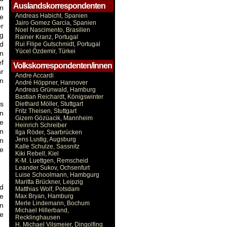
Auslandskorrespondenten
n
Andreas Habicht, Spanien
ie
Jairo Gomez Garcia, Spanien
er
Noel Nascimento, Brasilien
ng
Rainer Kranz, Portugal
d
Rui Filipe Gutschmidt, Portugal
Yücel Özdemir, Türkei
en
ef
Volkskorrespondenten/innen
hr
Andre Accardi
n
André Höppner, Hannover
Andreas Grünwald, Hamburg
Bastian Reichardt, Königswinter
s
Diethard Möller, Stuttgart
Fritz Theisen, Stuttgart
en
Gizem Gözüacik, Mannheim
e
Heinrich Schreiber
nn
Ilga Röder, Saarbrücken
Jens Lustig, Augsburg
en
Kalle Schulze, Sassnitz
ie
Kiki Rebell, Kiel
K-M. Luettgen, Remscheid
Leander Sukov, Ochsenfurt
Luise Schoolmann, Hambgurg
Maritta Brückner, Leipzig
nd
Matthias Wolf, Potsdam
e
Max Bryan, Hamburg
Merle Lindemann, Bochum
en
Michael Hillerband,
ie
Recklinghausen
H. Michael Vilsmeier, Dingolfing