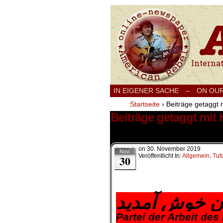
International
IN EIGENER SACHE
–
ON OU
Startseite
›
Beiträge getaggt 
Beiträge getaggt mit
1 Ergebnis.
on
30. November 2019
Nov.
Veröffentlicht In:
Allgemein
,
Tuf
30
.
ان خوش آمدید
Partei der Arbeit des