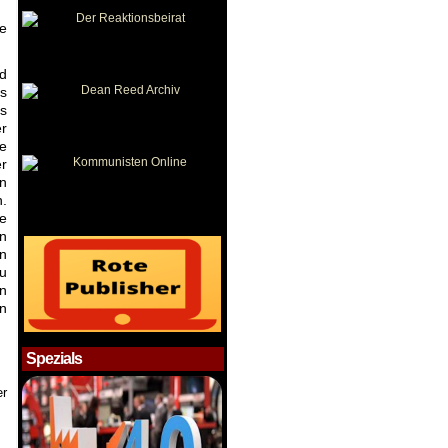
ie
d
ns
s
er
se
er
en
n.
te
en
en
zu
en
en
Spezials
er