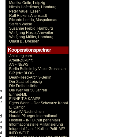
Monika Oette, Leipzig
Nicola Hofediener, Hamburg
Peter Vauel, Essen
Ralf Ripken, Altenstadt
Ricardo Lerida, Maspalomas
Steffen Weise
Susanne Fiebig, Hamburg
Wolfgang Huste, Ahrweiler
Wolfgang Müller, Hamburg
Quasi B., Dresden
Kooperationspartner
Antikrieg.com
Arbeit-Zukunft
ANF NEWS
Berlin Bulletin by Victor Grossman
BIP jetzt BLOG
Dean-Reed-Archiv-Berlin
Der Stachel Leipzig
Die Freiheitsliebe
Die Welt vor 50 Jahren
en
Einheit-ML
lg
EINHEIT & KAMPF
er
Egers Worte – Der Schwarze Kanal
El Cantor
Hartz-IV-Nachrichten
d
Harald Pflueger international
Hosteni – INFO (nur per eMail)
ie
Informationsstelle Militarisierung
s
Infoportal f. antif. Kult. u. Polit. M/P
at
INFO-WELT