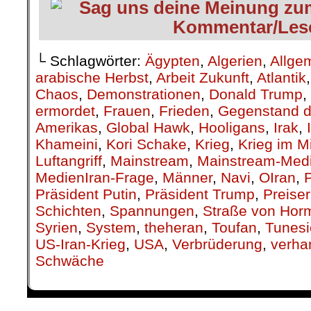
└ Schlagwörter:
Ägypten
,
Algerien
,
Allge
arabische Herbst
,
Arbeit Zukunft
,
Atlantik
Chaos
,
Demonstrationen
,
Donald Trump
,
ermordet
,
Frauen
,
Frieden
,
Gegenstand d
Amerikas
,
Global Hawk
,
Hooligans
,
Irak
,
Khameini
,
Kori Schake
,
Krieg
,
Krieg im M
Luftangriff
,
Mainstream
,
Mainstream-Med
MedienIran-Frage
,
Männer
,
Navi
,
OIran
,
P
Präsident Putin
,
Präsident Trump
,
Preise
Schichten
,
Spannungen
,
Straße von Hor
Syrien
,
System
,
theheran
,
Toufan
,
Tunesi
US-Iran-Krieg
,
USA
,
Verbrüderung
,
verha
Schwäche