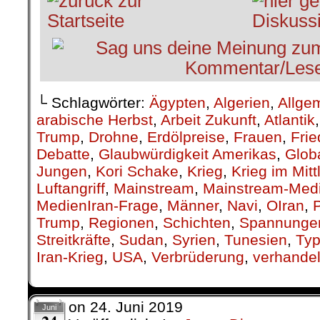
└ Schlagwörter:
Ägypten
,
Algerien
,
Allge
arabische Herbst
,
Arbeit Zukunft
,
Atlantik
Trump
,
Drohne
,
Erdölpreise
,
Frauen
,
Fri
Debatte
,
Glaubwürdigkeit Amerikas
,
Glob
Jungen
,
Kori Schake
,
Krieg
,
Krieg im Mit
Luftangriff
,
Mainstream
,
Mainstream-Med
MedienIran-Frage
,
Männer
,
Navi
,
OIran
,
P
Trump
,
Regionen
,
Schichten
,
Spannunge
Streitkräfte
,
Sudan
,
Syrien
,
Tunesien
,
Ty
Iran-Krieg
,
USA
,
Verbrüderung
,
verhande
on
24. Juni 2019
Juni