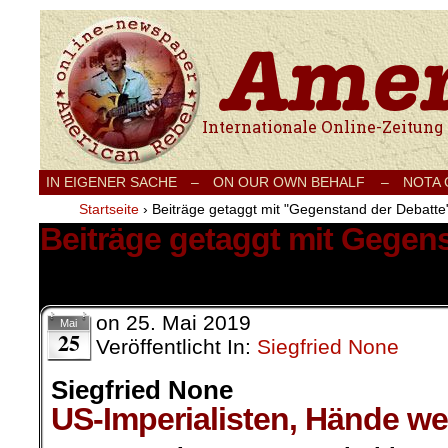
Internationale Onlinezeitung für Frieden
IN EIGENER SACHE
–
ON OUR OWN BEHALF –
NOTA
Startseite
›
Beiträge getaggt mit "Gegenstand der Debatte
Beiträge getaggt mit Gegen
3 Ergebnisse.
on
25. Mai 2019
Mai
25
Veröffentlicht In:
Siegfried None
Siegfried None
US-Imperialisten, Hände we