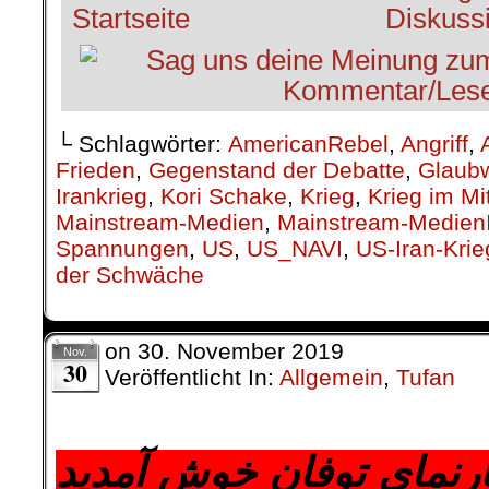
└ Schlagwörter:
AmericanRebel
,
Angriff
,
Frieden
,
Gegenstand der Debatte
,
Glaubw
Irankrieg
,
Kori Schake
,
Krieg
,
Krieg im Mi
Mainstream-Medien
,
Mainstream-MedienI
Spannungen
,
US
,
US_NAVI
,
US-Iran-Krie
der Schwäche
on
30. November 2019
Nov.
30
Veröffentlicht In:
Allgemein
,
Tufan
.
ارنمای توفان خوش آمدید