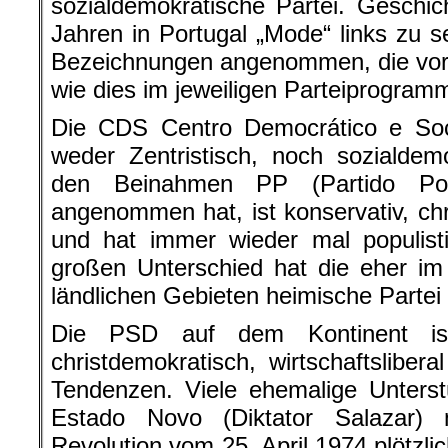
sozialdemokratische Partei. Geschic
Jahren in Portugal „Mode“ links zu s
Bezeichnungen angenommen, die vorg
wie dies im jeweiligen Parteiprogramm 
Die CDS Centro Democrático e Soci
weder Zentristisch, noch sozialdemo
den Beinahmen PP (Partido Popu
angenommen hat, ist konservativ, chr
und hat immer wieder mal populist
großen Unterschied hat die eher im
ländlichen Gebieten heimische Partei
Die PSD auf dem Kontinent ist 
christdemokratisch, wirtschaftslibera
Tendenzen. Viele ehemalige Unterst
Estado Novo (Diktator Salazar)
Revolution vom 25. April 1974 plötzli