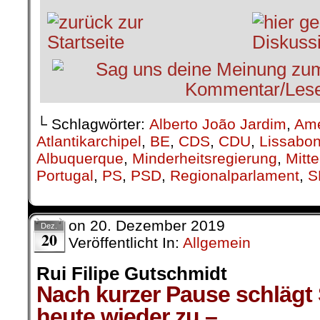
└ Schlagwörter:
Alberto João Jardim
,
Ame
Atlantikarchipel
,
BE
,
CDS
,
CDU
,
Lissabo
Albuquerque
,
Minderheitsregierung
,
Mitt
Portugal
,
PS
,
PSD
,
Regionalparlament
,
S
on
20. Dezember 2019
Dez.
20
Veröffentlicht In:
Allgemein
Rui Filipe Gutschmidt
Nach kurzer Pause schlägt 
heute wieder zu –