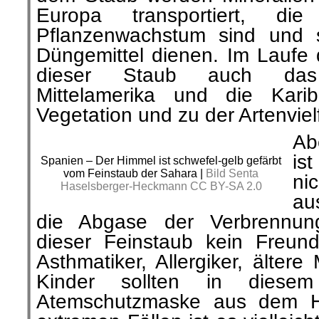
Pflanzenwachstum sind und s
Düngemittel dienen. Im Laufe 
dieser Staub auch das
Mittelamerika und die Karib
Vegetation und zu der Artenvielf
Ab
is
Spanien – Der Himmel ist schwefel-gelb gefärbt
vom Feinstaub der Sahara |
Bild Senta
ni
Haselsberger-Heckmann CC BY-SA 2.0
au
die Abgase der Verbrennung
dieser Feinstaub kein Freun
Asthmatiker, Allergiker, älter
Kinder sollten in diese
Atemschutzmaske aus dem 
extremen Fällen ist es vielleic