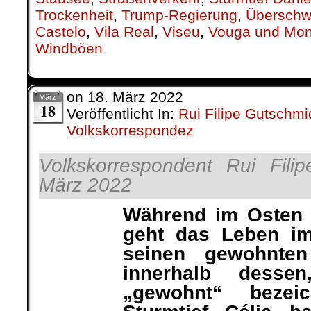
Trockenheit
,
Trump-Regierung
,
Übersch
Castelo
,
Vila Real
,
Viseu
,
Vouga und Mo
Windböen
on
18. März 2022
März
18
Veröffentlicht In:
Rui Filipe Gutschmi
Volkskorrespondez
Volkskorrespondent Rui Fili
März 2022
Während im Osten 
geht das Leben i
Rui Filipe
seinen gewohnte
Gutschmidt
innerhalb dess
„gewohnt“ bezeichnen kann. 