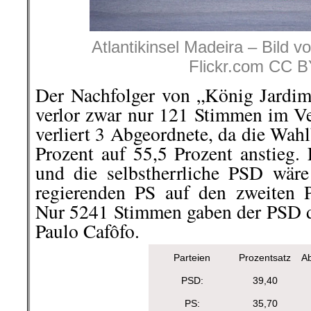
Atlantikinsel Madeira – Bild v
Flickr.com CC B
Der Nachfolger von „König Jardi
verlor zwar nur 121 Stimmen im Ve
verliert 3 Abgeordnete, da die Wah
Prozent auf 55,5 Prozent anstieg. 
und die selbstherrliche PSD wäre
regierenden PS auf den zweiten 
Nur 5241 Stimmen gaben der PSD d
Paulo Cafôfo.
Parteien
Prozentsatz
A
PSD:
39,40
PS:
35,70