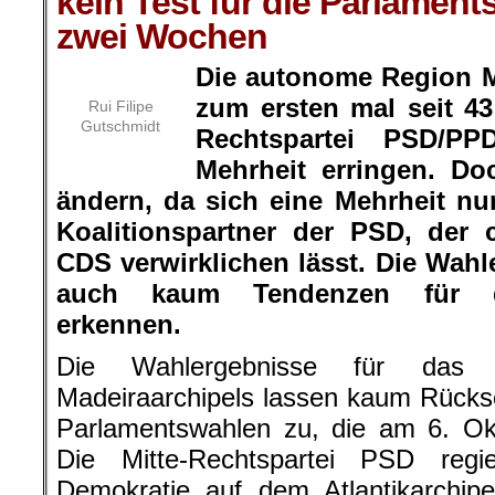
kein Test für die Parlament
zwei Wochen
Die autonome Region M
zum ersten mal seit 43
Rui Filipe
Gutschmidt
Rechtspartei PSD/PP
Mehrheit erringen. Do
ändern, da sich eine Mehrheit nu
Koalitionspartner der PSD, der c
CDS verwirklichen lässt. Die Wahl
auch kaum Tendenzen für di
erkennen.
Die Wahlergebnisse für das R
Madeiraarchipels lassen kaum Rücksc
Parlamentswahlen zu, die am 6. Okt
Die Mitte-Rechtspartei PSD regi
Demokratie auf dem Atlantikarchip