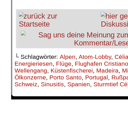
└ Schlagwörter:
Alpen
,
Atom-Lobby
,
Céli
Energieriesen
,
Flüge
,
Flughafen Cristian
Wellengang
,
Küstenfischerei
,
Madeira
,
Mi
Ölkonzerne
,
Porto Santo
,
Portugal
,
Rußpa
Schweiz
,
Sinusitis
,
Spanien
,
Sturmtief Cé