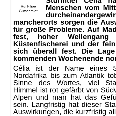
hat die Routine der Mensc
zum Atlantik durcheinan
mancherorts sorgen die Aus
für große Probleme. Auf Mad
fest, hoher Wellengang b
Küstenfischerei und der fei
sich überall fest. Die Lag
kommenden Wochenende norm
Célia ist der Name eines S
Nordafrika bis zum Atlantik t
Sinne des Wortes, viel Sta
Himmel ist rot gefärbt von Süd
Alpen und man hat das Gefü
sein. Langfristig hat dieser St
Auswirkungen, die kurzfristig a