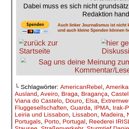
Dabei muss es sich nicht grundsätz
Redaktion hand
Auch linker Journalismus ist nicht 
und auch kleine Spenden können he
└ Schlagwörter:
AmericanRebel
,
Amerika
Ausland
,
Aveiro
,
Braga
,
Bragança
,
Caste
Viana do Castelo
,
Douro
,
Elsa
,
Extremwet
Fluggesellschaften
,
Guarda
,
IPMA
,
Irak-
Leiria und Lissabon
,
Lissabon
,
Madeira
,
Portugals
,
Porto
,
Portugal
,
Reederei IRIS
Stausee
,
Straßenverkehr
,
Sturmtief Danie