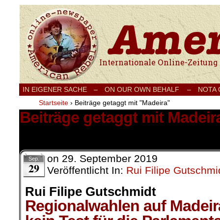
Internationale Onlinezeitung für Frieden
IN EIGENER SACHE
–
ON OUR OWN BEHALF –
NOTA
Startseite
›
Beiträge getaggt mit "Madeira"
Beiträge getaggt mit Madeir
3 Ergebnisse.
on
29. September 2019
Sep.
29
Veröffentlicht In:
Rui Filipe Gutschmi
Rui Filipe Gutschmidt
Regionalwahlen auf Madeir