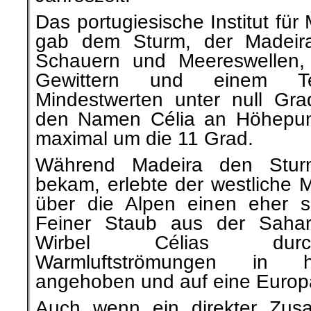
Das portugiesische Institut fü
gab dem Sturm, der Madeira
Schauern und Meereswellen,
Gewittern und einem Tem
Mindestwerten unter null Gra
den Namen Célia an Höhepun
maximal um die 11 Grad.
Während Madeira den Stur
bekam, erlebte der westliche M
über die Alpen einen eher s
Feiner Staub aus der Saha
Wirbel Célias durc
Warmluftströmungen in h
angehoben und auf eine Europa
Auch wenn ein direkter Zu
Klimawandel nicht zu beweisen 