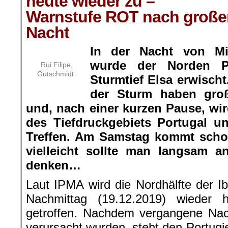
heute wieder zu –
Warnstufe ROT nach großen
Nacht
In der Nacht von Mi
wurde der Norden P
Rui Filipe
Gutschmidt
Sturmtief Elsa erwisch
der Sturm haben gro
und, nach einer kurzen Pause, wir
des Tiefdruckgebiets Portugal u
Treffen. Am Samstag kommt scho
vielleicht sollte man langsam 
denken…
Laut IPMA wird die Nordhälfte der Ib
Nachmittag (19.12.2019) wieder 
getroffen. Nachdem vergangene Na
verursacht wurden, steht den Portug