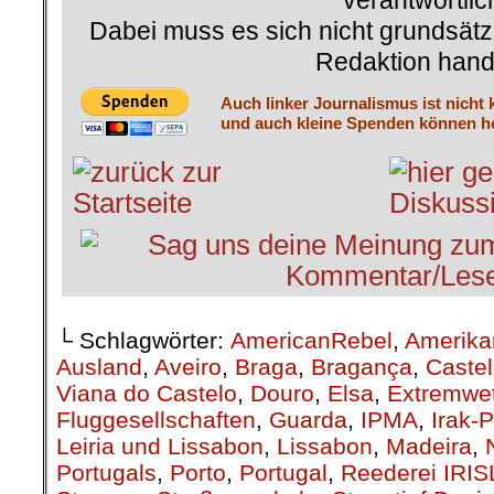
verantwortlic
Dabei muss es sich nicht grundsätz
Redaktion hand
Auch linker Journalismus ist nicht 
und auch kleine Spenden können he
└ Schlagwörter:
AmericanRebel
,
Amerika
Ausland
,
Aveiro
,
Braga
,
Bragança
,
Caste
Viana do Castelo
,
Douro
,
Elsa
,
Extremwet
Fluggesellschaften
,
Guarda
,
IPMA
,
Irak-
Leiria und Lissabon
,
Lissabon
,
Madeira
,
Portugals
,
Porto
,
Portugal
,
Reederei IRIS