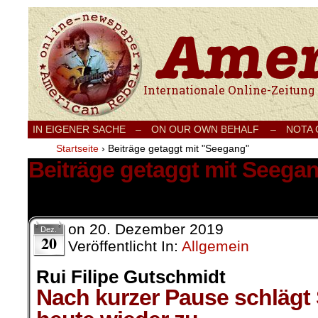
Internationale Onlinezeitung für Frieden
IN EIGENER SACHE
–
ON OUR OWN BEHALF –
NOTA
Startseite
›
Beiträge getaggt mit "Seegang"
Beiträge getaggt mit Seega
1 Ergebnis.
on
20. Dezember 2019
Dez.
20
Veröffentlicht In:
Allgemein
Rui Filipe Gutschmidt
Nach kurzer Pause schlägt 