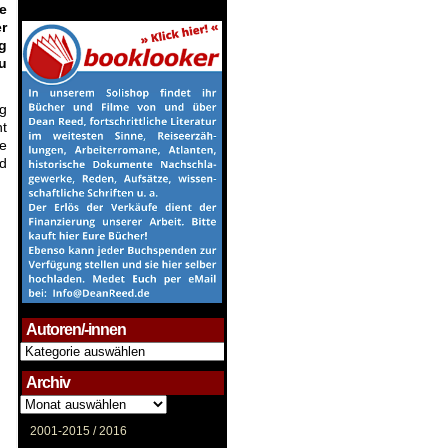
e
r
g
u
g
ht
e
d
Autoren/-innen
Autoren/-
innen
Archiv
Archiv
2001-2015 /
2016