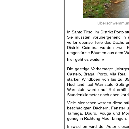
Überschwemmung 
In Santo Tirso, im Distrikt Porto
Sie mussten vorübergehend in e
verlor ebenso Teile des Dachs un
Distrikt Coimbra wurden zwei 
umgestürzte Bäumen aus dem We
hier geht es weiter »
Die gestrige Vorhersage: „Morge
Castelo, Braga, Porto, Vila Rea
starker Windböen von bis zu 85
Hochland, auf Warnstufe Gelb ge
Warnstufe wurde auf Rot erhöht
Stundenkilometer nach oben korrig
Viele Menschen werden diese stü
beschädigten Dächern, Fenster u
Tamega, Douro, Vouga und Mond
genug in Richtung Meer bringen.
Inzwischen wird der Autor dieses