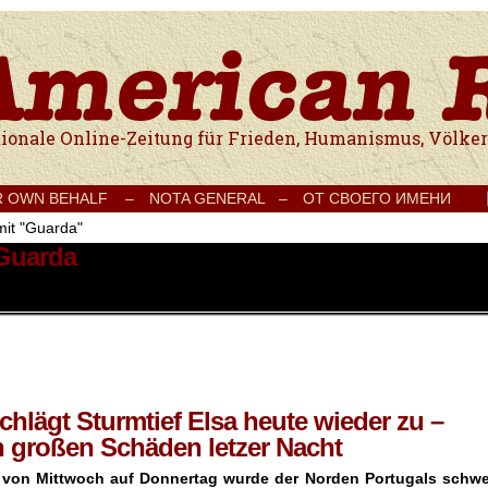
e Onlinezeitung für Frieden, Humanismus, Völkerverständigung und Kul
R OWN BEHALF –
NOTA GENERAL –
ОТ СВОЕГО ИМЕНИ
mit "Guarda"
 Guarda
hlägt Sturmtief Elsa heute wieder zu –
 großen Schäden letzer Nacht
t von Mittwoch auf Donnertag wurde der Norden Portugals schwe