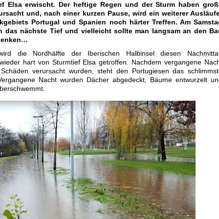
ef Elsa erwischt. Der heftige Regen und der Sturm haben groß
rsacht und, nach einer kurzen Pause, wird ein weiterer Ausläufe
ckgebiets Portugal und Spanien noch härter Treffen. Am Samsta
 das nächste Tief und vielleicht sollte man langsam an den Ba
 denken…
ird die Nordhälfte der Iberischen Halbinsel diesen Nachmitta
 wieder hart von Sturmtief Elsa getroffen. Nachdem vergangene Nac
Schäden verursacht wurden, steht den Portugiesen das schlimmst
Vergangene Nacht wurden Dächer abgedeckt, Bäume entwurzelt un
überschwemmt.