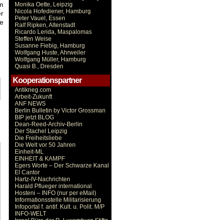
m
Monika Oette, Leipzig
Nicola Hofediener, Hamburg
er
Peter Vauel, Essen
ie
Ralf Ripken, Altenstadt
Ricardo Lerida, Maspalomas
Steffen Weise
Susanne Fiebig, Hamburg
Wolfgang Huste, Ahrweiler
Wolfgang Müller, Hamburg
Quasi B., Dresden
Kooperationspartner
Antikrieg.com
Arbeit-Zukunft
ANF NEWS
Berlin Bulletin by Victor Grossman
BIP jetzt BLOG
Dean-Reed-Archiv-Berlin
Der Stachel Leipzig
Die Freiheitsliebe
Die Welt vor 50 Jahren
Einheit-ML
EINHEIT & KAMPF
Egers Worte – Der Schwarze Kanal
El Cantor
Hartz-IV-Nachrichten
Harald Pflueger international
Hosteni – INFO (nur per eMail)
Informationsstelle Militarisierung
Infoportal f. antif. Kult. u. Polit. M/P
INFO-WELT