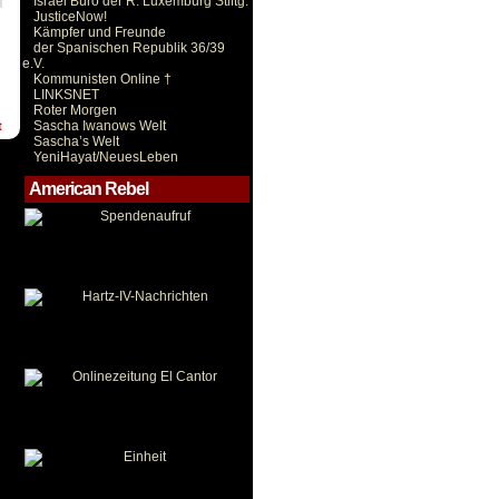
Israel Büro der R. Luxemburg Stiftg.
JusticeNow!
Kämpfer und Freunde
der Spanischen Republik 36/39
e.V.
Kommunisten Online †
LINKSNET
Roter Morgen
Sascha Iwanows Welt
t
Sascha’s Welt
YeniHayat/NeuesLeben
American Rebel