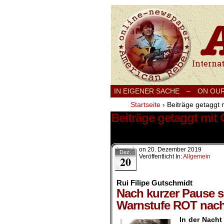
International
IN EIGENER SACHE
–
ON OU
Startseite
›
Beiträge getaggt 
Beiträge getaggt mit
1 Ergebnis.
on
20. Dezember 2019
Dez.
Veröffentlicht In:
Allgemein
20
Rui Filipe Gutschmidt
Nach kurzer Pause sc
Warnstufe ROT nach
In der Nach