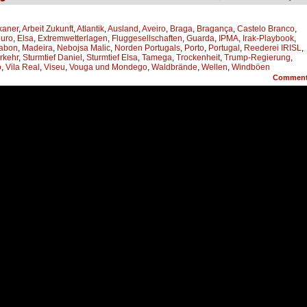
kaner
,
Arbeit Zukunft
,
Atlantik
,
Ausland
,
Aveiro
,
Braga
,
Bragança
,
Castelo Branco
,
uro
,
Elsa
,
Extremwetterlagen
,
Fluggesellschaften
,
Guarda
,
IPMA
,
Irak-Playbook
,
sabon
,
Madeira
,
Nebojsa Malic
,
Norden Portugals
,
Porto
,
Portugal
,
Reederei IRISL
,
rkehr
,
Sturmtief Daniel
,
Sturmtief Elsa
,
Tamega
,
Trockenheit
,
Trump-Regierung
,
o
,
Vila Real
,
Viseu
,
Vouga und Mondego
,
Waldbrände
,
Wellen
,
Windböen
Commen