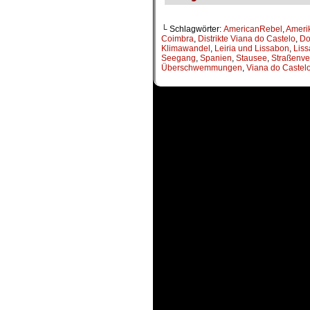
└ Schlagwörter:
AmericanRebel
,
Ameri
Coimbra
,
Distrikte Viana do Castelo
,
Do
Klimawandel
,
Leiria und Lissabon
,
Lis
Seegang
,
Spanien
,
Stausee
,
Straßenve
Überschwemmungen
,
Viana do Castel