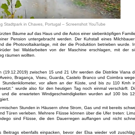
Stadtpark in Chaves, Portugal – Screenshot YouTube
 stürzten Bäume auf das Haus und die Autos einer siebenköpfigen Famili
iner Pension untergebracht werden. Der Kuhstall eines Milchbauer
d die Photovoltaikanlage, mit der die Produktion betrieben wurde. 
Brüder bei Waldarbeiten von der Maschine erschlagen, mit der si
g räumen wollten.
n (19.12.2019) zwischen 15 und 21 Uhr werden die Distrikte Viana 
l, Aveiro, Bragança, Viseu, Guarda, Castelo Branco und Coimbra weg
 Stundenkilometer, vor allem an der Küste, und bis zu 110 Kmh i
setzt.“ wurde also für den heutigen Tag noch einmal verschärft. D
 und die erwarteten Windgeschwindigkeiten wurden auf 100 bis 12
iert.
rmischen Stunden in Häusern ohne Strom, Gas und mit bereits schw
nd Türen verleben. Mehrere Flüsse können über die Ufer treten: Lim
ego sind Flüsse, die den Dauerregen auffangen und nicht schnel
 Beitrags ebenfalls einpacken, bevor der Elsa wieder voll zuschläg