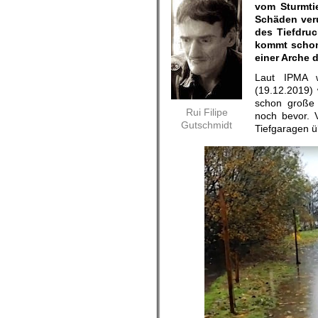
vom Sturmti
Schäden veru
des Tiefdru
kommt schon
einer Arche
Laut IPMA w
(19.12.2019)
schon große 
Rui Filipe
noch bevor. 
Gutschmidt
Tiefgaragen 