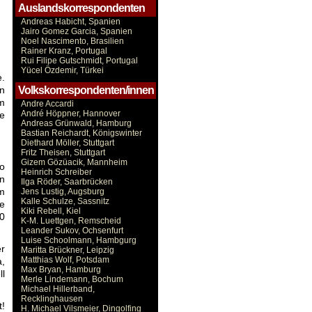
Auslandskorrespondenten
Andreas Habicht, Spanien
Jairo Gomez Garcia, Spanien
Noel Nascimento, Brasilien
Rainer Kranz, Portugal
Rui Filipe Gutschmidt, Portugal
Yücel Özdemir, Türkei
e.
Volkskorrespondenten/innen
n
Im
Andre Accardi
André Höppner, Hannover
e
Andreas Grünwald, Hamburg
Bastian Reichardt, Königswinter
Diethard Möller, Stuttgart
Fritz Theisen, Stuttgart
Gizem Gözüacik, Mannheim
do
Heinrich Schreiber
en
Ilga Röder, Saarbrücken
m
Jens Lustig, Augsburg
Kalle Schulze, Sassnitz
ie
Kiki Rebell, Kiel
0
K-M. Luettgen, Remscheid
Leander Sukov, Ochsenfurt
Luise Schoolmann, Hambgurg
er
Maritta Brückner, Leipzig
Matthias Wolf, Potsdam
a,
Max Bryan, Hamburg
l
Merle Lindemann, Bochum
Michael Hillerband,
Recklinghausen
t!
H. Michael Vilsmeier, Dingolfing