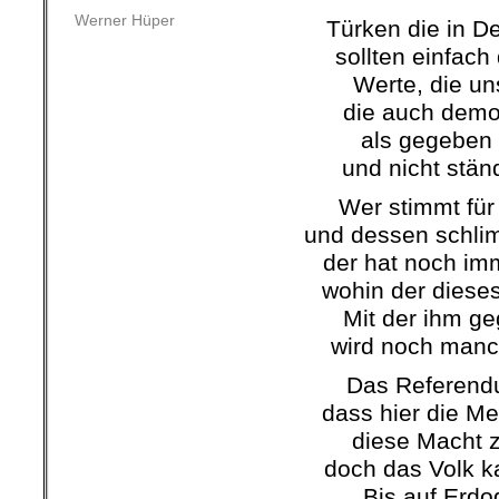
Werner Hüper
Türken die in D
sollten einfach
Werte, die uns
die auch demok
als gegeben
und nicht stän
Wer stimmt fü
und dessen schl
der hat noch imm
wohin der dieses
Mit der ihm g
wird noch manc
Das Referendu
dass hier die Me
diese Macht z
doch das Volk ka
Bis auf Erdo