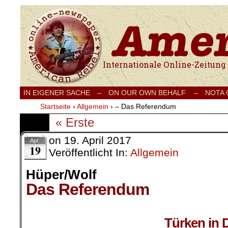
Internationale Onlinezeitung für Frieden
IN EIGENER SACHE
–
ON OUR OWN BEHALF –
NOTA
Startseite
›
Allgemein
›
– Das Referendum
« Erste
on
19. April 2017
Apr.
19
Veröffentlicht In:
Allgemein
Hüper/Wolf
Das Referendum
.
Türken in 