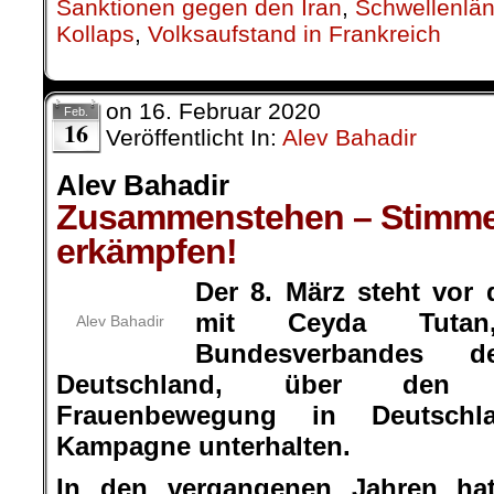
Sanktionen gegen den Iran
,
Schwellenlän
Kollaps
,
Volksaufstand in Frankreich
on
16. Februar 2020
Feb.
16
Veröffentlicht In:
Alev Bahadir
Alev Bahadir
Zusammenstehen – Stimme
erkämpfen!
Der 8. März steht vor
mit Ceyda Tutan
Alev Bahadir
Bundesverbandes d
Deutschland, über den W
Frauenbewegung in Deutsch
Kampagne unterhalten.
In den vergangenen Jahren ha