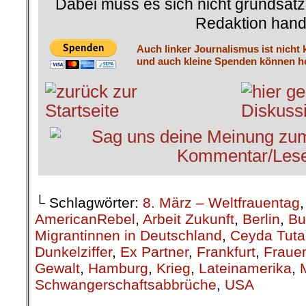
Dabei muss es sich nicht grundsätz
Redaktion hand
Auch linker Journalismus ist nicht 
und auch kleine Spenden können he
└ Schlagwörter:
8. März – Weltfrauentag
AmericanRebel
,
Arbeit Zukunft
,
Berlin
,
Bu
Migrantinnen in Deutschland
,
Ceyda Tuta
Dunkelziffer
,
Ex Partner
,
Frankfurt
,
Fraue
Gewalt
,
Hamburg
,
Krieg
,
Lateinamerika
,
Schwangerschaftsabbrüche
,
USA