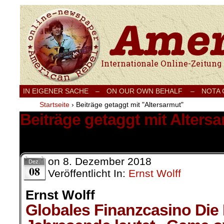
Internationale Onlinezeitung für Frieden
IN EIGENER SACHE
–
ON OUR OWN BEHALF –
NOTA
Startseite
›
Beiträge getaggt mit "Altersarmut"
Beiträge getaggt mit Alters
2 Ergebnisse.
on
8. Dezember 2018
Dez.
08
Veröffentlicht In:
Ernst Wolff
Ernst Wolff
Globales Finanzcasino Die